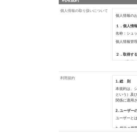
個人情報の取り扱いについて
個人情報の
１．個人情
名称：シュ
個人情報管
２．取得す
（１）取得
【シュッピ
・必須登録
利用規約
1. 総 則
・任意登録
本規約は、シ
【当社サー
という）及
・お支払い
関係に適用
・法律上の
情報
2. ユーザー
・EVERY
ユーザーと
撮影機材や
・当社サー
3. 規約の範
・当社ウェ
1) 本規約