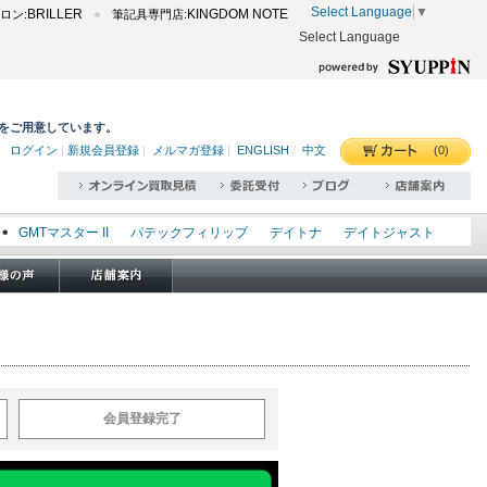
Select Language
▼
BRILLER
KINGDOM NOTE
ロン:
筆記具専門店:
Select Language
をご用意しています。
(0)
ログイン
|
新規会員登録
|
メルマガ登録
|
ENGLISH
/
中文
GMTマスター II
パテックフィリップ
デイトナ
デイトジャスト
エクスプローラー I
オイスターパーペチュアル
シードゥエラー
オメガ
ロレックス
タグホイヤー
パネライ
ジャガールクルト
ler
20250228_freshers
202502_iwcbre
202503_fashion
e
202503_specialprice
202504_business
202504_color
nt
202504_leatherbelt
202504_manufacture
202504_top5
202508_fashion
202508_richemont
202508_rolex
会員登録完了
202510_chronograph
202510_rarewatch
202511_black
atch
202511_gold
202511_simple
202511_wishlist
ands
202512_case
202512_highwatch
202512_newproduct