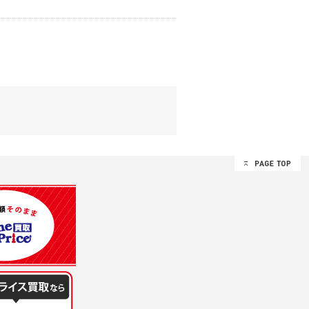
する追加規定は、本規約の一部を構成しま
は、その許可の際にご同意いただいた内容
ます。
設定によりお客様が当社に開示を認めた情報
諾するものとします。弊社が本規約を変更し
イト又は本サービスを利用された場合に
理、請求収納、商品・サービスの提供、品
のため
め
レス及び弊社が指定する個人情報などを、ユ
持って厳重に管理し、第三者に譲渡、貸与
は、ユーザー自身の行為とみなされるものと
個人情報を知り得た場合には、速やかに弊社
第三者に提供したりいたしません。
禁止、お客様からのお申し出により利用を停
るものとします。
過誤、第三者の使用などによる損害の責任
意を得ることが困難であるとき。
に対して協力する必要がある場合であって、
手続きを行なうものとします。
ただし、委託する場合は委託した個人データ
を利用する過程において、弊社が知り得た情