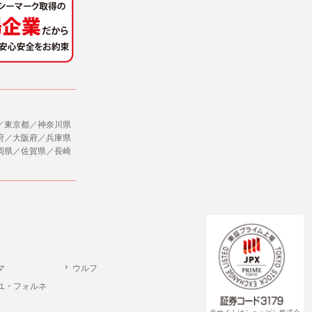
社のサービス等が利用できない場合があり
ダイレクトメールなど）を行なう場合。
ージを閲覧・利用していただくためにクッ
合。
／東京都／神奈川県
府／大阪府／兵庫県
岡県／佐賀県／長崎
、ユーザーに有益かつ便利な情報を提供する
，追加又は削除，利用の停止，消去及び第三
ます。また当社の個人情報の取り扱いに関
データの削除を要求する権利があります。
ジン購読の登録をするものとします。
だきます。
書類提出や質問へのご回答をお願いすること
ださい。
マ
ウルフ
ユ・フォルネ
 個人情報相談窓口