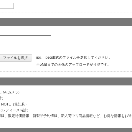
mother2022
kessansale202
diversandyacht
primeomega
christmas2022
h_kessansale2
winterfairday5
jpg、jpeg形式のファイルを選択してください。
firstmechanica
ファイルを選択
※5MBまでの画像のアップロードが可能です。
firstmechanica
chronograph20
goldwatch2023
winterfairday16
ERA(カメラ)
winterfairday19
計）
winterfairday21
M NOTE（筆記具）
winterfairday23
ER（レディース時計）
情報、限定特価情報、新製品予約情報、新入荷中古商品情報など、お得な情報をお送
winterfairday25
winterfairday27
winterfair2023t