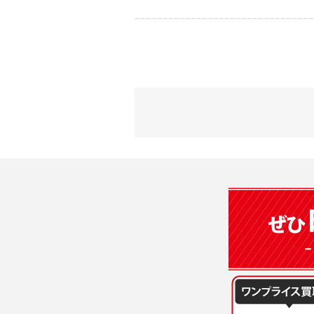
【外部サー
2) 弊社が
会員登録時
す。本規約
に基づき、
について取
3) 弊社は
た場合は、
（２）利用
は、変更後
・当社物品
質管理、ア
4. ユーザ
・メールマ
1) ユーザ
・EVERYB
ーザー自身
・上記の他
等を行なわ
します。
３．個人情
2) ユーザ
当社は、以
に届け出る
(1)ご本
3) 弊社は
止すること
4) ユーザ
(2)法令等
は、ユーザ
(3)ご本人
(4)国の
5. 登録事項
本人の同意
1) ユーザ
(5)業務
2) 弊社は