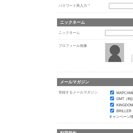
パスワード再入力
*
ニックネーム
ニックネーム
プロフィール画像
メールマガジン
登録するメールマガジン
MAPCAM
GMT（時
KINGDO
BRILL
キャンペーン
利用規約