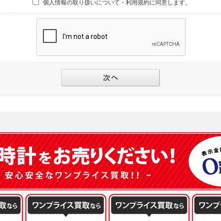
個人情報の取り扱いについて・利用規約に同意します。
ビスアカウントを利用される場合】
別途規定する個別規定、及び弊社が随時本サイト内に掲示またはユーザーに対し通知
にソーシャルネットワーキングサービス等の外部サービスとの連携を許可した場合に
と個別規定及び追加規定が異なる場合は、個別規定及び追加規定が優先するものとし
当該外部サービスでユーザーが利用するIDおよび当該外部サービスのプライバシー
得いたします
ユーザーの承諾を得ることなく、本規約を変更できるものとし、ユーザーはこれを承
本サイト内に掲示またはユーザーに対し通知するものとし、その後にユーザーが本サ
目的
の本規約を承諾したものとみなされます。
販売、古物買取事業および個人・法人の売買仲介業に伴うご案内、契約、申し込み処
フターサービスの提供、加工サービスの提供、ポイント管理、商品・サービスの改善
ーの登録内容について
ガジンの配信、および当社が提供する商品・サービスについてのアンケート実施のた
ーは、本サイトの利用に際し、ユーザー本人のユーザーID、パスワード、メールアド
ODY×PHOTOGRAPHER.comのフォトシェアリングサービス運営のため
の責任において登録するものとします。ユーザーは登録したこれらの情報を、責任を
、会員の利便性を図ることを目的とした総合的なサービスを提供するため
ないものとします。ユーザーのユーザーID及びパスワードを利用して行われた行為
報の第三者提供と委託
ーが本サイト内で第三者のユーザーID、パスワード、メールアドレス及びこれに伴う
下のいずれかの場合を除いて、個人データを同意いただいた範囲を超えて利用したり
ものとします。
人の同意がある場合。なお第三者に提供する場合には原則として、機密保持、再提供の
一年以上に亘って使用がないユーザーIDとこれに伴う個人情報を抹消することができ
を契約の条件といたします。
ーID、パスワード、メールアドレス及びこれに伴う個人情報の管理不十分、使用上の
により開示を求められた場合。
ーが負うものとし、弊社は一切責任を負いません。
または公衆の生命、身体又は財産の保護のために必要がある場合であって、本人の同
機関若しくは地方公共団体又はその委託を受けた者が法令の定める事務を遂行すること
を得ることにより当該事務の遂行に支障を及ぼすおそれがあるとき。
ーは、メールアドレスその他の登録事項に変更が生じた場合、直ちに弊社所定の変更
を円滑に進めるために、外部業者に個人データの一部又は全部の処理を委託する場合（
ユーザーの入会申込により知り得た情報、またはユーザーが本サイト及び本サービス