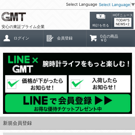
Select Language
Select Language
▼
HOTニュース
TODAY'S
NEWS+2
時計を売る
安心の東証プライム企業
0点の商品
ログイン
会員登録
￥0
新規会員登録