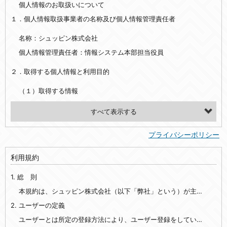
個人情報のお取扱いについて
１．個人情報取扱事業者の名称及び個人情報管理責任者
名称：シュッピン株式会社
個人情報管理責任者：情報システム本部担当役員
２．取得する個人情報と利用目的
（１）取得する情報
【シュッピン会員共通でご登録いただく情報】
・必須登録：氏名、生年月日、性別、住所、電話番号、メールアドレス、パスワード
プライバシーポリシー
・任意登録：ニックネーム、プロフィール画像、希望するメールマガジンの種類
利用規約
【当社サービスをご利用時に当社が取得またはご提供いただく情報】
1. 総 則
・お支払いやお振込みに関わる情報（クレジットカード・銀行口座・電子マネー等の決済時にご提供いただいた情報）
・法律上の要請等により、本人確認を行うための本人確認書類（運転免許証、健康保険証、住民票の写し等）、および当該書類に含まれる情報
本規約は、シュッピン株式会社（以下「弊社」という）が主催・運営するインターネット上のWebサイト『mapcamera.com』（以下「本サイト」という）及び本サイトを通じて提供されるサービス（以下「本サービス」といいます）をご利用いただく際の、ユーザーと弊社間の一切の関係に適用されます。
2. ユーザーの定義
・EVERYBODY×PHOTOGRAPHER.comのご利用に伴いご登録いただいた、広範囲設定をご希望される住所※、投稿時にご提供いただいた撮影機材や機材の設定等に関する情報、および画像データとその画像データに含まれる情報
・当社サービスのご利用履歴
ユーザーとは所定の登録方法により、ユーザー登録をしていただいた方をいいます。