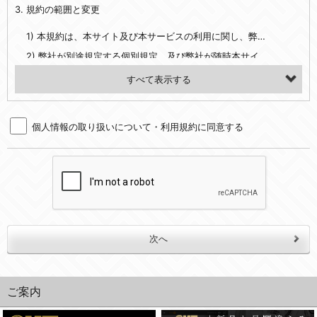
3. 規約の範囲と変更
・当社ウェブサイト・サービス内のクッキー情報
1) 本規約は、本サイト及び本サービスの利用に関し、弊社及び全てのユーザーに適用されます。>
【外部サービスアカウントを利用される場合】
2) 弊社が別途規定する個別規定、及び弊社が随時本サイト内に掲示またはユーザーに対し通知する追加規定は、本規約の一部を構成します。本規約と個別規定及び追加規定が異なる場合は、個別規定及び追加規定が優先するものとします。
会員登録時にソーシャルネットワーキングサービス等の外部サービスとの連携を許可した場合には、その許可の際にご同意いただいた内容に基づき、当該外部サービスでユーザーが利用するIDおよび当該外部サービスのプライバシー設定によりお客様が当社に開示を認めた情報について取得いたします
3) 弊社はユーザーの承諾を得ることなく、本規約を変更できるものとし、ユーザーはこれを承諾するものとします。弊社が本規約を変更した場合は、本サイト内に掲示またはユーザーに対し通知するものとし、その後にユーザーが本サイト又は本サービスを利用された場合には、変更後の本規約を承諾したものとみなされます。
（２）利用目的
4. ユーザーの登録内容について
・当社物品販売、古物買取事業および個人・法人の売買仲介業に伴うご案内、契約、申し込み処理、請求収納、商品・サービスの提供、品質管理、アフターサービスの提供、加工サービスの提供、ポイント管理、商品・サービスの改善のため
個人情報の取り扱いについて・利用規約に同意する
1) ユーザーは、本サイトの利用に際し、ユーザー本人のユーザーID、パスワード、メールアドレス及び弊社が指定する個人情報などを、ユーザー自身の責任において登録するものとします。ユーザーは登録したこれらの情報を、責任を持って厳重に管理し、第三者に譲渡、貸与等を行なわないものとします。ユーザーのユーザーID及びパスワードを利用して行われた行為は、ユーザー自身の行為とみなされるものとします。
・メールマガジンの配信、および当社が提供する商品・サービスについてのアンケート実施のため
2) ユーザーが本サイト内で第三者のユーザーID、パスワード、メールアドレス及びこれに伴う個人情報を知り得た場合には、速やかに弊社に届け出るものとします。
・EVERYBODY×PHOTOGRAPHER.comのフォトシェアリングサービス運営のため
3) 弊社は一年以上に亘って使用がないユーザーIDとこれに伴う個人情報を抹消することができるものとします。
・上記の他、会員の利便性を図ることを目的とした総合的なサービスを提供するため
4) ユーザーID、パスワード、メールアドレス及びこれに伴う個人情報の管理不十分、使用上の過誤、第三者の使用などによる損害の責任は、ユーザーが負うものとし、弊社は一切責任を負いません。
３．個人情報の第三者提供と委託
5. 登録事項
当社は、以下のいずれかの場合を除いて、個人データを同意いただいた範囲を超えて利用したり第三者に提供したりいたしません。
1) ユーザーは、メールアドレスその他の登録事項に変更が生じた場合、直ちに弊社所定の変更手続きを行なうものとします。
2) 弊社はユーザーの入会申込により知り得た情報、またはユーザーが本サイト及び本サービスを利用する過程において、弊社が知り得た情報に関し、以下の項目に該当する場合に利用することができるものとします。
(1)ご本人の同意がある場合。なお第三者に提供する場合には原則として、機密保持、再提供の禁止、お客様からのお申し出により利用を停止することを契約の条件といたします。
(2)法令等により開示を求められた場合。
(1) 統計した情報のみを開示し、ユーザーの個人情報を表示しない場合。
ご案内
(3)ご本人または公衆の生命、身体又は財産の保護のために必要がある場合であって、本人の同意を得ることが困難であるとき。
(2) ユーザーから寄せられた情報を、ユーザーの個人情報を表示せずに開示する場合。