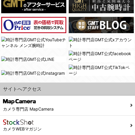
(4)国の機関若しくは地方公共団体又はその委託を受けた者が法令の定める事務を遂行することに対して協力する必要がある場合であって、本人の同意を得ることにより当該事務の遂行に支障を及ぼすおそれがあるとき。
(3) ユーザーが個人情報の開示について同意している場合。
(5)業務を円滑に進めるために、外部業者に個人データの一部又は全部の処理を委託する場合（ただし、委託する場合は委託した個人データの安全管理が図られるように、委託先に対する必要かつ適切な監督を行ないます）。
(4) 法令により開示が求められた場合。
(5) 弊社で取り扱う商品またはサービスに関する案内や情報提供（郵便、電子メール等によるダイレクトメールなど）を行なう場合。
４．ご提供の任意性
(6) 弊社が利用目的を示してユーザーから取得した情報を、その利用目的の範囲内で利用する場合。
当社への個人情報の提供はお客様の任意ですが、必要な個人情報をご提供いただけない場合、当社のサービス等が利用できない場合がありますのでご了承下さい。
6. 情報の提供
５．ご本人が容易に知覚できない方法による個人情報の取得
1)弊社は、各ユーザーに対し、当該ユーザーの購入商品の情報、及び弊社の特価商品の情報等、ユーザーに有益かつ便利な情報を提供するものとし、ユーザーはこれに同意するものとします。
当社ホームページでは、利用者が当社ホームページに再訪問される際、より便利に当社ホームページを閲覧・利用していただくためにクッキーを使用する場合があります。
2)メールマガジンについて
また利用者の統計的分析のため、または掲載された広告にクッキーを使用する場合があります。
ユーザーは、本サイトのメールマガジンの購読に際し、ユーザー本人の責任においてメールマガジン購読の登録をするものとします。
６．個人情報に関するお問合せ対応
フォームにて入力されたメールアドレスに、本サイトのお知らせをメールにてお送りさせていただきます。
サイトへアクセス
本サイトからのメールの受け取りを希望されない場合は、下記リンクから設定の変更を行ってください。
(1)当社は、当社の保有する個人データに関し、ご本人から利用目的の通知，開示，内容の訂正，追加又は削除，利用の停止，消去及び第三者への提供の停止の請求などがあれば、ご本人の確認をさせていただいた上で、速やかに対応します。また当社の個人情報の取り扱いに関するご質問、ご相談にも対応いたします。尚、シュッピン会員のお客様は、当社が保有する個人データの削除を要求する権利があります。
こちら
本サイト会員のお客様は
※個人情報の開示請求には手数料として800円(税別)をご本人様にご負担いただいております。
※設定変更前にログインする必要があります。
(2)当社の個人情報に関するお問合せは、以下の窓口で承ります。お問合せの内容により必要な書類提出や質問へのご回答をお願いすることがあります。
カメラ専門店 MapCamera
こちら
メールマガジン会員のお客様は
シュッピン株式会社 個人情報相談窓口
Mail：privacy@syuppin.com (受付)
カメラWEBマガジン
7. ユーザーの義務