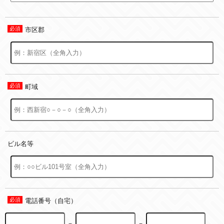
市区郡
町域
ビル名等
電話番号（自宅）
－
－