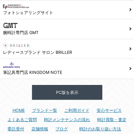
1) ユーザーは本サイト及び本サービスの利用に当たり、以下の行為を行なってはならないものとします。
フォトシェアリングサイト
(1) 他のユーザー、第三者もしくは弊社の著作権又はその他の権利を侵害する行為、及び侵害する恐れのある行為。
(2) 他のユーザー、第三者もしくは弊社の財産またはプライバシーを侵害する行為、及び侵害する恐れのある行為。
腕時計専門店 GMT
(3) 上記の他、他のユーザー、第三者もしくは弊社に不利益又は損害を与える行為、および与える恐れのある行為。
(4) 他のユーザー、第三者、もしくは弊社を誹謗中傷する行為。
(5) 公序良俗に反する行為、またはそのおそれのある行為、もしくは公序良俗に反する情報を他のユーザーまたは第三者に提供する行為。
レディースブランド サロン BRILLER
(6) 犯罪的行為、または犯罪的行為に結びつく行為、もしくはその恐れのある行為。
(7) 弊社の承認なく本サイト及び本サービスを通じて、または本サイト及び本サービスに関連して営利を目的とした行為、またはその準備を目的とした行為。
筆記具専門店 KINGDOM NOTE
(8) 本サイト及び本サービスの運営を妨げるような行為、誹謗するような行為。
(9) 弊社の企業活動の運営を妨げるような行為、誹謗するような行為。
PC版を表示
(10) ユーザーID、パスワード、メールアドレス及びこれに伴う個人情報を登録する際、偽造や虚偽の登録をする行為、または登録した内容を不正に使用する行為。
(11) コンピュータウィルス等の有害なプログラム及びデータを本サイト及び本サービスを通じて、または本サイト及び本サービスに関連して使用もしくは提供する行為。
HOME
ブランド一覧
ご利用ガイド
安心サービス
(12) その他、法令に違反または違反する恐れのある行為。
(13) その他、弊社が不適切と判断する行為。
よくあるご質問
時計メンテナンスの流れ
時計買取・査定
委託受付
店舗情報
ブログ
時計のお取り扱い方法
2) ユーザーは、本サイト及び本サービスの利用により、弊社または第三者が損害を被ったときは、かかる損害を賠償するものとします。