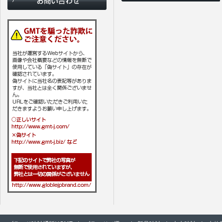
7. ユーザー
1) ユーザ
(1) 他の
(2) 他の
(3) 上記
(4) 他の
(5) 公序
(6) 犯罪
(7) 弊社
目的とした
(8) 本サ
(9) 弊社
(10) ユ
を不正に使
(11) コ
て使用もし
(12) そ