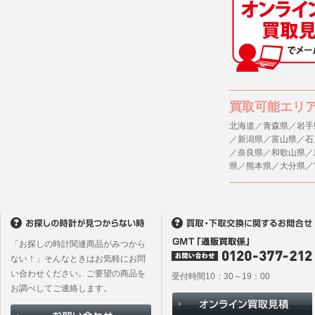
の安全管理
報に関し、
(1) 統計
４．ご提供
(2) ユー
当社への個
ますのでご
(3) ユー
(4) 法令
５．ご本人
(5) 弊社
買取可能エリ
当社ホーム
キーを使用
(6) 弊社
北海道／青森県／岩手
／新潟県／富山県／石
また利用者
／奈良県／和歌山県／
6. 情報の提
県／熊本県／大分県／
1)弊社は
６．個人情
ものとし、
(1)当社
者への提供
2)メールマ
するご質問
ユーザーは
※個人情報の
フォームに
「お探しの時計関連商品がみつから
(2)当社
本サイトか
ない！」そんなときはお気軽にお問
があります
本サイト会
い合わせください。ご要望の商品を
受付時間10：30～19：00
お調べしてご連絡します。
※設定変更
メールマガ