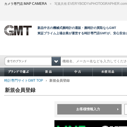
MAP CAMERA
EVERYBODYxPHOTOGRAPHER.com
カメラ専門店:
写真共有:
新品中古の機械式腕時計の通販・腕時計の買取ならGMT
東証プライム上場企業が運営する時計専門店GMTが、安心安
全てのブランド
時計専門サイトGMT TOP
新規会員登録
新規会員登録
お客様情報入力