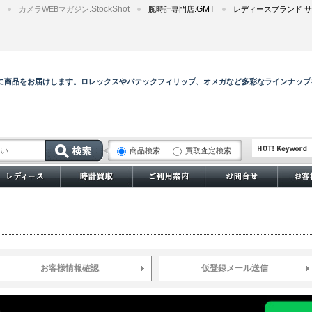
StockShot
GMT
カメラWEBマガジン:
腕時計専門店:
レディースブランド サ
全に商品をお届けします。ロレックスやパテックフィリップ、オメガなど多彩なラインナップ
商品検索
買取査定検索
サブマリーナー
202502_bestsel
202503_bigsiz
202504_excelle
202508_divers
お客様情報確認
仮登録メール送信
202509_rolex
202511_dressw
202512_bestbr