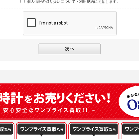
個人情報の取り扱いについて・利用規約に同意します。
ビスアカウントを利用される場合】
別途規定する個別規定、及び弊社が随時本サイト内に掲示またはユーザーに対し通知
にソーシャルネットワーキングサービス等の外部サービスとの連携を許可した場合に
と個別規定及び追加規定が異なる場合は、個別規定及び追加規定が優先するものとし
当該外部サービスでユーザーが利用するIDおよび当該外部サービスのプライバシー
得いたします
ユーザーの承諾を得ることなく、本規約を変更できるものとし、ユーザーはこれを承
本サイト内に掲示またはユーザーに対し通知するものとし、その後にユーザーが本サ
目的
の本規約を承諾したものとみなされます。
販売、古物買取事業および個人・法人の売買仲介業に伴うご案内、契約、申し込み処
フターサービスの提供、加工サービスの提供、ポイント管理、商品・サービスの改善
ーの登録内容について
ガジンの配信、および当社が提供する商品・サービスについてのアンケート実施のた
ーは、本サイトの利用に際し、ユーザー本人のユーザーID、パスワード、メールアド
ODY×PHOTOGRAPHER.comのフォトシェアリングサービス運営のため
の責任において登録するものとします。ユーザーは登録したこれらの情報を、責任を
、会員の利便性を図ることを目的とした総合的なサービスを提供するため
ないものとします。ユーザーのユーザーID及びパスワードを利用して行われた行為
報の第三者提供と委託
ーが本サイト内で第三者のユーザーID、パスワード、メールアドレス及びこれに伴う
下のいずれかの場合を除いて、個人データを同意いただいた範囲を超えて利用したり
ものとします。
人の同意がある場合。なお第三者に提供する場合には原則として、機密保持、再提供の
一年以上に亘って使用がないユーザーIDとこれに伴う個人情報を抹消することができ
を契約の条件といたします。
ーID、パスワード、メールアドレス及びこれに伴う個人情報の管理不十分、使用上の
により開示を求められた場合。
ーが負うものとし、弊社は一切責任を負いません。
または公衆の生命、身体又は財産の保護のために必要がある場合であって、本人の同
機関若しくは地方公共団体又はその委託を受けた者が法令の定める事務を遂行すること
を得ることにより当該事務の遂行に支障を及ぼすおそれがあるとき。
ーは、メールアドレスその他の登録事項に変更が生じた場合、直ちに弊社所定の変更
を円滑に進めるために、外部業者に個人データの一部又は全部の処理を委託する場合（
ユーザーの入会申込により知り得た情報、またはユーザーが本サイト及び本サービス