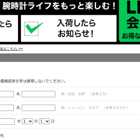
202512_presen
202601_brown
202601_seethr
202602_chrono
202603_combi
202603_prestig
はこちら >>
202605_lvmh
202607_rubber
202509_dress
202509_Under
202504rolex_n
202506_choice
名
例：出品 太郎 （全角入力）
202510_omeg
202510_worldt
名
例：シュッピン タロウ （全角カタカナ）
202606_usedro
年
月
日
202505_germa
202507_rubber
女性
202505_jewele