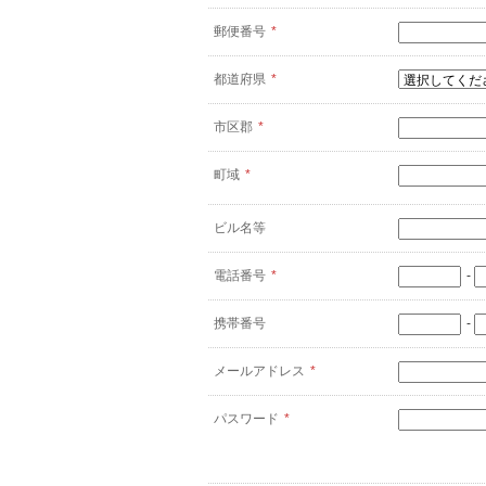
郵便番号
*
都道府県
*
市区郡
*
町域
*
ビル名等
電話番号
*
-
携帯番号
-
メールアドレス
*
パスワード
*