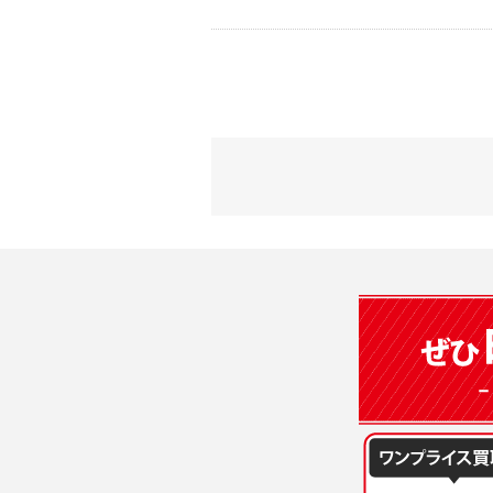
【外部サー
2) 弊社が
会員登録時
す。本規約
に基づき、
について取
3) 弊社は
た場合は、
（２）利用
は、変更後
・当社物品
質管理、ア
4. ユーザ
・メールマ
1) ユーザ
・EVERYB
ーザー自身
・上記の他
等を行なわ
します。
３．個人情
2) ユーザ
当社は、以
に届け出る
(1)ご本
3) 弊社は
止すること
4) ユーザ
(2)法令等
は、ユーザ
(3)ご本人
(4)国の
5. 登録事項
本人の同意
1) ユーザ
(5)業務
2) 弊社は