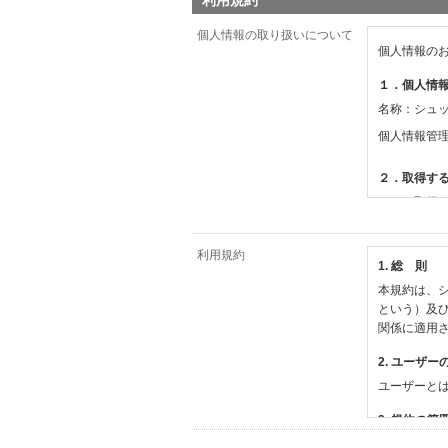
個人情報の取り扱いについて
個人情報の
１．個人情
名称：シュ
個人情報管
２．取得す
（１）取得
【シュッピ
・必須登録
利用規約
1. 総 則
・任意登録
本規約は、シ
【当社サー
という）及
・お支払い
関係に適用
・法律上の
情報
2. ユーザー
・EVERY
ユーザーと
撮影機材や
・当社サー
3. 規約の範
・当社ウェ
1) 本規約