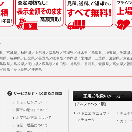
が図られるように、委託先に対する必要かつ適切な監督を行ないます）。
以下の項目に該当する場合に利用することができるものとします。
した情報のみを開示し、ユーザーの個人情報を表示しない場合。
の任意性
ザーから寄せられた情報を、ユーザーの個人情報を表示せずに開示する場合。
人情報の提供はお客様の任意ですが、必要な個人情報をご提供いただけない場合、当
了承下さい。
ザーが個人情報の開示について同意している場合。
により開示が求められた場合。
が容易に知覚できない方法による個人情報の取得
で取り扱う商品またはサービスに関する案内や情報提供（郵便、電子メール等による
ア
ページでは、利用者が当社ホームページに再訪問される際、より便利に当社ホームペ
する場合があります。
が利用目的を示してユーザーから取得した情報を、その利用目的の範囲内で利用する場
県／宮城県／秋田県／山形県／福島県／茨城県／栃木県／群馬県／埼玉県／千葉県
川県／福井県／山梨県／長野県／岐阜県／静岡県／愛知県／三重県／滋賀県／京都
の統計的分析のため、または掲載された広告にクッキーを使用する場合があります。
鳥取県／島根県／岡山県／広島県／山口県／徳島県／香川県／愛媛県／高知県／福
供
宮崎県／鹿児島県／沖縄県
、各ユーザーに対し、当該ユーザーの購入商品の情報、及び弊社の特価商品の情報等
報に関するお問合せ対応
ユーザーはこれに同意するものとします。
は、当社の保有する個人データに関し、ご本人から利用目的の通知，開示，内容の訂正
の停止の請求などがあれば、ご本人の確認をさせていただいた上で、速やかに対応し
ガジンについて
、ご相談にも対応いたします。尚、シュッピン会員のお客様は、当社が保有する個人
、本サイトのメールマガジンの購読に際し、ユーザー本人の責任においてメールマガ
開示請求には手数料として800円(税別)をご本人様にご負担いただいております。
て入力されたメールアドレスに、本サイトのお知らせをメールにてお送りさせていた
ショッピングガイド
（アルファベット順）
の個人情報に関するお問合せは、以下の窓口で承ります。お問合せの内容により必要な
らのメールの受け取りを希望されない場合は、下記リンクから設定の変更を行ってく
商品の配送について
。
ペキニエ マニュファ
チュチ
員のお客様は
こちら
お支払い方法について
クチュール
カミー
前にログインする必要があります。
保証・返品について
シュッピン株式会社
ジン会員のお客様は
こちら