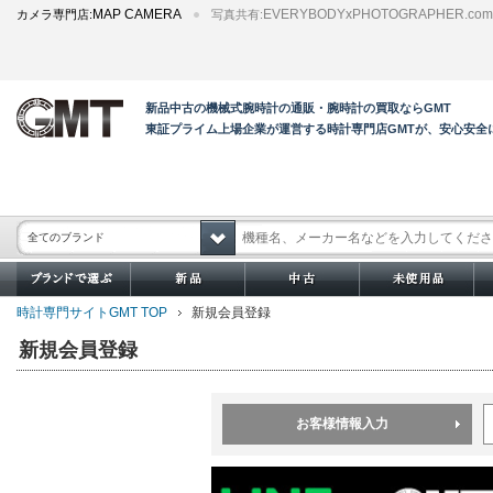
MAP CAMERA
EVERYBODYxPHOTOGRAPHER.com
カメラ専門店:
写真共有:
新品中古の機械式腕時計の通販・腕時計の買取ならGMT
東証プライム上場企業が運営する時計専門店GMTが、安心安
全てのブランド
時計専門サイトGMT TOP
新規会員登録
新規会員登録
お客様情報入力