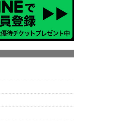
t
202512_richemont
202512_sports
202512_under100
watches
202601_businesswatch
202601_gold
202601_pilot
ough
202601_swatch
202601_timeless
202602_5maisons
graph
202602_lvmh
202602_material
202602_under39
202603_complication
202603_leatherstrap
202603_omega
ious
202603_rolex
202603_under100
202604_independent
202606_stainless
202607_goldwatch
202607_monochrome
202607_selected
202608_selected
202608_silverdial
202510_ｍoon
202509_3maisons
202509_swatch
100
202504AP_usedset
202504breguet_newset
ewset
202504rx_usedset
202504vc_usedset
202505_complication
202512_christmas
202509_iwcbre
202510_aquaterra
a
202510_speedmaster
202510_travelwatch
202510_dualtime
ime
202507_2brand
202507_used
202606_used
lex
202508_unique
202506_elegance
202506_presence
nwatch
202505_gold
202505_GWwatches
202506_color
202508_omega
202508_professional
202505_hublot
r
202505_top5
202510_5maisons
202511_gift_1