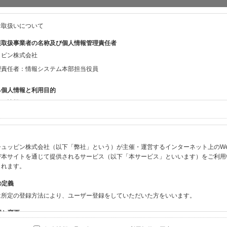
winterfairday3
winterfairday36
お取扱いについて
winterfairday40
報取扱事業者の名称及び個人情報管理責任者
winterfairday44
ッピン株式会社
winterfairday48
理責任者：情報システム本部担当役員
winterfairday52
winterfairday56
る個人情報と利用目的
winterfairday60
する情報
winterfairday64
ン会員共通でご登録いただく情報】
winterfairday68
：氏名、生年月日、性別、住所、電話番号、メールアドレス、パスワード
：ニックネーム、プロフィール画像、希望するメールマガジンの種類
winterfairday72
ュッピン株式会社（以下「弊社」という）が主催・運営するインターネット上のWebサ
ビスをご利用時に当社が取得またはご提供いただく情報】
winterfairday76
び本サイトを通じて提供されるサービス（以下「本サービス」といいます）をご利用
やお振込みに関わる情報（クレジットカード・銀行口座・電子マネー等の決済時にご
summerwatch2
されます。
要請等により、本人確認を行うための本人確認書類（運転免許証、健康保険証、住民
wishsale2022
の定義
BODY×PHOTOGRAPHER.comのご利用に伴いご登録いただいた、広範囲設定を
wishsale2022a
は所定の登録方法により、ユーザー登録をしていただいた方をいいます。
機材の設定等に関する情報、および画像データとその画像データに含まれる情報
2020年新作
ビスのご利用履歴
囲と変更
ブサイト・サービス内のクッキー情報
は、本サイト及び本サービスの利用に関し、弊社及び全てのユーザーに適用されます。