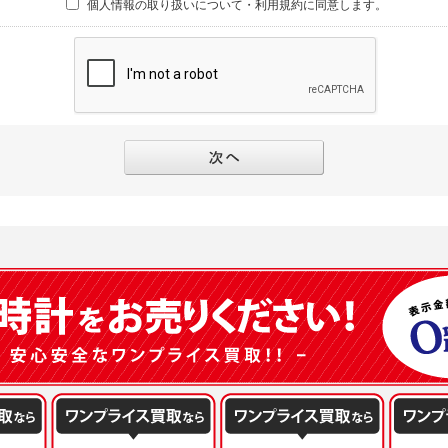
個人情報の取り扱いについて・利用規約に同意します。
ビスアカウントを利用される場合】
別途規定する個別規定、及び弊社が随時本サイト内に掲示またはユーザーに対し通知
にソーシャルネットワーキングサービス等の外部サービスとの連携を許可した場合に
と個別規定及び追加規定が異なる場合は、個別規定及び追加規定が優先するものとし
当該外部サービスでユーザーが利用するIDおよび当該外部サービスのプライバシー
得いたします
ユーザーの承諾を得ることなく、本規約を変更できるものとし、ユーザーはこれを承
本サイト内に掲示またはユーザーに対し通知するものとし、その後にユーザーが本サ
目的
の本規約を承諾したものとみなされます。
販売、古物買取事業および個人・法人の売買仲介業に伴うご案内、契約、申し込み処
フターサービスの提供、加工サービスの提供、ポイント管理、商品・サービスの改善
ーの登録内容について
ガジンの配信、および当社が提供する商品・サービスについてのアンケート実施のた
ーは、本サイトの利用に際し、ユーザー本人のユーザーID、パスワード、メールアド
ODY×PHOTOGRAPHER.comのフォトシェアリングサービス運営のため
の責任において登録するものとします。ユーザーは登録したこれらの情報を、責任を
、会員の利便性を図ることを目的とした総合的なサービスを提供するため
ないものとします。ユーザーのユーザーID及びパスワードを利用して行われた行為
報の第三者提供と委託
ーが本サイト内で第三者のユーザーID、パスワード、メールアドレス及びこれに伴う
下のいずれかの場合を除いて、個人データを同意いただいた範囲を超えて利用したり
ものとします。
人の同意がある場合。なお第三者に提供する場合には原則として、機密保持、再提供の
一年以上に亘って使用がないユーザーIDとこれに伴う個人情報を抹消することができ
を契約の条件といたします。
ーID、パスワード、メールアドレス及びこれに伴う個人情報の管理不十分、使用上の
により開示を求められた場合。
ーが負うものとし、弊社は一切責任を負いません。
または公衆の生命、身体又は財産の保護のために必要がある場合であって、本人の同
機関若しくは地方公共団体又はその委託を受けた者が法令の定める事務を遂行すること
を得ることにより当該事務の遂行に支障を及ぼすおそれがあるとき。
ーは、メールアドレスその他の登録事項に変更が生じた場合、直ちに弊社所定の変更
を円滑に進めるために、外部業者に個人データの一部又は全部の処理を委託する場合（
ユーザーの入会申込により知り得た情報、またはユーザーが本サイト及び本サービス