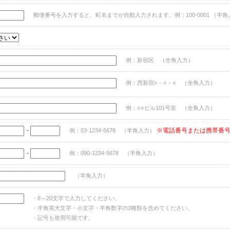
202511_gift_2
郵便番号を入力すると、町名までが自動入力されます。例：100-0001 （半角
202506_19anni
202507_price_
202506_picku
例：新宿区 （全角入力）
202505_price_
202505_standa
例：西新宿○－○－○ （全角入力）
202410_sports
202410_sports
例：○○ビル101号室 （全角入力）
202405_father
202405_father
-
※電話番号または携帯番
例：03-1234-5678 （半角入力）
2024_sportswa
100chrono
b
-
例：090-1234-5678 （半角入力）
over_40mm
（半角入力）
tudor_natostrap
2022newyearsa
・8～20文字で入力してください。
combiwatchsal
・半角英大文字・小文字・半角数字の3種類を含めてください。
bracelet2023_t
・記号も使用可能です。
rxom2308
f