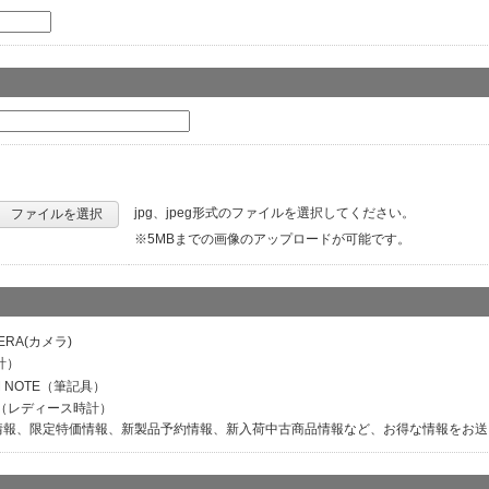
mother2022
kessansale202
diversandyacht
primeomega
christmas2022
h_kessansale2
winterfairday5
jpg、jpeg形式のファイルを選択してください。
firstmechanica
ファイルを選択
※5MBまでの画像のアップロードが可能です。
firstmechanica
chronograph20
goldwatch2023
winterfairday16
ERA(カメラ)
winterfairday19
計）
winterfairday21
M NOTE（筆記具）
winterfairday23
ER（レディース時計）
情報、限定特価情報、新製品予約情報、新入荷中古商品情報など、お得な情報をお送
winterfairday25
winterfairday27
winterfair2023t