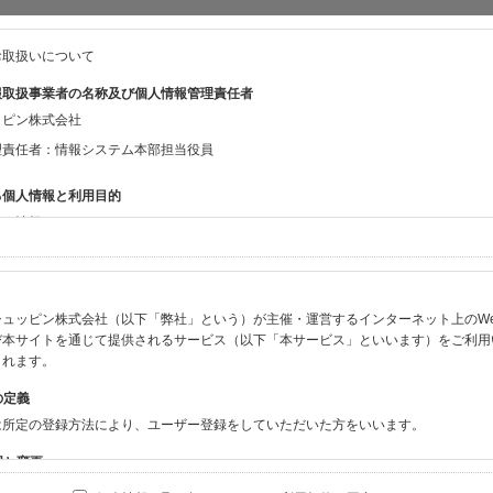
winterfairday3
winterfairday36
お取扱いについて
winterfairday40
報取扱事業者の名称及び個人情報管理責任者
winterfairday44
ッピン株式会社
winterfairday48
理責任者：情報システム本部担当役員
winterfairday52
winterfairday56
る個人情報と利用目的
winterfairday60
する情報
winterfairday64
ン会員共通でご登録いただく情報】
winterfairday68
：氏名、生年月日、性別、住所、電話番号、メールアドレス、パスワード
：ニックネーム、プロフィール画像、希望するメールマガジンの種類
winterfairday72
ュッピン株式会社（以下「弊社」という）が主催・運営するインターネット上のWebサ
ビスをご利用時に当社が取得またはご提供いただく情報】
winterfairday76
び本サイトを通じて提供されるサービス（以下「本サービス」といいます）をご利用
やお振込みに関わる情報（クレジットカード・銀行口座・電子マネー等の決済時にご
summerwatch2
されます。
要請等により、本人確認を行うための本人確認書類（運転免許証、健康保険証、住民
wishsale2022
の定義
BODY×PHOTOGRAPHER.comのご利用に伴いご登録いただいた、広範囲設定を
wishsale2022a
は所定の登録方法により、ユーザー登録をしていただいた方をいいます。
機材の設定等に関する情報、および画像データとその画像データに含まれる情報
2020年新作
ビスのご利用履歴
囲と変更
ブサイト・サービス内のクッキー情報
は、本サイト及び本サービスの利用に関し、弊社及び全てのユーザーに適用されます。