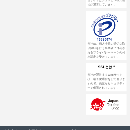
pin.com (受付)
当サイトはシュッピン株式会
社が運営しています。
とします。
る恐れのある行為。
る恐れのある行為。
る恐れのある行為。
当社は、個人情報の適切な取
り扱いを行う事業者に付与さ
れるプライバシーマークの付
他のユーザーまたは第三者に提供する行為。
与認定を受けています。
SSLとは？
して営利を目的とした行為、またはその準備を
当社が運営するWebサイト
は、暗号化通信をしておりま
すので、高度なセキュリティ
ーで保護されています。
や虚偽の登録をする行為、または登録した内容
て、または本サイト及び本サービスに関連し