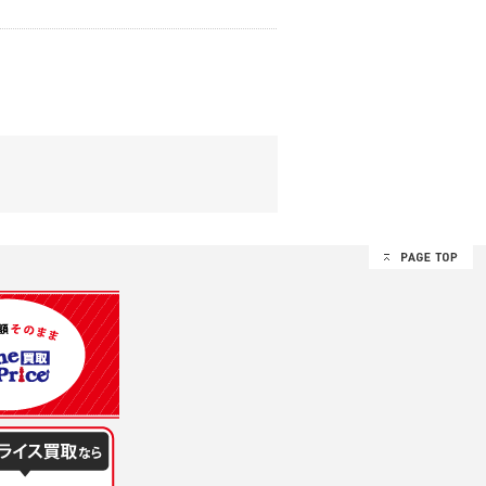
する追加規定は、本規約の一部を構成しま
は、その許可の際にご同意いただいた内容
ます。
設定によりお客様が当社に開示を認めた情報
諾するものとします。弊社が本規約を変更し
イト又は本サービスを利用された場合に
理、請求収納、商品・サービスの提供、品
のため
め
レス及び弊社が指定する個人情報などを、ユ
持って厳重に管理し、第三者に譲渡、貸与
は、ユーザー自身の行為とみなされるものと
個人情報を知り得た場合には、速やかに弊社
第三者に提供したりいたしません。
禁止、お客様からのお申し出により利用を停
るものとします。
過誤、第三者の使用などによる損害の責任
意を得ることが困難であるとき。
に対して協力する必要がある場合であって、
手続きを行なうものとします。
ただし、委託する場合は委託した個人データ
を利用する過程において、弊社が知り得た情