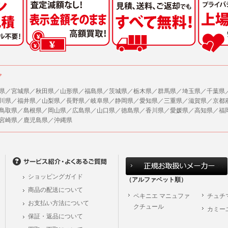
が図られるように、委託先に対する必要かつ適切な監督を行ないます）。
以下の項目に該当する場合に利用することができるものとします。
した情報のみを開示し、ユーザーの個人情報を表示しない場合。
の任意性
ザーから寄せられた情報を、ユーザーの個人情報を表示せずに開示する場合。
人情報の提供はお客様の任意ですが、必要な個人情報をご提供いただけない場合、当
了承下さい。
ザーが個人情報の開示について同意している場合。
により開示が求められた場合。
が容易に知覚できない方法による個人情報の取得
で取り扱う商品またはサービスに関する案内や情報提供（郵便、電子メール等による
ア
ページでは、利用者が当社ホームページに再訪問される際、より便利に当社ホームペ
する場合があります。
が利用目的を示してユーザーから取得した情報を、その利用目的の範囲内で利用する場
県／宮城県／秋田県／山形県／福島県／茨城県／栃木県／群馬県／埼玉県／千葉県
川県／福井県／山梨県／長野県／岐阜県／静岡県／愛知県／三重県／滋賀県／京都
の統計的分析のため、または掲載された広告にクッキーを使用する場合があります。
鳥取県／島根県／岡山県／広島県／山口県／徳島県／香川県／愛媛県／高知県／福
供
宮崎県／鹿児島県／沖縄県
、各ユーザーに対し、当該ユーザーの購入商品の情報、及び弊社の特価商品の情報等
報に関するお問合せ対応
ユーザーはこれに同意するものとします。
は、当社の保有する個人データに関し、ご本人から利用目的の通知，開示，内容の訂正
の停止の請求などがあれば、ご本人の確認をさせていただいた上で、速やかに対応し
ガジンについて
、ご相談にも対応いたします。尚、シュッピン会員のお客様は、当社が保有する個人
、本サイトのメールマガジンの購読に際し、ユーザー本人の責任においてメールマガ
開示請求には手数料として800円(税別)をご本人様にご負担いただいております。
て入力されたメールアドレスに、本サイトのお知らせをメールにてお送りさせていた
ショッピングガイド
（アルファベット順）
の個人情報に関するお問合せは、以下の窓口で承ります。お問合せの内容により必要な
らのメールの受け取りを希望されない場合は、下記リンクから設定の変更を行ってく
商品の配送について
。
ペキニエ マニュファ
チュチ
員のお客様は
こちら
お支払い方法について
クチュール
カミー
前にログインする必要があります。
保証・返品について
シュッピン株式会社
ジン会員のお客様は
こちら