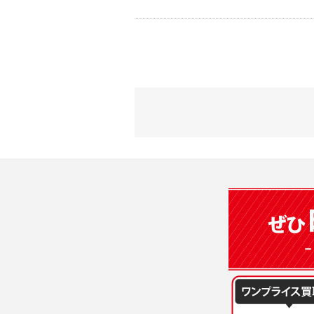
【外部サー
2) 弊社が
会員登録時
す。本規約
に基づき、
について取
3) 弊社は
た場合は、
（２）利用
は、変更後
・当社物品
質管理、ア
4. ユーザ
・メールマ
1) ユーザ
・EVERYB
ーザー自身
・上記の他
等を行なわ
します。
３．個人情
2) ユーザ
当社は、以
に届け出る
(1)ご本
3) 弊社は
止すること
4) ユーザ
(2)法令等
は、ユーザ
(3)ご本人
(4)国の
5. 登録事項
本人の同意
1) ユーザ
(5)業務
2) 弊社は