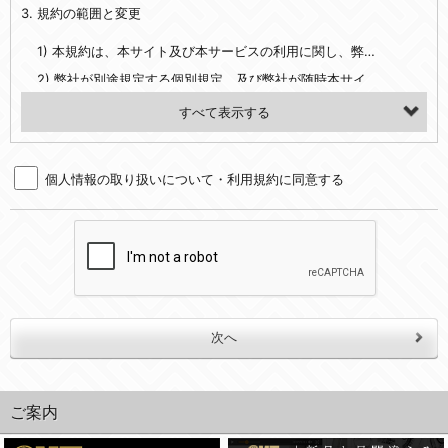
3. 規約の範囲と変更
・当社ウェブサイト・サービス内のクッキー情報
1) 本規約は、本サイト及び本サービスの利用に関し、弊社及び全てのユーザーに適用されます。>
【外部サービスアカウントを利用される場合】
2) 弊社が別途規定する個別規定、及び弊社が随時本サイト内に掲示またはユーザーに対し通知する追加規定は、本規約の一部を構成します。本規約と個別規定及び追加規定が異なる場合は、個別規定及び追加規定が優先するものとします。
会員登録時にソーシャルネットワーキングサービス等の外部サービスとの連携を許可した場合には、その許可の際にご同意いただいた内容に基づき、当該外部サービスでユーザーが利用するIDおよび当該外部サービスのプライバシー設定によりお客様が当社に開示を認めた情報について取得いたします
3) 弊社はユーザーの承諾を得ることなく、本規約を変更できるものとし、ユーザーはこれを承諾するものとします。弊社が本規約を変更した場合は、本サイト内に掲示またはユーザーに対し通知するものとし、その後にユーザーが本サイト又は本サービスを利用された場合には、変更後の本規約を承諾したものとみなされます。
（２）利用目的
4. ユーザーの登録内容について
・当社物品販売、古物買取事業および個人・法人の売買仲介業に伴うご案内、契約、申し込み処理、請求収納、商品・サービスの提供、品質管理、アフターサービスの提供、加工サービスの提供、ポイント管理、商品・サービスの改善のため
個人情報の取り扱いについて・利用規約に同意する
1) ユーザーは、本サイトの利用に際し、ユーザー本人のユーザーID、パスワード、メールアドレス及び弊社が指定する個人情報などを、ユーザー自身の責任において登録するものとします。ユーザーは登録したこれらの情報を、責任を持って厳重に管理し、第三者に譲渡、貸与等を行なわないものとします。ユーザーのユーザーID及びパスワードを利用して行われた行為は、ユーザー自身の行為とみなされるものとします。
・メールマガジンの配信、および当社が提供する商品・サービスについてのアンケート実施のため
2) ユーザーが本サイト内で第三者のユーザーID、パスワード、メールアドレス及びこれに伴う個人情報を知り得た場合には、速やかに弊社に届け出るものとします。
・EVERYBODY×PHOTOGRAPHER.comのフォトシェアリングサービス運営のため
3) 弊社は一年以上に亘って使用がないユーザーIDとこれに伴う個人情報を抹消することができるものとします。
・上記の他、会員の利便性を図ることを目的とした総合的なサービスを提供するため
4) ユーザーID、パスワード、メールアドレス及びこれに伴う個人情報の管理不十分、使用上の過誤、第三者の使用などによる損害の責任は、ユーザーが負うものとし、弊社は一切責任を負いません。
３．個人情報の第三者提供と委託
5. 登録事項
当社は、以下のいずれかの場合を除いて、個人データを同意いただいた範囲を超えて利用したり第三者に提供したりいたしません。
1) ユーザーは、メールアドレスその他の登録事項に変更が生じた場合、直ちに弊社所定の変更手続きを行なうものとします。
2) 弊社はユーザーの入会申込により知り得た情報、またはユーザーが本サイト及び本サービスを利用する過程において、弊社が知り得た情報に関し、以下の項目に該当する場合に利用することができるものとします。
(1)ご本人の同意がある場合。なお第三者に提供する場合には原則として、機密保持、再提供の禁止、お客様からのお申し出により利用を停止することを契約の条件といたします。
(2)法令等により開示を求められた場合。
(1) 統計した情報のみを開示し、ユーザーの個人情報を表示しない場合。
ご案内
(3)ご本人または公衆の生命、身体又は財産の保護のために必要がある場合であって、本人の同意を得ることが困難であるとき。
(2) ユーザーから寄せられた情報を、ユーザーの個人情報を表示せずに開示する場合。