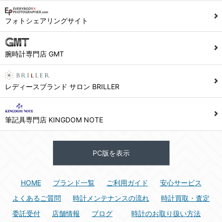
1) ユーザーは本サイト及び本サービスの利用に当たり、以下の行為を行なってはならないものとします。
フォトシェアリングサイト
(1) 他のユーザー、第三者もしくは弊社の著作権又はその他の権利を侵害する行為、及び侵害する恐れのある行為。
(2) 他のユーザー、第三者もしくは弊社の財産またはプライバシーを侵害する行為、及び侵害する恐れのある行為。
腕時計専門店 GMT
(3) 上記の他、他のユーザー、第三者もしくは弊社に不利益又は損害を与える行為、および与える恐れのある行為。
(4) 他のユーザー、第三者、もしくは弊社を誹謗中傷する行為。
(5) 公序良俗に反する行為、またはそのおそれのある行為、もしくは公序良俗に反する情報を他のユーザーまたは第三者に提供する行為。
レディースブランド サロン BRILLER
(6) 犯罪的行為、または犯罪的行為に結びつく行為、もしくはその恐れのある行為。
(7) 弊社の承認なく本サイト及び本サービスを通じて、または本サイト及び本サービスに関連して営利を目的とした行為、またはその準備を目的とした行為。
筆記具専門店 KINGDOM NOTE
(8) 本サイト及び本サービスの運営を妨げるような行為、誹謗するような行為。
(9) 弊社の企業活動の運営を妨げるような行為、誹謗するような行為。
PC版を表示
(10) ユーザーID、パスワード、メールアドレス及びこれに伴う個人情報を登録する際、偽造や虚偽の登録をする行為、または登録した内容を不正に使用する行為。
(11) コンピュータウィルス等の有害なプログラム及びデータを本サイト及び本サービスを通じて、または本サイト及び本サービスに関連して使用もしくは提供する行為。
HOME
ブランド一覧
ご利用ガイド
安心サービス
(12) その他、法令に違反または違反する恐れのある行為。
(13) その他、弊社が不適切と判断する行為。
よくあるご質問
時計メンテナンスの流れ
時計買取・査定
委託受付
店舗情報
ブログ
時計のお取り扱い方法
2) ユーザーは、本サイト及び本サービスの利用により、弊社または第三者が損害を被ったときは、かかる損害を賠償するものとします。