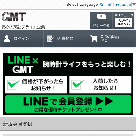
Select Language
Select Language
▼
HOTニュース
TODAY'S
NEWS+2
時計を売る
安心の東証プライム企業
0点の商品
ログイン
会員登録
￥0
新規会員登録