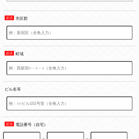
市区郡
町域
ビル名等
電話番号（自宅）
－
－