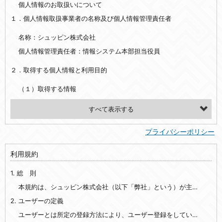
個人情報のお取扱いについて
１．個人情報取扱事業者の名称及び個人情報管理責任者
名称：シュッピン株式会社
個人情報管理責任者：情報システム本部担当役員
２．取得する個人情報と利用目的
（１）取得する情報
【シュッピン会員共通でご登録いただく情報】
・必須登録：氏名、生年月日、性別、住所、電話番号、メールアドレス、パスワード
プライバシーポリシー
・任意登録：ニックネーム、プロフィール画像、希望するメールマガジンの種類
利用規約
【当社サービスをご利用時に当社が取得またはご提供いただく情報】
1. 総 則
・お支払いやお振込みに関わる情報（クレジットカード・銀行口座・電子マネー等の決済時にご提供いただいた情報）
・法律上の要請等により、本人確認を行うための本人確認書類（運転免許証、健康保険証、住民票の写し等）、および当該書類に含まれる情報
本規約は、シュッピン株式会社（以下「弊社」という）が主催・運営するインターネット上のWebサイト『mapcamera.com』（以下「本サイト」という）及び本サイトを通じて提供されるサービス（以下「本サービス」といいます）をご利用いただく際の、ユーザーと弊社間の一切の関係に適用されます。
2. ユーザーの定義
・EVERYBODY×PHOTOGRAPHER.comのご利用に伴いご登録いただいた、広範囲設定をご希望される住所※、投稿時にご提供いただいた撮影機材や機材の設定等に関する情報、および画像データとその画像データに含まれる情報
・当社サービスのご利用履歴
ユーザーとは所定の登録方法により、ユーザー登録をしていただいた方をいいます。