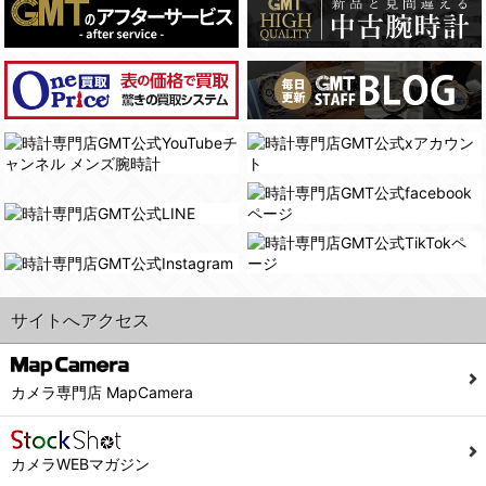
(4)国の機関若しくは地方公共団体又はその委託を受けた者が法令の定める事務を遂行することに対して協力する必要がある場合であって、本人の同意を得ることにより当該事務の遂行に支障を及ぼすおそれがあるとき。
(3) ユーザーが個人情報の開示について同意している場合。
(5)業務を円滑に進めるために、外部業者に個人データの一部又は全部の処理を委託する場合（ただし、委託する場合は委託した個人データの安全管理が図られるように、委託先に対する必要かつ適切な監督を行ないます）。
(4) 法令により開示が求められた場合。
(5) 弊社で取り扱う商品またはサービスに関する案内や情報提供（郵便、電子メール等によるダイレクトメールなど）を行なう場合。
４．ご提供の任意性
(6) 弊社が利用目的を示してユーザーから取得した情報を、その利用目的の範囲内で利用する場合。
当社への個人情報の提供はお客様の任意ですが、必要な個人情報をご提供いただけない場合、当社のサービス等が利用できない場合がありますのでご了承下さい。
6. 情報の提供
５．ご本人が容易に知覚できない方法による個人情報の取得
1)弊社は、各ユーザーに対し、当該ユーザーの購入商品の情報、及び弊社の特価商品の情報等、ユーザーに有益かつ便利な情報を提供するものとし、ユーザーはこれに同意するものとします。
当社ホームページでは、利用者が当社ホームページに再訪問される際、より便利に当社ホームページを閲覧・利用していただくためにクッキーを使用する場合があります。
2)メールマガジンについて
また利用者の統計的分析のため、または掲載された広告にクッキーを使用する場合があります。
ユーザーは、本サイトのメールマガジンの購読に際し、ユーザー本人の責任においてメールマガジン購読の登録をするものとします。
６．個人情報に関するお問合せ対応
フォームにて入力されたメールアドレスに、本サイトのお知らせをメールにてお送りさせていただきます。
サイトへアクセス
本サイトからのメールの受け取りを希望されない場合は、下記リンクから設定の変更を行ってください。
(1)当社は、当社の保有する個人データに関し、ご本人から利用目的の通知，開示，内容の訂正，追加又は削除，利用の停止，消去及び第三者への提供の停止の請求などがあれば、ご本人の確認をさせていただいた上で、速やかに対応します。また当社の個人情報の取り扱いに関するご質問、ご相談にも対応いたします。尚、シュッピン会員のお客様は、当社が保有する個人データの削除を要求する権利があります。
こちら
本サイト会員のお客様は
※個人情報の開示請求には手数料として800円(税別)をご本人様にご負担いただいております。
※設定変更前にログインする必要があります。
(2)当社の個人情報に関するお問合せは、以下の窓口で承ります。お問合せの内容により必要な書類提出や質問へのご回答をお願いすることがあります。
カメラ専門店 MapCamera
こちら
メールマガジン会員のお客様は
シュッピン株式会社 個人情報相談窓口
Mail：privacy@syuppin.com (受付)
カメラWEBマガジン
7. ユーザーの義務