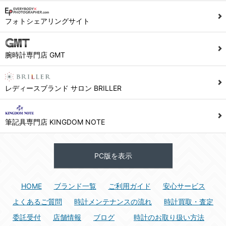
1) ユーザーは本サイト及び本サービスの利用に当たり、以下の行為を行なってはならないものとします。
フォトシェアリングサイト
(1) 他のユーザー、第三者もしくは弊社の著作権又はその他の権利を侵害する行為、及び侵害する恐れのある行為。
(2) 他のユーザー、第三者もしくは弊社の財産またはプライバシーを侵害する行為、及び侵害する恐れのある行為。
腕時計専門店 GMT
(3) 上記の他、他のユーザー、第三者もしくは弊社に不利益又は損害を与える行為、および与える恐れのある行為。
(4) 他のユーザー、第三者、もしくは弊社を誹謗中傷する行為。
(5) 公序良俗に反する行為、またはそのおそれのある行為、もしくは公序良俗に反する情報を他のユーザーまたは第三者に提供する行為。
レディースブランド サロン BRILLER
(6) 犯罪的行為、または犯罪的行為に結びつく行為、もしくはその恐れのある行為。
(7) 弊社の承認なく本サイト及び本サービスを通じて、または本サイト及び本サービスに関連して営利を目的とした行為、またはその準備を目的とした行為。
筆記具専門店 KINGDOM NOTE
(8) 本サイト及び本サービスの運営を妨げるような行為、誹謗するような行為。
(9) 弊社の企業活動の運営を妨げるような行為、誹謗するような行為。
PC版を表示
(10) ユーザーID、パスワード、メールアドレス及びこれに伴う個人情報を登録する際、偽造や虚偽の登録をする行為、または登録した内容を不正に使用する行為。
(11) コンピュータウィルス等の有害なプログラム及びデータを本サイト及び本サービスを通じて、または本サイト及び本サービスに関連して使用もしくは提供する行為。
HOME
ブランド一覧
ご利用ガイド
安心サービス
(12) その他、法令に違反または違反する恐れのある行為。
(13) その他、弊社が不適切と判断する行為。
よくあるご質問
時計メンテナンスの流れ
時計買取・査定
委託受付
店舗情報
ブログ
時計のお取り扱い方法
2) ユーザーは、本サイト及び本サービスの利用により、弊社または第三者が損害を被ったときは、かかる損害を賠償するものとします。