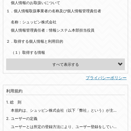
個人情報のお取扱いについて
１．個人情報取扱事業者の名称及び個人情報管理責任者
名称：シュッピン株式会社
個人情報管理責任者：情報システム本部担当役員
２．取得する個人情報と利用目的
（１）取得する情報
【シュッピン会員共通でご登録いただく情報】
・必須登録：氏名、生年月日、性別、住所、電話番号、メールアドレス、パスワード
プライバシーポリシー
・任意登録：ニックネーム、プロフィール画像、希望するメールマガジンの種類
利用規約
【当社サービスをご利用時に当社が取得またはご提供いただく情報】
1. 総 則
・お支払いやお振込みに関わる情報（クレジットカード・銀行口座・電子マネー等の決済時にご提供いただいた情報）
・法律上の要請等により、本人確認を行うための本人確認書類（運転免許証、健康保険証、住民票の写し等）、および当該書類に含まれる情報
本規約は、シュッピン株式会社（以下「弊社」という）が主催・運営するインターネット上のWebサイト『mapcamera.com』（以下「本サイト」という）及び本サイトを通じて提供されるサービス（以下「本サービス」といいます）をご利用いただく際の、ユーザーと弊社間の一切の関係に適用されます。
2. ユーザーの定義
・EVERYBODY×PHOTOGRAPHER.comのご利用に伴いご登録いただいた、広範囲設定をご希望される住所※、投稿時にご提供いただいた撮影機材や機材の設定等に関する情報、および画像データとその画像データに含まれる情報
・当社サービスのご利用履歴
ユーザーとは所定の登録方法により、ユーザー登録をしていただいた方をいいます。