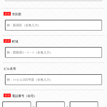
市区郡
町域
ビル名等
電話番号（自宅）
－
－