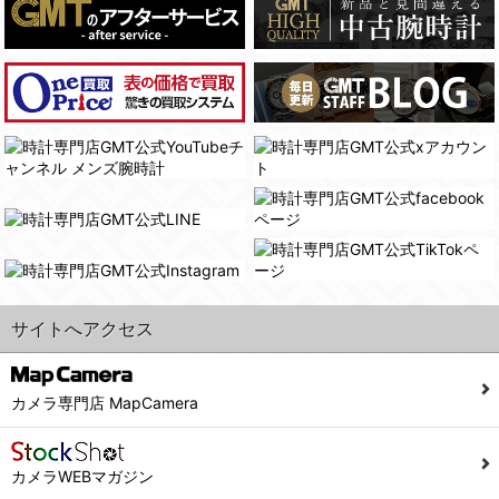
(4)国の機関若しくは地方公共団体又はその委託を受けた者が法令の定める事務を遂行することに対して協力する必要がある場合であって、本人の同意を得ることにより当該事務の遂行に支障を及ぼすおそれがあるとき。
(3) ユーザーが個人情報の開示について同意している場合。
(5)業務を円滑に進めるために、外部業者に個人データの一部又は全部の処理を委託する場合（ただし、委託する場合は委託した個人データの安全管理が図られるように、委託先に対する必要かつ適切な監督を行ないます）。
(4) 法令により開示が求められた場合。
(5) 弊社で取り扱う商品またはサービスに関する案内や情報提供（郵便、電子メール等によるダイレクトメールなど）を行なう場合。
４．ご提供の任意性
(6) 弊社が利用目的を示してユーザーから取得した情報を、その利用目的の範囲内で利用する場合。
当社への個人情報の提供はお客様の任意ですが、必要な個人情報をご提供いただけない場合、当社のサービス等が利用できない場合がありますのでご了承下さい。
6. 情報の提供
５．ご本人が容易に知覚できない方法による個人情報の取得
1)弊社は、各ユーザーに対し、当該ユーザーの購入商品の情報、及び弊社の特価商品の情報等、ユーザーに有益かつ便利な情報を提供するものとし、ユーザーはこれに同意するものとします。
当社ホームページでは、利用者が当社ホームページに再訪問される際、より便利に当社ホームページを閲覧・利用していただくためにクッキーを使用する場合があります。
2)メールマガジンについて
また利用者の統計的分析のため、または掲載された広告にクッキーを使用する場合があります。
ユーザーは、本サイトのメールマガジンの購読に際し、ユーザー本人の責任においてメールマガジン購読の登録をするものとします。
６．個人情報に関するお問合せ対応
フォームにて入力されたメールアドレスに、本サイトのお知らせをメールにてお送りさせていただきます。
サイトへアクセス
本サイトからのメールの受け取りを希望されない場合は、下記リンクから設定の変更を行ってください。
(1)当社は、当社の保有する個人データに関し、ご本人から利用目的の通知，開示，内容の訂正，追加又は削除，利用の停止，消去及び第三者への提供の停止の請求などがあれば、ご本人の確認をさせていただいた上で、速やかに対応します。また当社の個人情報の取り扱いに関するご質問、ご相談にも対応いたします。尚、シュッピン会員のお客様は、当社が保有する個人データの削除を要求する権利があります。
こちら
本サイト会員のお客様は
※個人情報の開示請求には手数料として800円(税別)をご本人様にご負担いただいております。
※設定変更前にログインする必要があります。
(2)当社の個人情報に関するお問合せは、以下の窓口で承ります。お問合せの内容により必要な書類提出や質問へのご回答をお願いすることがあります。
カメラ専門店 MapCamera
こちら
メールマガジン会員のお客様は
シュッピン株式会社 個人情報相談窓口
Mail：privacy@syuppin.com (受付)
カメラWEBマガジン
7. ユーザーの義務