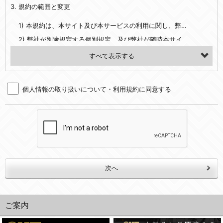
3. 規約の範囲と変更
・当社ウェブサイト・サービス内のクッキー情報
1) 本規約は、本サイト及び本サービスの利用に関し、弊社及び全てのユーザーに適用されます。>
【外部サービスアカウントを利用される場合】
2) 弊社が別途規定する個別規定、及び弊社が随時本サイト内に掲示またはユーザーに対し通知する追加規定は、本規約の一部を構成します。本規約と個別規定及び追加規定が異なる場合は、個別規定及び追加規定が優先するものとします。
会員登録時にソーシャルネットワーキングサービス等の外部サービスとの連携を許可した場合には、その許可の際にご同意いただいた内容に基づき、当該外部サービスでユーザーが利用するIDおよび当該外部サービスのプライバシー設定によりお客様が当社に開示を認めた情報について取得いたします
3) 弊社はユーザーの承諾を得ることなく、本規約を変更できるものとし、ユーザーはこれを承諾するものとします。弊社が本規約を変更した場合は、本サイト内に掲示またはユーザーに対し通知するものとし、その後にユーザーが本サイト又は本サービスを利用された場合には、変更後の本規約を承諾したものとみなされます。
（２）利用目的
4. ユーザーの登録内容について
・当社物品販売、古物買取事業および個人・法人の売買仲介業に伴うご案内、契約、申し込み処理、請求収納、商品・サービスの提供、品質管理、アフターサービスの提供、加工サービスの提供、ポイント管理、商品・サービスの改善のため
個人情報の取り扱いについて・利用規約に同意する
1) ユーザーは、本サイトの利用に際し、ユーザー本人のユーザーID、パスワード、メールアドレス及び弊社が指定する個人情報などを、ユーザー自身の責任において登録するものとします。ユーザーは登録したこれらの情報を、責任を持って厳重に管理し、第三者に譲渡、貸与等を行なわないものとします。ユーザーのユーザーID及びパスワードを利用して行われた行為は、ユーザー自身の行為とみなされるものとします。
・メールマガジンの配信、および当社が提供する商品・サービスについてのアンケート実施のため
2) ユーザーが本サイト内で第三者のユーザーID、パスワード、メールアドレス及びこれに伴う個人情報を知り得た場合には、速やかに弊社に届け出るものとします。
・EVERYBODY×PHOTOGRAPHER.comのフォトシェアリングサービス運営のため
3) 弊社は一年以上に亘って使用がないユーザーIDとこれに伴う個人情報を抹消することができるものとします。
・上記の他、会員の利便性を図ることを目的とした総合的なサービスを提供するため
4) ユーザーID、パスワード、メールアドレス及びこれに伴う個人情報の管理不十分、使用上の過誤、第三者の使用などによる損害の責任は、ユーザーが負うものとし、弊社は一切責任を負いません。
３．個人情報の第三者提供と委託
5. 登録事項
当社は、以下のいずれかの場合を除いて、個人データを同意いただいた範囲を超えて利用したり第三者に提供したりいたしません。
1) ユーザーは、メールアドレスその他の登録事項に変更が生じた場合、直ちに弊社所定の変更手続きを行なうものとします。
2) 弊社はユーザーの入会申込により知り得た情報、またはユーザーが本サイト及び本サービスを利用する過程において、弊社が知り得た情報に関し、以下の項目に該当する場合に利用することができるものとします。
(1)ご本人の同意がある場合。なお第三者に提供する場合には原則として、機密保持、再提供の禁止、お客様からのお申し出により利用を停止することを契約の条件といたします。
(2)法令等により開示を求められた場合。
(1) 統計した情報のみを開示し、ユーザーの個人情報を表示しない場合。
ご案内
(3)ご本人または公衆の生命、身体又は財産の保護のために必要がある場合であって、本人の同意を得ることが困難であるとき。
(2) ユーザーから寄せられた情報を、ユーザーの個人情報を表示せずに開示する場合。