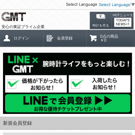
Select Language
Select Language
▼
HOTニュース
TODAY'S
NEWS+1
時計を売る
安心の東証プライム企業
0点の商品
ログイン
会員登録
￥0
新規会員登録