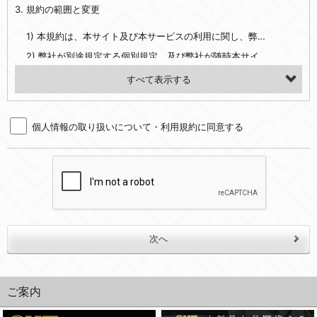
3. 規約の範囲と変更
・当社ウェブサイト・サービス内のクッキー情報
1) 本規約は、本サイト及び本サービスの利用に関し、弊社及び全てのユーザーに適用されます。>
【外部サービスアカウントを利用される場合】
2) 弊社が別途規定する個別規定、及び弊社が随時本サイト内に掲示またはユーザーに対し通知する追加規定は、本規約の一部を構成します。本規約と個別規定及び追加規定が異なる場合は、個別規定及び追加規定が優先するものとします。
会員登録時にソーシャルネットワーキングサービス等の外部サービスとの連携を許可した場合には、その許可の際にご同意いただいた内容に基づき、当該外部サービスでユーザーが利用するIDおよび当該外部サービスのプライバシー設定によりお客様が当社に開示を認めた情報について取得いたします
3) 弊社はユーザーの承諾を得ることなく、本規約を変更できるものとし、ユーザーはこれを承諾するものとします。弊社が本規約を変更した場合は、本サイト内に掲示またはユーザーに対し通知するものとし、その後にユーザーが本サイト又は本サービスを利用された場合には、変更後の本規約を承諾したものとみなされます。
（２）利用目的
4. ユーザーの登録内容について
・当社物品販売、古物買取事業および個人・法人の売買仲介業に伴うご案内、契約、申し込み処理、請求収納、商品・サービスの提供、品質管理、アフターサービスの提供、加工サービスの提供、ポイント管理、商品・サービスの改善のため
個人情報の取り扱いについて・利用規約に同意する
1) ユーザーは、本サイトの利用に際し、ユーザー本人のユーザーID、パスワード、メールアドレス及び弊社が指定する個人情報などを、ユーザー自身の責任において登録するものとします。ユーザーは登録したこれらの情報を、責任を持って厳重に管理し、第三者に譲渡、貸与等を行なわないものとします。ユーザーのユーザーID及びパスワードを利用して行われた行為は、ユーザー自身の行為とみなされるものとします。
・メールマガジンの配信、および当社が提供する商品・サービスについてのアンケート実施のため
2) ユーザーが本サイト内で第三者のユーザーID、パスワード、メールアドレス及びこれに伴う個人情報を知り得た場合には、速やかに弊社に届け出るものとします。
・EVERYBODY×PHOTOGRAPHER.comのフォトシェアリングサービス運営のため
3) 弊社は一年以上に亘って使用がないユーザーIDとこれに伴う個人情報を抹消することができるものとします。
・上記の他、会員の利便性を図ることを目的とした総合的なサービスを提供するため
4) ユーザーID、パスワード、メールアドレス及びこれに伴う個人情報の管理不十分、使用上の過誤、第三者の使用などによる損害の責任は、ユーザーが負うものとし、弊社は一切責任を負いません。
３．個人情報の第三者提供と委託
5. 登録事項
当社は、以下のいずれかの場合を除いて、個人データを同意いただいた範囲を超えて利用したり第三者に提供したりいたしません。
1) ユーザーは、メールアドレスその他の登録事項に変更が生じた場合、直ちに弊社所定の変更手続きを行なうものとします。
2) 弊社はユーザーの入会申込により知り得た情報、またはユーザーが本サイト及び本サービスを利用する過程において、弊社が知り得た情報に関し、以下の項目に該当する場合に利用することができるものとします。
(1)ご本人の同意がある場合。なお第三者に提供する場合には原則として、機密保持、再提供の禁止、お客様からのお申し出により利用を停止することを契約の条件といたします。
(2)法令等により開示を求められた場合。
(1) 統計した情報のみを開示し、ユーザーの個人情報を表示しない場合。
ご案内
(3)ご本人または公衆の生命、身体又は財産の保護のために必要がある場合であって、本人の同意を得ることが困難であるとき。
(2) ユーザーから寄せられた情報を、ユーザーの個人情報を表示せずに開示する場合。