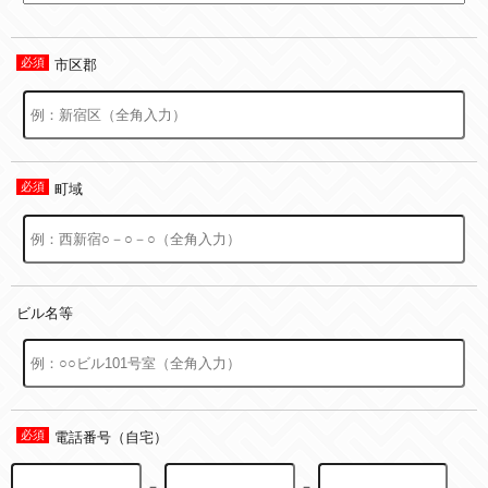
市区郡
町域
ビル名等
電話番号（自宅）
－
－