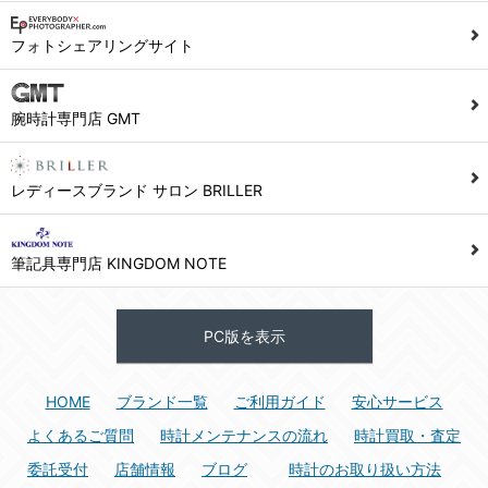
1) ユーザーは本サイト及び本サービスの利用に当たり、以下の行為を行なってはならないものとします。
フォトシェアリングサイト
(1) 他のユーザー、第三者もしくは弊社の著作権又はその他の権利を侵害する行為、及び侵害する恐れのある行為。
(2) 他のユーザー、第三者もしくは弊社の財産またはプライバシーを侵害する行為、及び侵害する恐れのある行為。
腕時計専門店 GMT
(3) 上記の他、他のユーザー、第三者もしくは弊社に不利益又は損害を与える行為、および与える恐れのある行為。
(4) 他のユーザー、第三者、もしくは弊社を誹謗中傷する行為。
(5) 公序良俗に反する行為、またはそのおそれのある行為、もしくは公序良俗に反する情報を他のユーザーまたは第三者に提供する行為。
レディースブランド サロン BRILLER
(6) 犯罪的行為、または犯罪的行為に結びつく行為、もしくはその恐れのある行為。
(7) 弊社の承認なく本サイト及び本サービスを通じて、または本サイト及び本サービスに関連して営利を目的とした行為、またはその準備を目的とした行為。
筆記具専門店 KINGDOM NOTE
(8) 本サイト及び本サービスの運営を妨げるような行為、誹謗するような行為。
(9) 弊社の企業活動の運営を妨げるような行為、誹謗するような行為。
PC版を表示
(10) ユーザーID、パスワード、メールアドレス及びこれに伴う個人情報を登録する際、偽造や虚偽の登録をする行為、または登録した内容を不正に使用する行為。
(11) コンピュータウィルス等の有害なプログラム及びデータを本サイト及び本サービスを通じて、または本サイト及び本サービスに関連して使用もしくは提供する行為。
HOME
ブランド一覧
ご利用ガイド
安心サービス
(12) その他、法令に違反または違反する恐れのある行為。
(13) その他、弊社が不適切と判断する行為。
よくあるご質問
時計メンテナンスの流れ
時計買取・査定
委託受付
店舗情報
ブログ
時計のお取り扱い方法
2) ユーザーは、本サイト及び本サービスの利用により、弊社または第三者が損害を被ったときは、かかる損害を賠償するものとします。