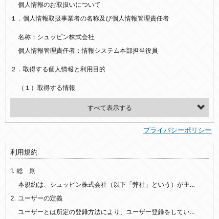
個人情報のお取扱いについて
１．個人情報取扱事業者の名称及び個人情報管理責任者
名称：シュッピン株式会社
個人情報管理責任者：情報システム本部担当役員
２．取得する個人情報と利用目的
（１）取得する情報
【シュッピン会員共通でご登録いただく情報】
・必須登録：氏名、生年月日、性別、住所、電話番号、メールアドレス、パスワード
プライバシーポリシー
・任意登録：ニックネーム、プロフィール画像、希望するメールマガジンの種類
利用規約
【当社サービスをご利用時に当社が取得またはご提供いただく情報】
1. 総 則
・お支払いやお振込みに関わる情報（クレジットカード・銀行口座・電子マネー等の決済時にご提供いただいた情報）
・法律上の要請等により、本人確認を行うための本人確認書類（運転免許証、健康保険証、住民票の写し等）、および当該書類に含まれる情報
本規約は、シュッピン株式会社（以下「弊社」という）が主催・運営するインターネット上のWebサイト『mapcamera.com』（以下「本サイト」という）及び本サイトを通じて提供されるサービス（以下「本サービス」といいます）をご利用いただく際の、ユーザーと弊社間の一切の関係に適用されます。
2. ユーザーの定義
・EVERYBODY×PHOTOGRAPHER.comのご利用に伴いご登録いただいた、広範囲設定をご希望される住所※、投稿時にご提供いただいた撮影機材や機材の設定等に関する情報、および画像データとその画像データに含まれる情報
・当社サービスのご利用履歴
ユーザーとは所定の登録方法により、ユーザー登録をしていただいた方をいいます。