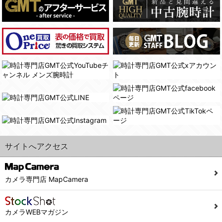
(4)国の機関若しくは地方公共団体又はその委託を受けた者が法令の定める事務を遂行することに対して協力する必要がある場合であって、本人の同意を得ることにより当該事務の遂行に支障を及ぼすおそれがあるとき。
(3) ユーザーが個人情報の開示について同意している場合。
(5)業務を円滑に進めるために、外部業者に個人データの一部又は全部の処理を委託する場合（ただし、委託する場合は委託した個人データの安全管理が図られるように、委託先に対する必要かつ適切な監督を行ないます）。
(4) 法令により開示が求められた場合。
(5) 弊社で取り扱う商品またはサービスに関する案内や情報提供（郵便、電子メール等によるダイレクトメールなど）を行なう場合。
４．ご提供の任意性
(6) 弊社が利用目的を示してユーザーから取得した情報を、その利用目的の範囲内で利用する場合。
当社への個人情報の提供はお客様の任意ですが、必要な個人情報をご提供いただけない場合、当社のサービス等が利用できない場合がありますのでご了承下さい。
6. 情報の提供
５．ご本人が容易に知覚できない方法による個人情報の取得
1)弊社は、各ユーザーに対し、当該ユーザーの購入商品の情報、及び弊社の特価商品の情報等、ユーザーに有益かつ便利な情報を提供するものとし、ユーザーはこれに同意するものとします。
当社ホームページでは、利用者が当社ホームページに再訪問される際、より便利に当社ホームページを閲覧・利用していただくためにクッキーを使用する場合があります。
2)メールマガジンについて
また利用者の統計的分析のため、または掲載された広告にクッキーを使用する場合があります。
ユーザーは、本サイトのメールマガジンの購読に際し、ユーザー本人の責任においてメールマガジン購読の登録をするものとします。
６．個人情報に関するお問合せ対応
フォームにて入力されたメールアドレスに、本サイトのお知らせをメールにてお送りさせていただきます。
サイトへアクセス
本サイトからのメールの受け取りを希望されない場合は、下記リンクから設定の変更を行ってください。
(1)当社は、当社の保有する個人データに関し、ご本人から利用目的の通知，開示，内容の訂正，追加又は削除，利用の停止，消去及び第三者への提供の停止の請求などがあれば、ご本人の確認をさせていただいた上で、速やかに対応します。また当社の個人情報の取り扱いに関するご質問、ご相談にも対応いたします。尚、シュッピン会員のお客様は、当社が保有する個人データの削除を要求する権利があります。
こちら
本サイト会員のお客様は
※個人情報の開示請求には手数料として800円(税別)をご本人様にご負担いただいております。
※設定変更前にログインする必要があります。
(2)当社の個人情報に関するお問合せは、以下の窓口で承ります。お問合せの内容により必要な書類提出や質問へのご回答をお願いすることがあります。
カメラ専門店 MapCamera
こちら
メールマガジン会員のお客様は
シュッピン株式会社 個人情報相談窓口
Mail：privacy@syuppin.com (受付)
カメラWEBマガジン
7. ユーザーの義務