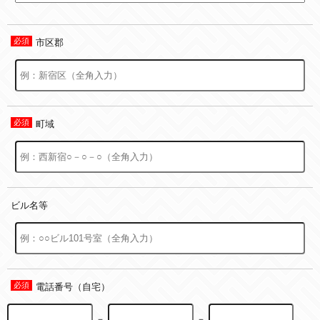
市区郡
町域
ビル名等
電話番号（自宅）
－
－