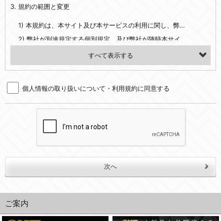
3. 規約の範囲と変更
・当社ウェブサイト・サービス内のクッキー情報
1) 本規約は、本サイト及び本サービスの利用に関し、弊社及び全てのユーザーに適用されます。>
【外部サービスアカウントを利用される場合】
2) 弊社が別途規定する個別規定、及び弊社が随時本サイト内に掲示またはユーザーに対し通知する追加規定は、本規約の一部を構成します。本規約と個別規定及び追加規定が異なる場合は、個別規定及び追加規定が優先するものとします。
会員登録時にソーシャルネットワーキングサービス等の外部サービスとの連携を許可した場合には、その許可の際にご同意いただいた内容に基づき、当該外部サービスでユーザーが利用するIDおよび当該外部サービスのプライバシー設定によりお客様が当社に開示を認めた情報について取得いたします
3) 弊社はユーザーの承諾を得ることなく、本規約を変更できるものとし、ユーザーはこれを承諾するものとします。弊社が本規約を変更した場合は、本サイト内に掲示またはユーザーに対し通知するものとし、その後にユーザーが本サイト又は本サービスを利用された場合には、変更後の本規約を承諾したものとみなされます。
（２）利用目的
4. ユーザーの登録内容について
・当社物品販売、古物買取事業および個人・法人の売買仲介業に伴うご案内、契約、申し込み処理、請求収納、商品・サービスの提供、品質管理、アフターサービスの提供、加工サービスの提供、ポイント管理、商品・サービスの改善のため
個人情報の取り扱いについて・利用規約に同意する
1) ユーザーは、本サイトの利用に際し、ユーザー本人のユーザーID、パスワード、メールアドレス及び弊社が指定する個人情報などを、ユーザー自身の責任において登録するものとします。ユーザーは登録したこれらの情報を、責任を持って厳重に管理し、第三者に譲渡、貸与等を行なわないものとします。ユーザーのユーザーID及びパスワードを利用して行われた行為は、ユーザー自身の行為とみなされるものとします。
・メールマガジンの配信、および当社が提供する商品・サービスについてのアンケート実施のため
2) ユーザーが本サイト内で第三者のユーザーID、パスワード、メールアドレス及びこれに伴う個人情報を知り得た場合には、速やかに弊社に届け出るものとします。
・EVERYBODY×PHOTOGRAPHER.comのフォトシェアリングサービス運営のため
3) 弊社は一年以上に亘って使用がないユーザーIDとこれに伴う個人情報を抹消することができるものとします。
・上記の他、会員の利便性を図ることを目的とした総合的なサービスを提供するため
4) ユーザーID、パスワード、メールアドレス及びこれに伴う個人情報の管理不十分、使用上の過誤、第三者の使用などによる損害の責任は、ユーザーが負うものとし、弊社は一切責任を負いません。
３．個人情報の第三者提供と委託
5. 登録事項
当社は、以下のいずれかの場合を除いて、個人データを同意いただいた範囲を超えて利用したり第三者に提供したりいたしません。
1) ユーザーは、メールアドレスその他の登録事項に変更が生じた場合、直ちに弊社所定の変更手続きを行なうものとします。
2) 弊社はユーザーの入会申込により知り得た情報、またはユーザーが本サイト及び本サービスを利用する過程において、弊社が知り得た情報に関し、以下の項目に該当する場合に利用することができるものとします。
(1)ご本人の同意がある場合。なお第三者に提供する場合には原則として、機密保持、再提供の禁止、お客様からのお申し出により利用を停止することを契約の条件といたします。
(2)法令等により開示を求められた場合。
(1) 統計した情報のみを開示し、ユーザーの個人情報を表示しない場合。
ご案内
(3)ご本人または公衆の生命、身体又は財産の保護のために必要がある場合であって、本人の同意を得ることが困難であるとき。
(2) ユーザーから寄せられた情報を、ユーザーの個人情報を表示せずに開示する場合。