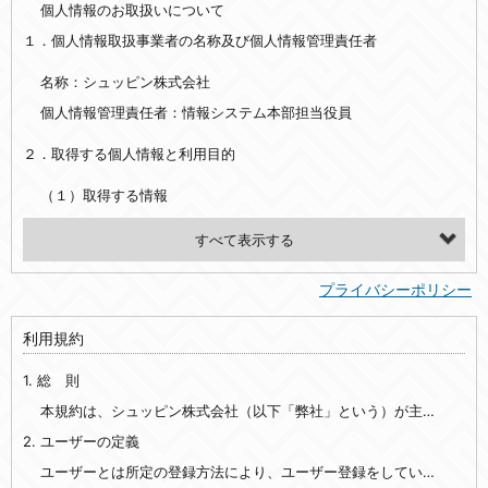
個人情報のお取扱いについて
１．個人情報取扱事業者の名称及び個人情報管理責任者
名称：シュッピン株式会社
個人情報管理責任者：情報システム本部担当役員
２．取得する個人情報と利用目的
（１）取得する情報
【シュッピン会員共通でご登録いただく情報】
・必須登録：氏名、生年月日、性別、住所、電話番号、メールアドレス、パスワード
プライバシーポリシー
・任意登録：ニックネーム、プロフィール画像、希望するメールマガジンの種類
利用規約
【当社サービスをご利用時に当社が取得またはご提供いただく情報】
1. 総 則
・お支払いやお振込みに関わる情報（クレジットカード・銀行口座・電子マネー等の決済時にご提供いただいた情報）
・法律上の要請等により、本人確認を行うための本人確認書類（運転免許証、健康保険証、住民票の写し等）、および当該書類に含まれる情報
本規約は、シュッピン株式会社（以下「弊社」という）が主催・運営するインターネット上のWebサイト『mapcamera.com』（以下「本サイト」という）及び本サイトを通じて提供されるサービス（以下「本サービス」といいます）をご利用いただく際の、ユーザーと弊社間の一切の関係に適用されます。
2. ユーザーの定義
・EVERYBODY×PHOTOGRAPHER.comのご利用に伴いご登録いただいた、広範囲設定をご希望される住所※、投稿時にご提供いただいた撮影機材や機材の設定等に関する情報、および画像データとその画像データに含まれる情報
・当社サービスのご利用履歴
ユーザーとは所定の登録方法により、ユーザー登録をしていただいた方をいいます。