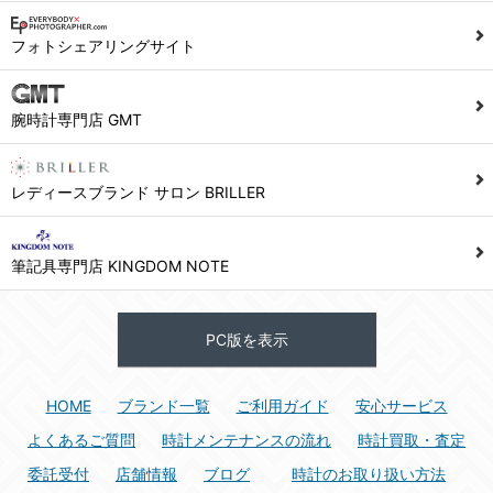
1) ユーザーは本サイト及び本サービスの利用に当たり、以下の行為を行なってはならないものとします。
フォトシェアリングサイト
(1) 他のユーザー、第三者もしくは弊社の著作権又はその他の権利を侵害する行為、及び侵害する恐れのある行為。
(2) 他のユーザー、第三者もしくは弊社の財産またはプライバシーを侵害する行為、及び侵害する恐れのある行為。
腕時計専門店 GMT
(3) 上記の他、他のユーザー、第三者もしくは弊社に不利益又は損害を与える行為、および与える恐れのある行為。
(4) 他のユーザー、第三者、もしくは弊社を誹謗中傷する行為。
(5) 公序良俗に反する行為、またはそのおそれのある行為、もしくは公序良俗に反する情報を他のユーザーまたは第三者に提供する行為。
レディースブランド サロン BRILLER
(6) 犯罪的行為、または犯罪的行為に結びつく行為、もしくはその恐れのある行為。
(7) 弊社の承認なく本サイト及び本サービスを通じて、または本サイト及び本サービスに関連して営利を目的とした行為、またはその準備を目的とした行為。
筆記具専門店 KINGDOM NOTE
(8) 本サイト及び本サービスの運営を妨げるような行為、誹謗するような行為。
(9) 弊社の企業活動の運営を妨げるような行為、誹謗するような行為。
PC版を表示
(10) ユーザーID、パスワード、メールアドレス及びこれに伴う個人情報を登録する際、偽造や虚偽の登録をする行為、または登録した内容を不正に使用する行為。
(11) コンピュータウィルス等の有害なプログラム及びデータを本サイト及び本サービスを通じて、または本サイト及び本サービスに関連して使用もしくは提供する行為。
HOME
ブランド一覧
ご利用ガイド
安心サービス
(12) その他、法令に違反または違反する恐れのある行為。
(13) その他、弊社が不適切と判断する行為。
よくあるご質問
時計メンテナンスの流れ
時計買取・査定
委託受付
店舗情報
ブログ
時計のお取り扱い方法
2) ユーザーは、本サイト及び本サービスの利用により、弊社または第三者が損害を被ったときは、かかる損害を賠償するものとします。