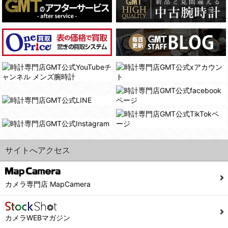
(4)国の機関若しくは地方公共団体又はその委託を受けた者が法令の定める事務を遂行することに対して協力する必要がある場合であって、本人の同意を得ることにより当該事務の遂行に支障を及ぼすおそれがあるとき。
(3) ユーザーが個人情報の開示について同意している場合。
(5)業務を円滑に進めるために、外部業者に個人データの一部又は全部の処理を委託する場合（ただし、委託する場合は委託した個人データの安全管理が図られるように、委託先に対する必要かつ適切な監督を行ないます）。
(4) 法令により開示が求められた場合。
(5) 弊社で取り扱う商品またはサービスに関する案内や情報提供（郵便、電子メール等によるダイレクトメールなど）を行なう場合。
４．ご提供の任意性
(6) 弊社が利用目的を示してユーザーから取得した情報を、その利用目的の範囲内で利用する場合。
当社への個人情報の提供はお客様の任意ですが、必要な個人情報をご提供いただけない場合、当社のサービス等が利用できない場合がありますのでご了承下さい。
6. 情報の提供
５．ご本人が容易に知覚できない方法による個人情報の取得
1)弊社は、各ユーザーに対し、当該ユーザーの購入商品の情報、及び弊社の特価商品の情報等、ユーザーに有益かつ便利な情報を提供するものとし、ユーザーはこれに同意するものとします。
当社ホームページでは、利用者が当社ホームページに再訪問される際、より便利に当社ホームページを閲覧・利用していただくためにクッキーを使用する場合があります。
2)メールマガジンについて
また利用者の統計的分析のため、または掲載された広告にクッキーを使用する場合があります。
ユーザーは、本サイトのメールマガジンの購読に際し、ユーザー本人の責任においてメールマガジン購読の登録をするものとします。
６．個人情報に関するお問合せ対応
フォームにて入力されたメールアドレスに、本サイトのお知らせをメールにてお送りさせていただきます。
サイトへアクセス
本サイトからのメールの受け取りを希望されない場合は、下記リンクから設定の変更を行ってください。
(1)当社は、当社の保有する個人データに関し、ご本人から利用目的の通知，開示，内容の訂正，追加又は削除，利用の停止，消去及び第三者への提供の停止の請求などがあれば、ご本人の確認をさせていただいた上で、速やかに対応します。また当社の個人情報の取り扱いに関するご質問、ご相談にも対応いたします。尚、シュッピン会員のお客様は、当社が保有する個人データの削除を要求する権利があります。
こちら
本サイト会員のお客様は
※個人情報の開示請求には手数料として800円(税別)をご本人様にご負担いただいております。
※設定変更前にログインする必要があります。
(2)当社の個人情報に関するお問合せは、以下の窓口で承ります。お問合せの内容により必要な書類提出や質問へのご回答をお願いすることがあります。
カメラ専門店 MapCamera
こちら
メールマガジン会員のお客様は
シュッピン株式会社 個人情報相談窓口
Mail：privacy@syuppin.com (受付)
カメラWEBマガジン
7. ユーザーの義務