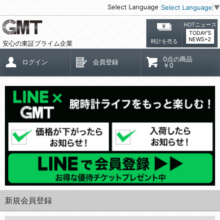
Select Language
Select Language
▼
HOTニュース
TODAY'S
NEWS+2
時計を売る
安心の東証プライム企業
0点の商品
ログイン
会員登録
￥0
新規会員登録