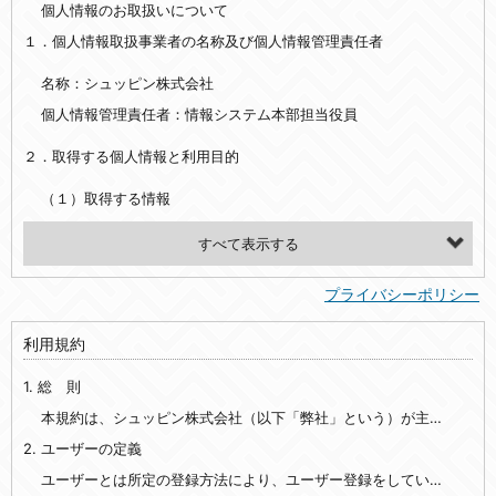
個人情報のお取扱いについて
１．個人情報取扱事業者の名称及び個人情報管理責任者
名称：シュッピン株式会社
個人情報管理責任者：情報システム本部担当役員
２．取得する個人情報と利用目的
（１）取得する情報
【シュッピン会員共通でご登録いただく情報】
・必須登録：氏名、生年月日、性別、住所、電話番号、メールアドレス、パスワード
プライバシーポリシー
・任意登録：ニックネーム、プロフィール画像、希望するメールマガジンの種類
利用規約
【当社サービスをご利用時に当社が取得またはご提供いただく情報】
1. 総 則
・お支払いやお振込みに関わる情報（クレジットカード・銀行口座・電子マネー等の決済時にご提供いただいた情報）
・法律上の要請等により、本人確認を行うための本人確認書類（運転免許証、健康保険証、住民票の写し等）、および当該書類に含まれる情報
本規約は、シュッピン株式会社（以下「弊社」という）が主催・運営するインターネット上のWebサイト『mapcamera.com』（以下「本サイト」という）及び本サイトを通じて提供されるサービス（以下「本サービス」といいます）をご利用いただく際の、ユーザーと弊社間の一切の関係に適用されます。
2. ユーザーの定義
・EVERYBODY×PHOTOGRAPHER.comのご利用に伴いご登録いただいた、広範囲設定をご希望される住所※、投稿時にご提供いただいた撮影機材や機材の設定等に関する情報、および画像データとその画像データに含まれる情報
・当社サービスのご利用履歴
ユーザーとは所定の登録方法により、ユーザー登録をしていただいた方をいいます。