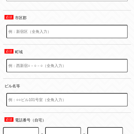
市区郡
町域
ビル名等
電話番号（自宅）
－
－