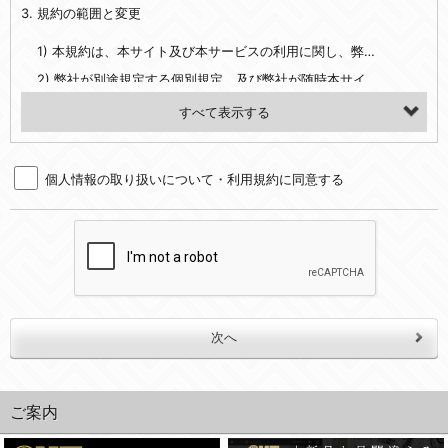
3. 規約の範囲と変更
・当社ウェブサイト・サービス内のクッキー情報
1) 本規約は、本サイト及び本サービスの利用に関し、弊社及び全てのユーザーに適用されます。>
【外部サービスアカウントを利用される場合】
2) 弊社が別途規定する個別規定、及び弊社が随時本サイト内に掲示またはユーザーに対し通知する追加規定は、本規約の一部を構成します。本規約と個別規定及び追加規定が異なる場合は、個別規定及び追加規定が優先するものとします。
会員登録時にソーシャルネットワーキングサービス等の外部サービスとの連携を許可した場合には、その許可の際にご同意いただいた内容に基づき、当該外部サービスでユーザーが利用するIDおよび当該外部サービスのプライバシー設定によりお客様が当社に開示を認めた情報について取得いたします
3) 弊社はユーザーの承諾を得ることなく、本規約を変更できるものとし、ユーザーはこれを承諾するものとします。弊社が本規約を変更した場合は、本サイト内に掲示またはユーザーに対し通知するものとし、その後にユーザーが本サイト又は本サービスを利用された場合には、変更後の本規約を承諾したものとみなされます。
（２）利用目的
4. ユーザーの登録内容について
・当社物品販売、古物買取事業および個人・法人の売買仲介業に伴うご案内、契約、申し込み処理、請求収納、商品・サービスの提供、品質管理、アフターサービスの提供、加工サービスの提供、ポイント管理、商品・サービスの改善のため
個人情報の取り扱いについて・利用規約に同意する
1) ユーザーは、本サイトの利用に際し、ユーザー本人のユーザーID、パスワード、メールアドレス及び弊社が指定する個人情報などを、ユーザー自身の責任において登録するものとします。ユーザーは登録したこれらの情報を、責任を持って厳重に管理し、第三者に譲渡、貸与等を行なわないものとします。ユーザーのユーザーID及びパスワードを利用して行われた行為は、ユーザー自身の行為とみなされるものとします。
・メールマガジンの配信、および当社が提供する商品・サービスについてのアンケート実施のため
2) ユーザーが本サイト内で第三者のユーザーID、パスワード、メールアドレス及びこれに伴う個人情報を知り得た場合には、速やかに弊社に届け出るものとします。
・EVERYBODY×PHOTOGRAPHER.comのフォトシェアリングサービス運営のため
3) 弊社は一年以上に亘って使用がないユーザーIDとこれに伴う個人情報を抹消することができるものとします。
・上記の他、会員の利便性を図ることを目的とした総合的なサービスを提供するため
4) ユーザーID、パスワード、メールアドレス及びこれに伴う個人情報の管理不十分、使用上の過誤、第三者の使用などによる損害の責任は、ユーザーが負うものとし、弊社は一切責任を負いません。
３．個人情報の第三者提供と委託
5. 登録事項
当社は、以下のいずれかの場合を除いて、個人データを同意いただいた範囲を超えて利用したり第三者に提供したりいたしません。
1) ユーザーは、メールアドレスその他の登録事項に変更が生じた場合、直ちに弊社所定の変更手続きを行なうものとします。
2) 弊社はユーザーの入会申込により知り得た情報、またはユーザーが本サイト及び本サービスを利用する過程において、弊社が知り得た情報に関し、以下の項目に該当する場合に利用することができるものとします。
(1)ご本人の同意がある場合。なお第三者に提供する場合には原則として、機密保持、再提供の禁止、お客様からのお申し出により利用を停止することを契約の条件といたします。
(2)法令等により開示を求められた場合。
(1) 統計した情報のみを開示し、ユーザーの個人情報を表示しない場合。
ご案内
(3)ご本人または公衆の生命、身体又は財産の保護のために必要がある場合であって、本人の同意を得ることが困難であるとき。
(2) ユーザーから寄せられた情報を、ユーザーの個人情報を表示せずに開示する場合。