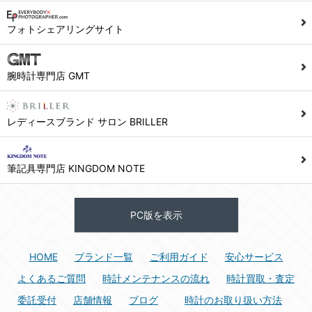
1) ユーザーは本サイト及び本サービスの利用に当たり、以下の行為を行なってはならないものとします。
フォトシェアリングサイト
(1) 他のユーザー、第三者もしくは弊社の著作権又はその他の権利を侵害する行為、及び侵害する恐れのある行為。
(2) 他のユーザー、第三者もしくは弊社の財産またはプライバシーを侵害する行為、及び侵害する恐れのある行為。
腕時計専門店 GMT
(3) 上記の他、他のユーザー、第三者もしくは弊社に不利益又は損害を与える行為、および与える恐れのある行為。
(4) 他のユーザー、第三者、もしくは弊社を誹謗中傷する行為。
(5) 公序良俗に反する行為、またはそのおそれのある行為、もしくは公序良俗に反する情報を他のユーザーまたは第三者に提供する行為。
レディースブランド サロン BRILLER
(6) 犯罪的行為、または犯罪的行為に結びつく行為、もしくはその恐れのある行為。
(7) 弊社の承認なく本サイト及び本サービスを通じて、または本サイト及び本サービスに関連して営利を目的とした行為、またはその準備を目的とした行為。
筆記具専門店 KINGDOM NOTE
(8) 本サイト及び本サービスの運営を妨げるような行為、誹謗するような行為。
(9) 弊社の企業活動の運営を妨げるような行為、誹謗するような行為。
PC版を表示
(10) ユーザーID、パスワード、メールアドレス及びこれに伴う個人情報を登録する際、偽造や虚偽の登録をする行為、または登録した内容を不正に使用する行為。
(11) コンピュータウィルス等の有害なプログラム及びデータを本サイト及び本サービスを通じて、または本サイト及び本サービスに関連して使用もしくは提供する行為。
HOME
ブランド一覧
ご利用ガイド
安心サービス
(12) その他、法令に違反または違反する恐れのある行為。
(13) その他、弊社が不適切と判断する行為。
よくあるご質問
時計メンテナンスの流れ
時計買取・査定
委託受付
店舗情報
ブログ
時計のお取り扱い方法
2) ユーザーは、本サイト及び本サービスの利用により、弊社または第三者が損害を被ったときは、かかる損害を賠償するものとします。