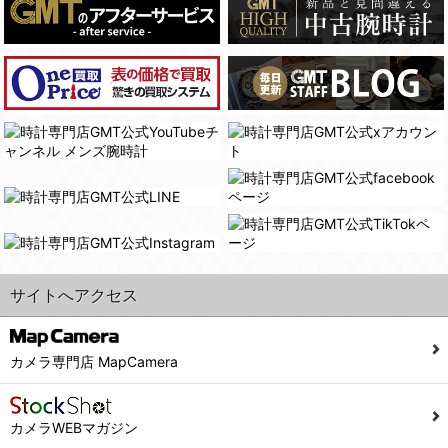
(4)国の機関若しくは地方公共団体又はその委託を受けた者が法令の定める事務を遂行することに対して協力する必要がある場合であって、本人の同意を得ることにより当該事務の遂行に支障を及ぼすおそれがあるとき。
(3) ユーザーが個人情報の開示について同意している場合。
(5)業務を円滑に進めるために、外部業者に個人データの一部又は全部の処理を委託する場合（ただし、委託する場合は委託した個人データの安全管理が図られるように、委託先に対する必要かつ適切な監督を行ないます）。
(4) 法令により開示が求められた場合。
(5) 弊社で取り扱う商品またはサービスに関する案内や情報提供（郵便、電子メール等によるダイレクトメールなど）を行なう場合。
４．ご提供の任意性
(6) 弊社が利用目的を示してユーザーから取得した情報を、その利用目的の範囲内で利用する場合。
当社への個人情報の提供はお客様の任意ですが、必要な個人情報をご提供いただけない場合、当社のサービス等が利用できない場合がありますのでご了承下さい。
6. 情報の提供
５．ご本人が容易に知覚できない方法による個人情報の取得
1)弊社は、各ユーザーに対し、当該ユーザーの購入商品の情報、及び弊社の特価商品の情報等、ユーザーに有益かつ便利な情報を提供するものとし、ユーザーはこれに同意するものとします。
当社ホームページでは、利用者が当社ホームページに再訪問される際、より便利に当社ホームページを閲覧・利用していただくためにクッキーを使用する場合があります。
2)メールマガジンについて
また利用者の統計的分析のため、または掲載された広告にクッキーを使用する場合があります。
ユーザーは、本サイトのメールマガジンの購読に際し、ユーザー本人の責任においてメールマガジン購読の登録をするものとします。
６．個人情報に関するお問合せ対応
フォームにて入力されたメールアドレスに、本サイトのお知らせをメールにてお送りさせていただきます。
サイトへアクセス
本サイトからのメールの受け取りを希望されない場合は、下記リンクから設定の変更を行ってください。
(1)当社は、当社の保有する個人データに関し、ご本人から利用目的の通知，開示，内容の訂正，追加又は削除，利用の停止，消去及び第三者への提供の停止の請求などがあれば、ご本人の確認をさせていただいた上で、速やかに対応します。また当社の個人情報の取り扱いに関するご質問、ご相談にも対応いたします。尚、シュッピン会員のお客様は、当社が保有する個人データの削除を要求する権利があります。
こちら
本サイト会員のお客様は
※個人情報の開示請求には手数料として800円(税別)をご本人様にご負担いただいております。
※設定変更前にログインする必要があります。
(2)当社の個人情報に関するお問合せは、以下の窓口で承ります。お問合せの内容により必要な書類提出や質問へのご回答をお願いすることがあります。
カメラ専門店 MapCamera
こちら
メールマガジン会員のお客様は
シュッピン株式会社 個人情報相談窓口
Mail：privacy@syuppin.com (受付)
カメラWEBマガジン
7. ユーザーの義務