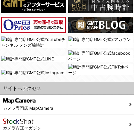
(4)国の機関若しくは地方公共団体又はその委託を受けた者が法令の定める事務を遂行することに対して協力する必要がある場合であって、本人の同意を得ることにより当該事務の遂行に支障を及ぼすおそれがあるとき。
(3) ユーザーが個人情報の開示について同意している場合。
(5)業務を円滑に進めるために、外部業者に個人データの一部又は全部の処理を委託する場合（ただし、委託する場合は委託した個人データの安全管理が図られるように、委託先に対する必要かつ適切な監督を行ないます）。
(4) 法令により開示が求められた場合。
(5) 弊社で取り扱う商品またはサービスに関する案内や情報提供（郵便、電子メール等によるダイレクトメールなど）を行なう場合。
４．ご提供の任意性
(6) 弊社が利用目的を示してユーザーから取得した情報を、その利用目的の範囲内で利用する場合。
当社への個人情報の提供はお客様の任意ですが、必要な個人情報をご提供いただけない場合、当社のサービス等が利用できない場合がありますのでご了承下さい。
6. 情報の提供
５．ご本人が容易に知覚できない方法による個人情報の取得
1)弊社は、各ユーザーに対し、当該ユーザーの購入商品の情報、及び弊社の特価商品の情報等、ユーザーに有益かつ便利な情報を提供するものとし、ユーザーはこれに同意するものとします。
当社ホームページでは、利用者が当社ホームページに再訪問される際、より便利に当社ホームページを閲覧・利用していただくためにクッキーを使用する場合があります。
2)メールマガジンについて
また利用者の統計的分析のため、または掲載された広告にクッキーを使用する場合があります。
ユーザーは、本サイトのメールマガジンの購読に際し、ユーザー本人の責任においてメールマガジン購読の登録をするものとします。
６．個人情報に関するお問合せ対応
フォームにて入力されたメールアドレスに、本サイトのお知らせをメールにてお送りさせていただきます。
サイトへアクセス
本サイトからのメールの受け取りを希望されない場合は、下記リンクから設定の変更を行ってください。
(1)当社は、当社の保有する個人データに関し、ご本人から利用目的の通知，開示，内容の訂正，追加又は削除，利用の停止，消去及び第三者への提供の停止の請求などがあれば、ご本人の確認をさせていただいた上で、速やかに対応します。また当社の個人情報の取り扱いに関するご質問、ご相談にも対応いたします。尚、シュッピン会員のお客様は、当社が保有する個人データの削除を要求する権利があります。
こちら
本サイト会員のお客様は
※個人情報の開示請求には手数料として800円(税別)をご本人様にご負担いただいております。
※設定変更前にログインする必要があります。
(2)当社の個人情報に関するお問合せは、以下の窓口で承ります。お問合せの内容により必要な書類提出や質問へのご回答をお願いすることがあります。
カメラ専門店 MapCamera
こちら
メールマガジン会員のお客様は
シュッピン株式会社 個人情報相談窓口
Mail：privacy@syuppin.com (受付)
カメラWEBマガジン
7. ユーザーの義務