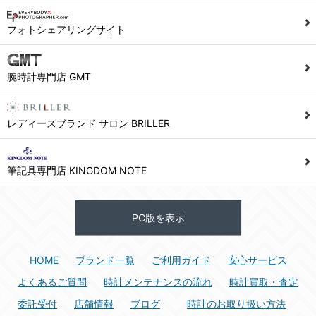
1) ユーザーは本サイト及び本サービスの利用に当たり、以下の行為を行なってはならないものとします。
フォトシェアリングサイト
(1) 他のユーザー、第三者もしくは弊社の著作権又はその他の権利を侵害する行為、及び侵害する恐れのある行為。
(2) 他のユーザー、第三者もしくは弊社の財産またはプライバシーを侵害する行為、及び侵害する恐れのある行為。
腕時計専門店 GMT
(3) 上記の他、他のユーザー、第三者もしくは弊社に不利益又は損害を与える行為、および与える恐れのある行為。
(4) 他のユーザー、第三者、もしくは弊社を誹謗中傷する行為。
(5) 公序良俗に反する行為、またはそのおそれのある行為、もしくは公序良俗に反する情報を他のユーザーまたは第三者に提供する行為。
レディースブランド サロン BRILLER
(6) 犯罪的行為、または犯罪的行為に結びつく行為、もしくはその恐れのある行為。
(7) 弊社の承認なく本サイト及び本サービスを通じて、または本サイト及び本サービスに関連して営利を目的とした行為、またはその準備を目的とした行為。
筆記具専門店 KINGDOM NOTE
(8) 本サイト及び本サービスの運営を妨げるような行為、誹謗するような行為。
(9) 弊社の企業活動の運営を妨げるような行為、誹謗するような行為。
PC版を表示
(10) ユーザーID、パスワード、メールアドレス及びこれに伴う個人情報を登録する際、偽造や虚偽の登録をする行為、または登録した内容を不正に使用する行為。
(11) コンピュータウィルス等の有害なプログラム及びデータを本サイト及び本サービスを通じて、または本サイト及び本サービスに関連して使用もしくは提供する行為。
HOME
ブランド一覧
ご利用ガイド
安心サービス
(12) その他、法令に違反または違反する恐れのある行為。
(13) その他、弊社が不適切と判断する行為。
よくあるご質問
時計メンテナンスの流れ
時計買取・査定
委託受付
店舗情報
ブログ
時計のお取り扱い方法
2) ユーザーは、本サイト及び本サービスの利用により、弊社または第三者が損害を被ったときは、かかる損害を賠償するものとします。