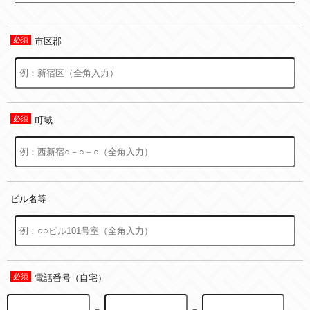
市区郡
町域
ビル名等
電話番号（自宅）
－
－