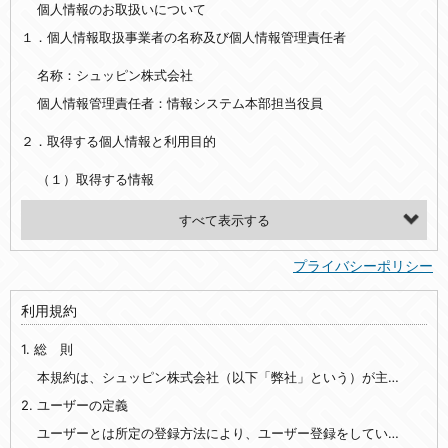
個人情報のお取扱いについて
１．個人情報取扱事業者の名称及び個人情報管理責任者
名称：シュッピン株式会社
個人情報管理責任者：情報システム本部担当役員
２．取得する個人情報と利用目的
（１）取得する情報
【シュッピン会員共通でご登録いただく情報】
・必須登録：氏名、生年月日、性別、住所、電話番号、メールアドレス、パスワード
プライバシーポリシー
・任意登録：ニックネーム、プロフィール画像、希望するメールマガジンの種類
利用規約
【当社サービスをご利用時に当社が取得またはご提供いただく情報】
1. 総 則
・お支払いやお振込みに関わる情報（クレジットカード・銀行口座・電子マネー等の決済時にご提供いただいた情報）
・法律上の要請等により、本人確認を行うための本人確認書類（運転免許証、健康保険証、住民票の写し等）、および当該書類に含まれる情報
本規約は、シュッピン株式会社（以下「弊社」という）が主催・運営するインターネット上のWebサイト『mapcamera.com』（以下「本サイト」という）及び本サイトを通じて提供されるサービス（以下「本サービス」といいます）をご利用いただく際の、ユーザーと弊社間の一切の関係に適用されます。
2. ユーザーの定義
・EVERYBODY×PHOTOGRAPHER.comのご利用に伴いご登録いただいた、広範囲設定をご希望される住所※、投稿時にご提供いただいた撮影機材や機材の設定等に関する情報、および画像データとその画像データに含まれる情報
・当社サービスのご利用履歴
ユーザーとは所定の登録方法により、ユーザー登録をしていただいた方をいいます。