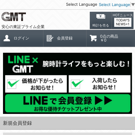
Select Language
Select Language
▼
HOTニュース
TODAY'S
NEWS+1
時計を売る
安心の東証プライム企業
0点の商品
ログイン
会員登録
￥0
新規会員登録