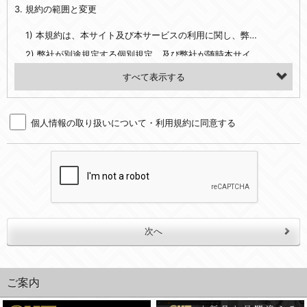
3. 規約の範囲と変更
・当社ウェブサイト・サービス内のクッキー情報
1) 本規約は、本サイト及び本サービスの利用に関し、弊社及び全てのユーザーに適用されます。>
【外部サービスアカウントを利用される場合】
2) 弊社が別途規定する個別規定、及び弊社が随時本サイト内に掲示またはユーザーに対し通知する追加規定は、本規約の一部を構成します。本規約と個別規定及び追加規定が異なる場合は、個別規定及び追加規定が優先するものとします。
会員登録時にソーシャルネットワーキングサービス等の外部サービスとの連携を許可した場合には、その許可の際にご同意いただいた内容に基づき、当該外部サービスでユーザーが利用するIDおよび当該外部サービスのプライバシー設定によりお客様が当社に開示を認めた情報について取得いたします
3) 弊社はユーザーの承諾を得ることなく、本規約を変更できるものとし、ユーザーはこれを承諾するものとします。弊社が本規約を変更した場合は、本サイト内に掲示またはユーザーに対し通知するものとし、その後にユーザーが本サイト又は本サービスを利用された場合には、変更後の本規約を承諾したものとみなされます。
（２）利用目的
4. ユーザーの登録内容について
・当社物品販売、古物買取事業および個人・法人の売買仲介業に伴うご案内、契約、申し込み処理、請求収納、商品・サービスの提供、品質管理、アフターサービスの提供、加工サービスの提供、ポイント管理、商品・サービスの改善のため
個人情報の取り扱いについて・利用規約に同意する
1) ユーザーは、本サイトの利用に際し、ユーザー本人のユーザーID、パスワード、メールアドレス及び弊社が指定する個人情報などを、ユーザー自身の責任において登録するものとします。ユーザーは登録したこれらの情報を、責任を持って厳重に管理し、第三者に譲渡、貸与等を行なわないものとします。ユーザーのユーザーID及びパスワードを利用して行われた行為は、ユーザー自身の行為とみなされるものとします。
・メールマガジンの配信、および当社が提供する商品・サービスについてのアンケート実施のため
2) ユーザーが本サイト内で第三者のユーザーID、パスワード、メールアドレス及びこれに伴う個人情報を知り得た場合には、速やかに弊社に届け出るものとします。
・EVERYBODY×PHOTOGRAPHER.comのフォトシェアリングサービス運営のため
3) 弊社は一年以上に亘って使用がないユーザーIDとこれに伴う個人情報を抹消することができるものとします。
・上記の他、会員の利便性を図ることを目的とした総合的なサービスを提供するため
4) ユーザーID、パスワード、メールアドレス及びこれに伴う個人情報の管理不十分、使用上の過誤、第三者の使用などによる損害の責任は、ユーザーが負うものとし、弊社は一切責任を負いません。
３．個人情報の第三者提供と委託
5. 登録事項
当社は、以下のいずれかの場合を除いて、個人データを同意いただいた範囲を超えて利用したり第三者に提供したりいたしません。
1) ユーザーは、メールアドレスその他の登録事項に変更が生じた場合、直ちに弊社所定の変更手続きを行なうものとします。
2) 弊社はユーザーの入会申込により知り得た情報、またはユーザーが本サイト及び本サービスを利用する過程において、弊社が知り得た情報に関し、以下の項目に該当する場合に利用することができるものとします。
(1)ご本人の同意がある場合。なお第三者に提供する場合には原則として、機密保持、再提供の禁止、お客様からのお申し出により利用を停止することを契約の条件といたします。
(2)法令等により開示を求められた場合。
(1) 統計した情報のみを開示し、ユーザーの個人情報を表示しない場合。
ご案内
(3)ご本人または公衆の生命、身体又は財産の保護のために必要がある場合であって、本人の同意を得ることが困難であるとき。
(2) ユーザーから寄せられた情報を、ユーザーの個人情報を表示せずに開示する場合。