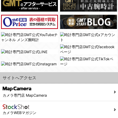
(4)国の機関若しくは地方公共団体又はその委託を受けた者が法令の定める事務を遂行することに対して協力する必要がある場合であって、本人の同意を得ることにより当該事務の遂行に支障を及ぼすおそれがあるとき。
(3) ユーザーが個人情報の開示について同意している場合。
(5)業務を円滑に進めるために、外部業者に個人データの一部又は全部の処理を委託する場合（ただし、委託する場合は委託した個人データの安全管理が図られるように、委託先に対する必要かつ適切な監督を行ないます）。
(4) 法令により開示が求められた場合。
(5) 弊社で取り扱う商品またはサービスに関する案内や情報提供（郵便、電子メール等によるダイレクトメールなど）を行なう場合。
４．ご提供の任意性
(6) 弊社が利用目的を示してユーザーから取得した情報を、その利用目的の範囲内で利用する場合。
当社への個人情報の提供はお客様の任意ですが、必要な個人情報をご提供いただけない場合、当社のサービス等が利用できない場合がありますのでご了承下さい。
6. 情報の提供
５．ご本人が容易に知覚できない方法による個人情報の取得
1)弊社は、各ユーザーに対し、当該ユーザーの購入商品の情報、及び弊社の特価商品の情報等、ユーザーに有益かつ便利な情報を提供するものとし、ユーザーはこれに同意するものとします。
当社ホームページでは、利用者が当社ホームページに再訪問される際、より便利に当社ホームページを閲覧・利用していただくためにクッキーを使用する場合があります。
2)メールマガジンについて
また利用者の統計的分析のため、または掲載された広告にクッキーを使用する場合があります。
ユーザーは、本サイトのメールマガジンの購読に際し、ユーザー本人の責任においてメールマガジン購読の登録をするものとします。
６．個人情報に関するお問合せ対応
フォームにて入力されたメールアドレスに、本サイトのお知らせをメールにてお送りさせていただきます。
サイトへアクセス
本サイトからのメールの受け取りを希望されない場合は、下記リンクから設定の変更を行ってください。
(1)当社は、当社の保有する個人データに関し、ご本人から利用目的の通知，開示，内容の訂正，追加又は削除，利用の停止，消去及び第三者への提供の停止の請求などがあれば、ご本人の確認をさせていただいた上で、速やかに対応します。また当社の個人情報の取り扱いに関するご質問、ご相談にも対応いたします。尚、シュッピン会員のお客様は、当社が保有する個人データの削除を要求する権利があります。
こちら
本サイト会員のお客様は
※個人情報の開示請求には手数料として800円(税別)をご本人様にご負担いただいております。
※設定変更前にログインする必要があります。
(2)当社の個人情報に関するお問合せは、以下の窓口で承ります。お問合せの内容により必要な書類提出や質問へのご回答をお願いすることがあります。
カメラ専門店 MapCamera
こちら
メールマガジン会員のお客様は
シュッピン株式会社 個人情報相談窓口
Mail：privacy@syuppin.com (受付)
カメラWEBマガジン
7. ユーザーの義務