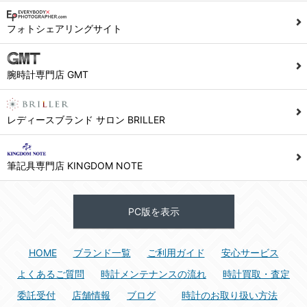
1) ユーザーは本サイト及び本サービスの利用に当たり、以下の行為を行なってはならないものとします。
フォトシェアリングサイト
(1) 他のユーザー、第三者もしくは弊社の著作権又はその他の権利を侵害する行為、及び侵害する恐れのある行為。
(2) 他のユーザー、第三者もしくは弊社の財産またはプライバシーを侵害する行為、及び侵害する恐れのある行為。
腕時計専門店 GMT
(3) 上記の他、他のユーザー、第三者もしくは弊社に不利益又は損害を与える行為、および与える恐れのある行為。
(4) 他のユーザー、第三者、もしくは弊社を誹謗中傷する行為。
(5) 公序良俗に反する行為、またはそのおそれのある行為、もしくは公序良俗に反する情報を他のユーザーまたは第三者に提供する行為。
レディースブランド サロン BRILLER
(6) 犯罪的行為、または犯罪的行為に結びつく行為、もしくはその恐れのある行為。
(7) 弊社の承認なく本サイト及び本サービスを通じて、または本サイト及び本サービスに関連して営利を目的とした行為、またはその準備を目的とした行為。
筆記具専門店 KINGDOM NOTE
(8) 本サイト及び本サービスの運営を妨げるような行為、誹謗するような行為。
(9) 弊社の企業活動の運営を妨げるような行為、誹謗するような行為。
PC版を表示
(10) ユーザーID、パスワード、メールアドレス及びこれに伴う個人情報を登録する際、偽造や虚偽の登録をする行為、または登録した内容を不正に使用する行為。
(11) コンピュータウィルス等の有害なプログラム及びデータを本サイト及び本サービスを通じて、または本サイト及び本サービスに関連して使用もしくは提供する行為。
HOME
ブランド一覧
ご利用ガイド
安心サービス
(12) その他、法令に違反または違反する恐れのある行為。
(13) その他、弊社が不適切と判断する行為。
よくあるご質問
時計メンテナンスの流れ
時計買取・査定
委託受付
店舗情報
ブログ
時計のお取り扱い方法
2) ユーザーは、本サイト及び本サービスの利用により、弊社または第三者が損害を被ったときは、かかる損害を賠償するものとします。