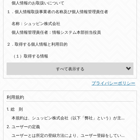
個人情報のお取扱いについて
１．個人情報取扱事業者の名称及び個人情報管理責任者
名称：シュッピン株式会社
個人情報管理責任者：情報システム本部担当役員
２．取得する個人情報と利用目的
（１）取得する情報
【シュッピン会員共通でご登録いただく情報】
・必須登録：氏名、生年月日、性別、住所、電話番号、メールアドレス、パスワード
プライバシーポリシー
・任意登録：ニックネーム、プロフィール画像、希望するメールマガジンの種類
利用規約
【当社サービスをご利用時に当社が取得またはご提供いただく情報】
1. 総 則
・お支払いやお振込みに関わる情報（クレジットカード・銀行口座・電子マネー等の決済時にご提供いただいた情報）
・法律上の要請等により、本人確認を行うための本人確認書類（運転免許証、健康保険証、住民票の写し等）、および当該書類に含まれる情報
本規約は、シュッピン株式会社（以下「弊社」という）が主催・運営するインターネット上のWebサイト『mapcamera.com』（以下「本サイト」という）及び本サイトを通じて提供されるサービス（以下「本サービス」といいます）をご利用いただく際の、ユーザーと弊社間の一切の関係に適用されます。
2. ユーザーの定義
・EVERYBODY×PHOTOGRAPHER.comのご利用に伴いご登録いただいた、広範囲設定をご希望される住所※、投稿時にご提供いただいた撮影機材や機材の設定等に関する情報、および画像データとその画像データに含まれる情報
・当社サービスのご利用履歴
ユーザーとは所定の登録方法により、ユーザー登録をしていただいた方をいいます。