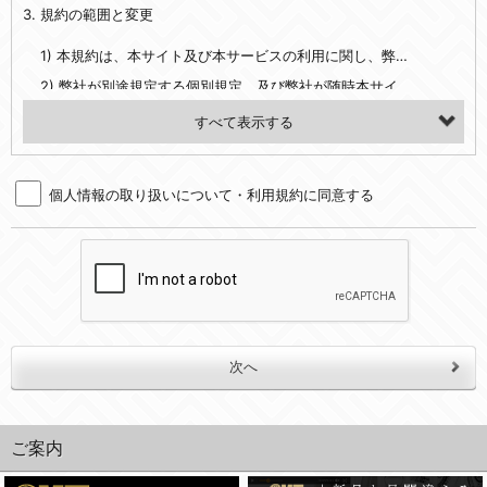
3. 規約の範囲と変更
・当社ウェブサイト・サービス内のクッキー情報
1) 本規約は、本サイト及び本サービスの利用に関し、弊社及び全てのユーザーに適用されます。>
【外部サービスアカウントを利用される場合】
2) 弊社が別途規定する個別規定、及び弊社が随時本サイト内に掲示またはユーザーに対し通知する追加規定は、本規約の一部を構成します。本規約と個別規定及び追加規定が異なる場合は、個別規定及び追加規定が優先するものとします。
会員登録時にソーシャルネットワーキングサービス等の外部サービスとの連携を許可した場合には、その許可の際にご同意いただいた内容に基づき、当該外部サービスでユーザーが利用するIDおよび当該外部サービスのプライバシー設定によりお客様が当社に開示を認めた情報について取得いたします
3) 弊社はユーザーの承諾を得ることなく、本規約を変更できるものとし、ユーザーはこれを承諾するものとします。弊社が本規約を変更した場合は、本サイト内に掲示またはユーザーに対し通知するものとし、その後にユーザーが本サイト又は本サービスを利用された場合には、変更後の本規約を承諾したものとみなされます。
（２）利用目的
4. ユーザーの登録内容について
・当社物品販売、古物買取事業および個人・法人の売買仲介業に伴うご案内、契約、申し込み処理、請求収納、商品・サービスの提供、品質管理、アフターサービスの提供、加工サービスの提供、ポイント管理、商品・サービスの改善のため
個人情報の取り扱いについて・利用規約に同意する
1) ユーザーは、本サイトの利用に際し、ユーザー本人のユーザーID、パスワード、メールアドレス及び弊社が指定する個人情報などを、ユーザー自身の責任において登録するものとします。ユーザーは登録したこれらの情報を、責任を持って厳重に管理し、第三者に譲渡、貸与等を行なわないものとします。ユーザーのユーザーID及びパスワードを利用して行われた行為は、ユーザー自身の行為とみなされるものとします。
・メールマガジンの配信、および当社が提供する商品・サービスについてのアンケート実施のため
2) ユーザーが本サイト内で第三者のユーザーID、パスワード、メールアドレス及びこれに伴う個人情報を知り得た場合には、速やかに弊社に届け出るものとします。
・EVERYBODY×PHOTOGRAPHER.comのフォトシェアリングサービス運営のため
3) 弊社は一年以上に亘って使用がないユーザーIDとこれに伴う個人情報を抹消することができるものとします。
・上記の他、会員の利便性を図ることを目的とした総合的なサービスを提供するため
4) ユーザーID、パスワード、メールアドレス及びこれに伴う個人情報の管理不十分、使用上の過誤、第三者の使用などによる損害の責任は、ユーザーが負うものとし、弊社は一切責任を負いません。
３．個人情報の第三者提供と委託
5. 登録事項
当社は、以下のいずれかの場合を除いて、個人データを同意いただいた範囲を超えて利用したり第三者に提供したりいたしません。
1) ユーザーは、メールアドレスその他の登録事項に変更が生じた場合、直ちに弊社所定の変更手続きを行なうものとします。
2) 弊社はユーザーの入会申込により知り得た情報、またはユーザーが本サイト及び本サービスを利用する過程において、弊社が知り得た情報に関し、以下の項目に該当する場合に利用することができるものとします。
(1)ご本人の同意がある場合。なお第三者に提供する場合には原則として、機密保持、再提供の禁止、お客様からのお申し出により利用を停止することを契約の条件といたします。
(2)法令等により開示を求められた場合。
(1) 統計した情報のみを開示し、ユーザーの個人情報を表示しない場合。
ご案内
(3)ご本人または公衆の生命、身体又は財産の保護のために必要がある場合であって、本人の同意を得ることが困難であるとき。
(2) ユーザーから寄せられた情報を、ユーザーの個人情報を表示せずに開示する場合。