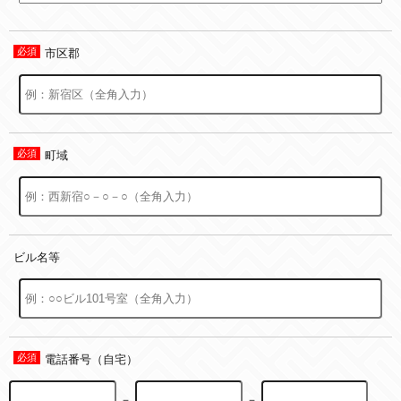
市区郡
町域
ビル名等
電話番号（自宅）
－
－