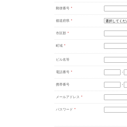
郵便番号
*
都道府県
*
市区郡
*
町域
*
ビル名等
電話番号
*
-
携帯番号
-
メールアドレス
*
パスワード
*