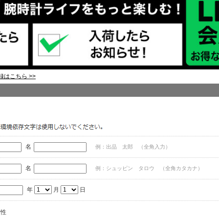
202512_presen
202601_brown
202601_seethr
202602_chrono
202603_combi
202603_prestig
はこちら >>
202605_lvmh
202607_rubber
202509_dress
202509_Under
202504rolex_n
202506_choice
名
例：出品 太郎 （全角入力）
202510_omeg
202510_worldt
名
例：シュッピン タロウ （全角カタカナ）
202606_usedro
年
月
日
202505_germa
202507_rubber
女性
202505_jewele