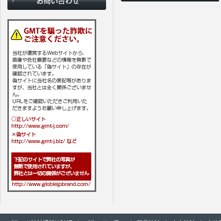
7. ユーザー
1) ユーザ
(1) 他の
(2) 他の
(3) 上記
(4) 他の
(5) 公序
(6) 犯罪
(7) 弊社
目的とした
(8) 本サ
(9) 弊社
(10) ユ
を不正に使
(11) コ
て使用もし
(12) そ