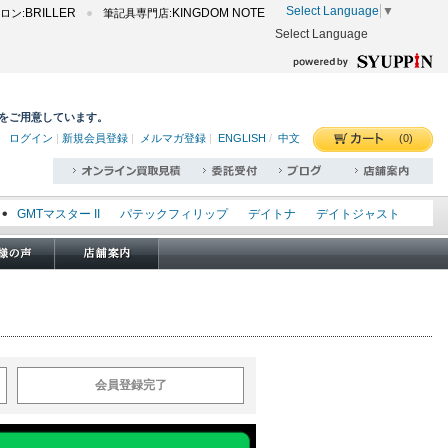
Select Language
▼
BRILLER
KINGDOM NOTE
ロン:
筆記具専門店:
Select Language
をご用意しています。
(0)
ログイン
|
新規会員登録
|
メルマガ登録
|
ENGLISH
/
中文
GMTマスター II
パテックフィリップ
デイトナ
デイトジャスト
エクスプローラー I
オイスターパーペチュアル
シードゥエラー
オメガ
ロレックス
タグホイヤー
パネライ
ジャガールクルト
ler
20250228_freshers
202502_iwcbre
202503_fashion
e
202503_specialprice
202504_business
202504_color
nt
202504_leatherbelt
202504_manufacture
202504_top5
202508_fashion
202508_richemont
202508_rolex
会員登録完了
202510_chronograph
202510_rarewatch
202511_black
atch
202511_gold
202511_simple
202511_wishlist
ands
202512_case
202512_highwatch
202512_newproduct