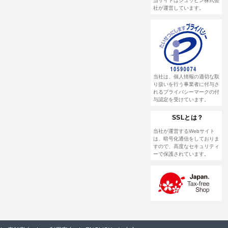
pin.com (受付)
当サイトはシュッピン株式会
社が運営しています。
とします。
る恐れのある行為。
る恐れのある行為。
る恐れのある行為。
当社は、個人情報の適切な取
り扱いを行う事業者に付与さ
れるプライバシーマークの付
他のユーザーまたは第三者に提供する行為。
与認定を受けています。
SSLとは？
して営利を目的とした行為、またはその準備を
当社が運営するWebサイト
は、暗号化通信をしておりま
すので、高度なセキュリティ
ーで保護されています。
や虚偽の登録をする行為、または登録した内容
て、または本サイト及び本サービスに関連し