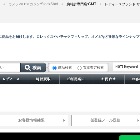
StockShot
GMT
カメラWEBマガジン:
腕時計専門店:
レディースブランド サ
全に商品をお届けします。ロレックスやパテックフィリップ、オメガなど多彩なラインナップ
商品検索
買取査定検索
サブマリーナー
202502_bestsel
202503_bigsiz
202504_excelle
202508_divers
お客様情報確認
仮登録メール送信
202509_rolex
202511_dressw
202512_bestbr