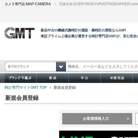
MAP CAMERA
EVERYBODYxPHOTOGRAPHER.com
カメラ専門店:
写真共有:
新品中古の機械式腕時計の通販・腕時計の買取ならGMT
東証プライム上場企業が運営する時計専門店GMTが、安心安
全てのブランド
時計専門サイトGMT TOP
新規会員登録
新規会員登録
お客様情報入力