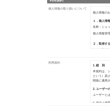
個人情報の取り扱いについて
個人情報の
１．個人情
名称：シュ
個人情報管
２．取得す
（１）取得
【シュッピ
・必須登録
利用規約
1. 総 則
・任意登録
本規約は、シ
【当社サー
という）及
・お支払い
関係に適用
・法律上の
情報
2. ユーザー
・EVERY
ユーザーと
撮影機材や
・当社サー
3. 規約の範
・当社ウェ
1) 本規約