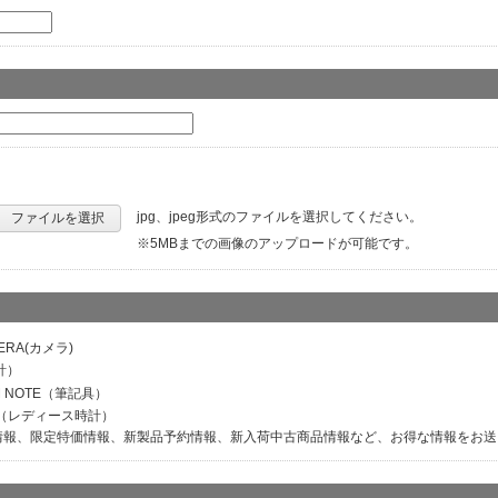
mother2022
kessansale202
diversandyacht
primeomega
christmas2022
h_kessansale2
winterfairday5
jpg、jpeg形式のファイルを選択してください。
firstmechanica
ファイルを選択
※5MBまでの画像のアップロードが可能です。
firstmechanica
chronograph20
goldwatch2023
winterfairday16
ERA(カメラ)
winterfairday19
計）
winterfairday21
M NOTE（筆記具）
winterfairday23
ER（レディース時計）
情報、限定特価情報、新製品予約情報、新入荷中古商品情報など、お得な情報をお送
winterfairday25
winterfairday27
winterfair2023t