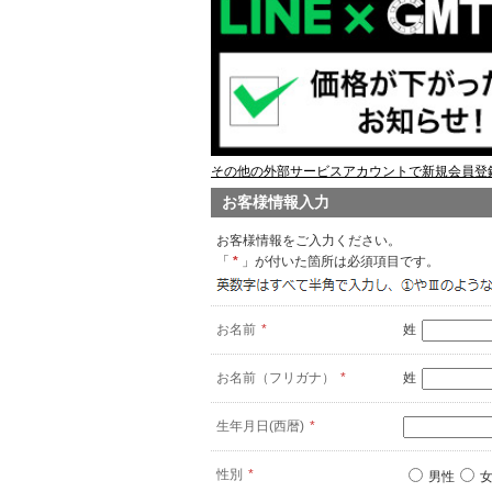
その他の外部サービスアカウントで新規会員登録
お客様情報入力
お客様情報をご入力ください。
「
*
」が付いた箇所は必須項目です。
お名前
*
姓
お名前（フリガナ）
*
姓
生年月日(西暦)
*
性別
*
男性