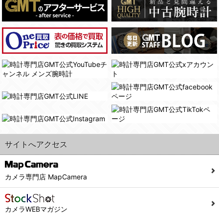
(4)国の機関若しくは地方公共団体又はその委託を受けた者が法令の定める事務を遂行することに対して協力する必要がある場合であって、本人の同意を得ることにより当該事務の遂行に支障を及ぼすおそれがあるとき。
(3) ユーザーが個人情報の開示について同意している場合。
(5)業務を円滑に進めるために、外部業者に個人データの一部又は全部の処理を委託する場合（ただし、委託する場合は委託した個人データの安全管理が図られるように、委託先に対する必要かつ適切な監督を行ないます）。
(4) 法令により開示が求められた場合。
(5) 弊社で取り扱う商品またはサービスに関する案内や情報提供（郵便、電子メール等によるダイレクトメールなど）を行なう場合。
４．ご提供の任意性
(6) 弊社が利用目的を示してユーザーから取得した情報を、その利用目的の範囲内で利用する場合。
当社への個人情報の提供はお客様の任意ですが、必要な個人情報をご提供いただけない場合、当社のサービス等が利用できない場合がありますのでご了承下さい。
6. 情報の提供
５．ご本人が容易に知覚できない方法による個人情報の取得
1)弊社は、各ユーザーに対し、当該ユーザーの購入商品の情報、及び弊社の特価商品の情報等、ユーザーに有益かつ便利な情報を提供するものとし、ユーザーはこれに同意するものとします。
当社ホームページでは、利用者が当社ホームページに再訪問される際、より便利に当社ホームページを閲覧・利用していただくためにクッキーを使用する場合があります。
2)メールマガジンについて
また利用者の統計的分析のため、または掲載された広告にクッキーを使用する場合があります。
ユーザーは、本サイトのメールマガジンの購読に際し、ユーザー本人の責任においてメールマガジン購読の登録をするものとします。
６．個人情報に関するお問合せ対応
フォームにて入力されたメールアドレスに、本サイトのお知らせをメールにてお送りさせていただきます。
サイトへアクセス
本サイトからのメールの受け取りを希望されない場合は、下記リンクから設定の変更を行ってください。
(1)当社は、当社の保有する個人データに関し、ご本人から利用目的の通知，開示，内容の訂正，追加又は削除，利用の停止，消去及び第三者への提供の停止の請求などがあれば、ご本人の確認をさせていただいた上で、速やかに対応します。また当社の個人情報の取り扱いに関するご質問、ご相談にも対応いたします。尚、シュッピン会員のお客様は、当社が保有する個人データの削除を要求する権利があります。
こちら
本サイト会員のお客様は
※個人情報の開示請求には手数料として800円(税別)をご本人様にご負担いただいております。
※設定変更前にログインする必要があります。
(2)当社の個人情報に関するお問合せは、以下の窓口で承ります。お問合せの内容により必要な書類提出や質問へのご回答をお願いすることがあります。
カメラ専門店 MapCamera
こちら
メールマガジン会員のお客様は
シュッピン株式会社 個人情報相談窓口
Mail：privacy@syuppin.com (受付)
カメラWEBマガジン
7. ユーザーの義務