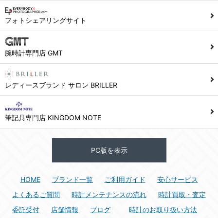
1) ユーザーは本サイト及び本サービスの利用に当たり、以下の行為を行なってはならないものとします。
フォトシェアリングサイト
(1) 他のユーザー、第三者もしくは弊社の著作権又はその他の権利を侵害する行為、及び侵害する恐れのある行為。
(2) 他のユーザー、第三者もしくは弊社の財産またはプライバシーを侵害する行為、及び侵害する恐れのある行為。
腕時計専門店 GMT
(3) 上記の他、他のユーザー、第三者もしくは弊社に不利益又は損害を与える行為、および与える恐れのある行為。
(4) 他のユーザー、第三者、もしくは弊社を誹謗中傷する行為。
(5) 公序良俗に反する行為、またはそのおそれのある行為、もしくは公序良俗に反する情報を他のユーザーまたは第三者に提供する行為。
レディースブランド サロン BRILLER
(6) 犯罪的行為、または犯罪的行為に結びつく行為、もしくはその恐れのある行為。
(7) 弊社の承認なく本サイト及び本サービスを通じて、または本サイト及び本サービスに関連して営利を目的とした行為、またはその準備を目的とした行為。
筆記具専門店 KINGDOM NOTE
(8) 本サイト及び本サービスの運営を妨げるような行為、誹謗するような行為。
(9) 弊社の企業活動の運営を妨げるような行為、誹謗するような行為。
PC版を表示
(10) ユーザーID、パスワード、メールアドレス及びこれに伴う個人情報を登録する際、偽造や虚偽の登録をする行為、または登録した内容を不正に使用する行為。
(11) コンピュータウィルス等の有害なプログラム及びデータを本サイト及び本サービスを通じて、または本サイト及び本サービスに関連して使用もしくは提供する行為。
HOME
ブランド一覧
ご利用ガイド
安心サービス
(12) その他、法令に違反または違反する恐れのある行為。
(13) その他、弊社が不適切と判断する行為。
よくあるご質問
時計メンテナンスの流れ
時計買取・査定
委託受付
店舗情報
ブログ
時計のお取り扱い方法
2) ユーザーは、本サイト及び本サービスの利用により、弊社または第三者が損害を被ったときは、かかる損害を賠償するものとします。