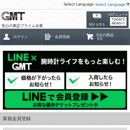
Select Language
Select Language
▼
HOTニュース
TODAY'S
NEWS+1
時計を売る
安心の東証プライム企業
0点の商品
ログイン
会員登録
￥0
新規会員登録