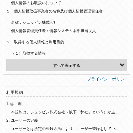
個人情報のお取扱いについて
１．個人情報取扱事業者の名称及び個人情報管理責任者
名称：シュッピン株式会社
個人情報管理責任者：情報システム本部担当役員
２．取得する個人情報と利用目的
（１）取得する情報
【シュッピン会員共通でご登録いただく情報】
・必須登録：氏名、生年月日、性別、住所、電話番号、メールアドレス、パスワード
プライバシーポリシー
・任意登録：ニックネーム、プロフィール画像、希望するメールマガジンの種類
利用規約
【当社サービスをご利用時に当社が取得またはご提供いただく情報】
1. 総 則
・お支払いやお振込みに関わる情報（クレジットカード・銀行口座・電子マネー等の決済時にご提供いただいた情報）
・法律上の要請等により、本人確認を行うための本人確認書類（運転免許証、健康保険証、住民票の写し等）、および当該書類に含まれる情報
本規約は、シュッピン株式会社（以下「弊社」という）が主催・運営するインターネット上のWebサイト『mapcamera.com』（以下「本サイト」という）及び本サイトを通じて提供されるサービス（以下「本サービス」といいます）をご利用いただく際の、ユーザーと弊社間の一切の関係に適用されます。
2. ユーザーの定義
・EVERYBODY×PHOTOGRAPHER.comのご利用に伴いご登録いただいた、広範囲設定をご希望される住所※、投稿時にご提供いただいた撮影機材や機材の設定等に関する情報、および画像データとその画像データに含まれる情報
・当社サービスのご利用履歴
ユーザーとは所定の登録方法により、ユーザー登録をしていただいた方をいいます。