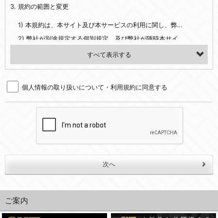
3. 規約の範囲と変更
・当社ウェブサイト・サービス内のクッキー情報
1) 本規約は、本サイト及び本サービスの利用に関し、弊社及び全てのユーザーに適用されます。>
【外部サービスアカウントを利用される場合】
2) 弊社が別途規定する個別規定、及び弊社が随時本サイト内に掲示またはユーザーに対し通知する追加規定は、本規約の一部を構成します。本規約と個別規定及び追加規定が異なる場合は、個別規定及び追加規定が優先するものとします。
会員登録時にソーシャルネットワーキングサービス等の外部サービスとの連携を許可した場合には、その許可の際にご同意いただいた内容に基づき、当該外部サービスでユーザーが利用するIDおよび当該外部サービスのプライバシー設定によりお客様が当社に開示を認めた情報について取得いたします
3) 弊社はユーザーの承諾を得ることなく、本規約を変更できるものとし、ユーザーはこれを承諾するものとします。弊社が本規約を変更した場合は、本サイト内に掲示またはユーザーに対し通知するものとし、その後にユーザーが本サイト又は本サービスを利用された場合には、変更後の本規約を承諾したものとみなされます。
（２）利用目的
4. ユーザーの登録内容について
・当社物品販売、古物買取事業および個人・法人の売買仲介業に伴うご案内、契約、申し込み処理、請求収納、商品・サービスの提供、品質管理、アフターサービスの提供、加工サービスの提供、ポイント管理、商品・サービスの改善のため
個人情報の取り扱いについて・利用規約に同意する
1) ユーザーは、本サイトの利用に際し、ユーザー本人のユーザーID、パスワード、メールアドレス及び弊社が指定する個人情報などを、ユーザー自身の責任において登録するものとします。ユーザーは登録したこれらの情報を、責任を持って厳重に管理し、第三者に譲渡、貸与等を行なわないものとします。ユーザーのユーザーID及びパスワードを利用して行われた行為は、ユーザー自身の行為とみなされるものとします。
・メールマガジンの配信、および当社が提供する商品・サービスについてのアンケート実施のため
2) ユーザーが本サイト内で第三者のユーザーID、パスワード、メールアドレス及びこれに伴う個人情報を知り得た場合には、速やかに弊社に届け出るものとします。
・EVERYBODY×PHOTOGRAPHER.comのフォトシェアリングサービス運営のため
3) 弊社は一年以上に亘って使用がないユーザーIDとこれに伴う個人情報を抹消することができるものとします。
・上記の他、会員の利便性を図ることを目的とした総合的なサービスを提供するため
4) ユーザーID、パスワード、メールアドレス及びこれに伴う個人情報の管理不十分、使用上の過誤、第三者の使用などによる損害の責任は、ユーザーが負うものとし、弊社は一切責任を負いません。
３．個人情報の第三者提供と委託
5. 登録事項
当社は、以下のいずれかの場合を除いて、個人データを同意いただいた範囲を超えて利用したり第三者に提供したりいたしません。
1) ユーザーは、メールアドレスその他の登録事項に変更が生じた場合、直ちに弊社所定の変更手続きを行なうものとします。
2) 弊社はユーザーの入会申込により知り得た情報、またはユーザーが本サイト及び本サービスを利用する過程において、弊社が知り得た情報に関し、以下の項目に該当する場合に利用することができるものとします。
(1)ご本人の同意がある場合。なお第三者に提供する場合には原則として、機密保持、再提供の禁止、お客様からのお申し出により利用を停止することを契約の条件といたします。
(2)法令等により開示を求められた場合。
(1) 統計した情報のみを開示し、ユーザーの個人情報を表示しない場合。
ご案内
(3)ご本人または公衆の生命、身体又は財産の保護のために必要がある場合であって、本人の同意を得ることが困難であるとき。
(2) ユーザーから寄せられた情報を、ユーザーの個人情報を表示せずに開示する場合。