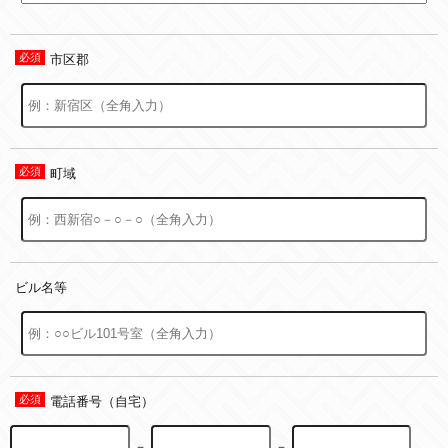
市区郡
町域
ビル名等
電話番号（自宅）
－
－