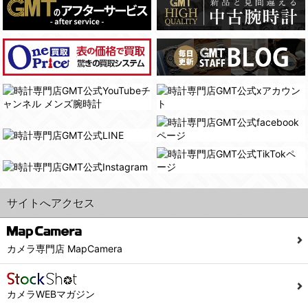
(4)国の機関若しくは地方公共団体又はその委託を受けた者が法令の定める事務を遂行することに対して協力する必要がある場合であって、本人の同意を得ることにより当該事務の遂行に支障を及ぼすおそれがあるとき。
(3) ユーザーが個人情報の開示について同意している場合。
(5)業務を円滑に進めるために、外部業者に個人データの一部又は全部の処理を委託する場合（ただし、委託する場合は委託した個人データの安全管理が図られるように、委託先に対する必要かつ適切な監督を行ないます）。
(4) 法令により開示が求められた場合。
(5) 弊社で取り扱う商品またはサービスに関する案内や情報提供（郵便、電子メール等によるダイレクトメールなど）を行なう場合。
４．ご提供の任意性
(6) 弊社が利用目的を示してユーザーから取得した情報を、その利用目的の範囲内で利用する場合。
当社への個人情報の提供はお客様の任意ですが、必要な個人情報をご提供いただけない場合、当社のサービス等が利用できない場合がありますのでご了承下さい。
6. 情報の提供
５．ご本人が容易に知覚できない方法による個人情報の取得
1)弊社は、各ユーザーに対し、当該ユーザーの購入商品の情報、及び弊社の特価商品の情報等、ユーザーに有益かつ便利な情報を提供するものとし、ユーザーはこれに同意するものとします。
当社ホームページでは、利用者が当社ホームページに再訪問される際、より便利に当社ホームページを閲覧・利用していただくためにクッキーを使用する場合があります。
2)メールマガジンについて
また利用者の統計的分析のため、または掲載された広告にクッキーを使用する場合があります。
ユーザーは、本サイトのメールマガジンの購読に際し、ユーザー本人の責任においてメールマガジン購読の登録をするものとします。
６．個人情報に関するお問合せ対応
フォームにて入力されたメールアドレスに、本サイトのお知らせをメールにてお送りさせていただきます。
サイトへアクセス
本サイトからのメールの受け取りを希望されない場合は、下記リンクから設定の変更を行ってください。
(1)当社は、当社の保有する個人データに関し、ご本人から利用目的の通知，開示，内容の訂正，追加又は削除，利用の停止，消去及び第三者への提供の停止の請求などがあれば、ご本人の確認をさせていただいた上で、速やかに対応します。また当社の個人情報の取り扱いに関するご質問、ご相談にも対応いたします。尚、シュッピン会員のお客様は、当社が保有する個人データの削除を要求する権利があります。
こちら
本サイト会員のお客様は
※個人情報の開示請求には手数料として800円(税別)をご本人様にご負担いただいております。
※設定変更前にログインする必要があります。
(2)当社の個人情報に関するお問合せは、以下の窓口で承ります。お問合せの内容により必要な書類提出や質問へのご回答をお願いすることがあります。
カメラ専門店 MapCamera
こちら
メールマガジン会員のお客様は
シュッピン株式会社 個人情報相談窓口
Mail：privacy@syuppin.com (受付)
カメラWEBマガジン
7. ユーザーの義務