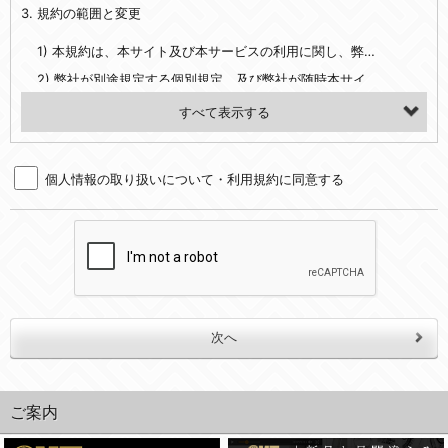
3. 規約の範囲と変更
・当社ウェブサイト・サービス内のクッキー情報
1) 本規約は、本サイト及び本サービスの利用に関し、弊社及び全てのユーザーに適用されます。>
【外部サービスアカウントを利用される場合】
2) 弊社が別途規定する個別規定、及び弊社が随時本サイト内に掲示またはユーザーに対し通知する追加規定は、本規約の一部を構成します。本規約と個別規定及び追加規定が異なる場合は、個別規定及び追加規定が優先するものとします。
会員登録時にソーシャルネットワーキングサービス等の外部サービスとの連携を許可した場合には、その許可の際にご同意いただいた内容に基づき、当該外部サービスでユーザーが利用するIDおよび当該外部サービスのプライバシー設定によりお客様が当社に開示を認めた情報について取得いたします
3) 弊社はユーザーの承諾を得ることなく、本規約を変更できるものとし、ユーザーはこれを承諾するものとします。弊社が本規約を変更した場合は、本サイト内に掲示またはユーザーに対し通知するものとし、その後にユーザーが本サイト又は本サービスを利用された場合には、変更後の本規約を承諾したものとみなされます。
（２）利用目的
4. ユーザーの登録内容について
・当社物品販売、古物買取事業および個人・法人の売買仲介業に伴うご案内、契約、申し込み処理、請求収納、商品・サービスの提供、品質管理、アフターサービスの提供、加工サービスの提供、ポイント管理、商品・サービスの改善のため
個人情報の取り扱いについて・利用規約に同意する
1) ユーザーは、本サイトの利用に際し、ユーザー本人のユーザーID、パスワード、メールアドレス及び弊社が指定する個人情報などを、ユーザー自身の責任において登録するものとします。ユーザーは登録したこれらの情報を、責任を持って厳重に管理し、第三者に譲渡、貸与等を行なわないものとします。ユーザーのユーザーID及びパスワードを利用して行われた行為は、ユーザー自身の行為とみなされるものとします。
・メールマガジンの配信、および当社が提供する商品・サービスについてのアンケート実施のため
2) ユーザーが本サイト内で第三者のユーザーID、パスワード、メールアドレス及びこれに伴う個人情報を知り得た場合には、速やかに弊社に届け出るものとします。
・EVERYBODY×PHOTOGRAPHER.comのフォトシェアリングサービス運営のため
3) 弊社は一年以上に亘って使用がないユーザーIDとこれに伴う個人情報を抹消することができるものとします。
・上記の他、会員の利便性を図ることを目的とした総合的なサービスを提供するため
4) ユーザーID、パスワード、メールアドレス及びこれに伴う個人情報の管理不十分、使用上の過誤、第三者の使用などによる損害の責任は、ユーザーが負うものとし、弊社は一切責任を負いません。
３．個人情報の第三者提供と委託
5. 登録事項
当社は、以下のいずれかの場合を除いて、個人データを同意いただいた範囲を超えて利用したり第三者に提供したりいたしません。
1) ユーザーは、メールアドレスその他の登録事項に変更が生じた場合、直ちに弊社所定の変更手続きを行なうものとします。
2) 弊社はユーザーの入会申込により知り得た情報、またはユーザーが本サイト及び本サービスを利用する過程において、弊社が知り得た情報に関し、以下の項目に該当する場合に利用することができるものとします。
(1)ご本人の同意がある場合。なお第三者に提供する場合には原則として、機密保持、再提供の禁止、お客様からのお申し出により利用を停止することを契約の条件といたします。
(2)法令等により開示を求められた場合。
(1) 統計した情報のみを開示し、ユーザーの個人情報を表示しない場合。
ご案内
(3)ご本人または公衆の生命、身体又は財産の保護のために必要がある場合であって、本人の同意を得ることが困難であるとき。
(2) ユーザーから寄せられた情報を、ユーザーの個人情報を表示せずに開示する場合。