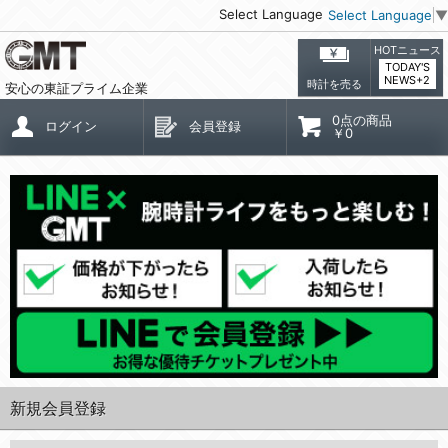
Select Language
Select Language
▼
HOTニュース
TODAY'S
NEWS+2
時計を売る
安心の東証プライム企業
0点の商品
ログイン
会員登録
￥0
新規会員登録