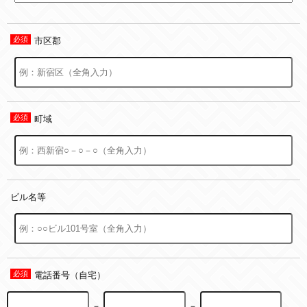
市区郡
町域
ビル名等
電話番号（自宅）
－
－