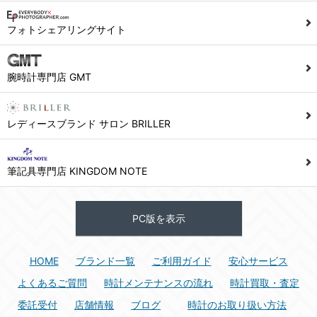
1) ユーザーは本サイト及び本サービスの利用に当たり、以下の行為を行なってはならないものとします。
フォトシェアリングサイト
(1) 他のユーザー、第三者もしくは弊社の著作権又はその他の権利を侵害する行為、及び侵害する恐れのある行為。
(2) 他のユーザー、第三者もしくは弊社の財産またはプライバシーを侵害する行為、及び侵害する恐れのある行為。
腕時計専門店 GMT
(3) 上記の他、他のユーザー、第三者もしくは弊社に不利益又は損害を与える行為、および与える恐れのある行為。
(4) 他のユーザー、第三者、もしくは弊社を誹謗中傷する行為。
(5) 公序良俗に反する行為、またはそのおそれのある行為、もしくは公序良俗に反する情報を他のユーザーまたは第三者に提供する行為。
レディースブランド サロン BRILLER
(6) 犯罪的行為、または犯罪的行為に結びつく行為、もしくはその恐れのある行為。
(7) 弊社の承認なく本サイト及び本サービスを通じて、または本サイト及び本サービスに関連して営利を目的とした行為、またはその準備を目的とした行為。
筆記具専門店 KINGDOM NOTE
(8) 本サイト及び本サービスの運営を妨げるような行為、誹謗するような行為。
(9) 弊社の企業活動の運営を妨げるような行為、誹謗するような行為。
PC版を表示
(10) ユーザーID、パスワード、メールアドレス及びこれに伴う個人情報を登録する際、偽造や虚偽の登録をする行為、または登録した内容を不正に使用する行為。
(11) コンピュータウィルス等の有害なプログラム及びデータを本サイト及び本サービスを通じて、または本サイト及び本サービスに関連して使用もしくは提供する行為。
HOME
ブランド一覧
ご利用ガイド
安心サービス
(12) その他、法令に違反または違反する恐れのある行為。
(13) その他、弊社が不適切と判断する行為。
よくあるご質問
時計メンテナンスの流れ
時計買取・査定
委託受付
店舗情報
ブログ
時計のお取り扱い方法
2) ユーザーは、本サイト及び本サービスの利用により、弊社または第三者が損害を被ったときは、かかる損害を賠償するものとします。