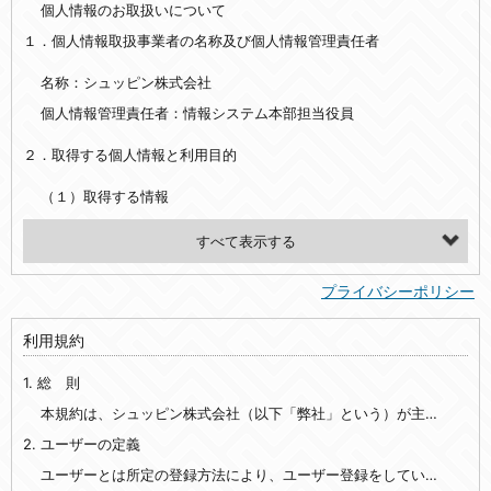
個人情報のお取扱いについて
１．個人情報取扱事業者の名称及び個人情報管理責任者
名称：シュッピン株式会社
個人情報管理責任者：情報システム本部担当役員
２．取得する個人情報と利用目的
（１）取得する情報
【シュッピン会員共通でご登録いただく情報】
・必須登録：氏名、生年月日、性別、住所、電話番号、メールアドレス、パスワード
プライバシーポリシー
・任意登録：ニックネーム、プロフィール画像、希望するメールマガジンの種類
利用規約
【当社サービスをご利用時に当社が取得またはご提供いただく情報】
1. 総 則
・お支払いやお振込みに関わる情報（クレジットカード・銀行口座・電子マネー等の決済時にご提供いただいた情報）
・法律上の要請等により、本人確認を行うための本人確認書類（運転免許証、健康保険証、住民票の写し等）、および当該書類に含まれる情報
本規約は、シュッピン株式会社（以下「弊社」という）が主催・運営するインターネット上のWebサイト『mapcamera.com』（以下「本サイト」という）及び本サイトを通じて提供されるサービス（以下「本サービス」といいます）をご利用いただく際の、ユーザーと弊社間の一切の関係に適用されます。
2. ユーザーの定義
・EVERYBODY×PHOTOGRAPHER.comのご利用に伴いご登録いただいた、広範囲設定をご希望される住所※、投稿時にご提供いただいた撮影機材や機材の設定等に関する情報、および画像データとその画像データに含まれる情報
・当社サービスのご利用履歴
ユーザーとは所定の登録方法により、ユーザー登録をしていただいた方をいいます。