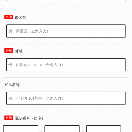
市区郡
町域
ビル名等
電話番号（自宅）
－
－