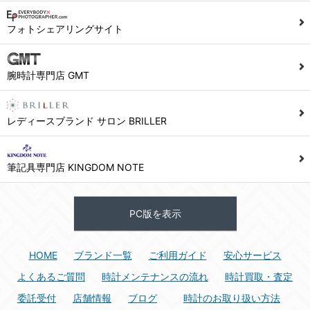
1) ユーザーは本サイト及び本サービスの利用に当たり、以下の行為を行なってはならないものとします。
フォトシェアリングサイト
(1) 他のユーザー、第三者もしくは弊社の著作権又はその他の権利を侵害する行為、及び侵害する恐れのある行為。
(2) 他のユーザー、第三者もしくは弊社の財産またはプライバシーを侵害する行為、及び侵害する恐れのある行為。
腕時計専門店 GMT
(3) 上記の他、他のユーザー、第三者もしくは弊社に不利益又は損害を与える行為、および与える恐れのある行為。
(4) 他のユーザー、第三者、もしくは弊社を誹謗中傷する行為。
(5) 公序良俗に反する行為、またはそのおそれのある行為、もしくは公序良俗に反する情報を他のユーザーまたは第三者に提供する行為。
レディースブランド サロン BRILLER
(6) 犯罪的行為、または犯罪的行為に結びつく行為、もしくはその恐れのある行為。
(7) 弊社の承認なく本サイト及び本サービスを通じて、または本サイト及び本サービスに関連して営利を目的とした行為、またはその準備を目的とした行為。
筆記具専門店 KINGDOM NOTE
(8) 本サイト及び本サービスの運営を妨げるような行為、誹謗するような行為。
(9) 弊社の企業活動の運営を妨げるような行為、誹謗するような行為。
PC版を表示
(10) ユーザーID、パスワード、メールアドレス及びこれに伴う個人情報を登録する際、偽造や虚偽の登録をする行為、または登録した内容を不正に使用する行為。
(11) コンピュータウィルス等の有害なプログラム及びデータを本サイト及び本サービスを通じて、または本サイト及び本サービスに関連して使用もしくは提供する行為。
HOME
ブランド一覧
ご利用ガイド
安心サービス
(12) その他、法令に違反または違反する恐れのある行為。
(13) その他、弊社が不適切と判断する行為。
よくあるご質問
時計メンテナンスの流れ
時計買取・査定
委託受付
店舗情報
ブログ
時計のお取り扱い方法
2) ユーザーは、本サイト及び本サービスの利用により、弊社または第三者が損害を被ったときは、かかる損害を賠償するものとします。