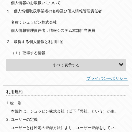
個人情報のお取扱いについて
１．個人情報取扱事業者の名称及び個人情報管理責任者
名称：シュッピン株式会社
個人情報管理責任者：情報システム本部担当役員
２．取得する個人情報と利用目的
（１）取得する情報
【シュッピン会員共通でご登録いただく情報】
・必須登録：氏名、生年月日、性別、住所、電話番号、メールアドレス、パスワード
プライバシーポリシー
・任意登録：ニックネーム、プロフィール画像、希望するメールマガジンの種類
利用規約
【当社サービスをご利用時に当社が取得またはご提供いただく情報】
1. 総 則
・お支払いやお振込みに関わる情報（クレジットカード・銀行口座・電子マネー等の決済時にご提供いただいた情報）
・法律上の要請等により、本人確認を行うための本人確認書類（運転免許証、健康保険証、住民票の写し等）、および当該書類に含まれる情報
本規約は、シュッピン株式会社（以下「弊社」という）が主催・運営するインターネット上のWebサイト『mapcamera.com』（以下「本サイト」という）及び本サイトを通じて提供されるサービス（以下「本サービス」といいます）をご利用いただく際の、ユーザーと弊社間の一切の関係に適用されます。
2. ユーザーの定義
・EVERYBODY×PHOTOGRAPHER.comのご利用に伴いご登録いただいた、広範囲設定をご希望される住所※、投稿時にご提供いただいた撮影機材や機材の設定等に関する情報、および画像データとその画像データに含まれる情報
・当社サービスのご利用履歴
ユーザーとは所定の登録方法により、ユーザー登録をしていただいた方をいいます。