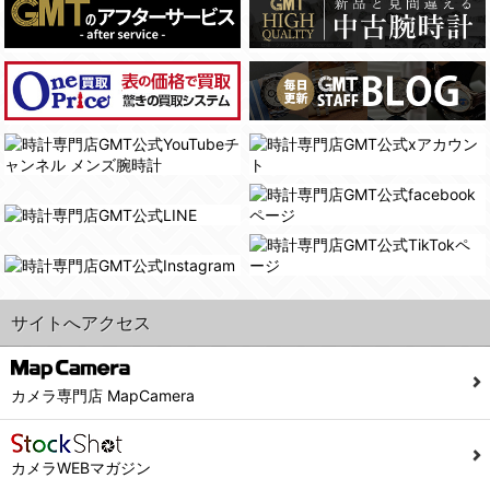
(4)国の機関若しくは地方公共団体又はその委託を受けた者が法令の定める事務を遂行することに対して協力する必要がある場合であって、本人の同意を得ることにより当該事務の遂行に支障を及ぼすおそれがあるとき。
(3) ユーザーが個人情報の開示について同意している場合。
(5)業務を円滑に進めるために、外部業者に個人データの一部又は全部の処理を委託する場合（ただし、委託する場合は委託した個人データの安全管理が図られるように、委託先に対する必要かつ適切な監督を行ないます）。
(4) 法令により開示が求められた場合。
(5) 弊社で取り扱う商品またはサービスに関する案内や情報提供（郵便、電子メール等によるダイレクトメールなど）を行なう場合。
４．ご提供の任意性
(6) 弊社が利用目的を示してユーザーから取得した情報を、その利用目的の範囲内で利用する場合。
当社への個人情報の提供はお客様の任意ですが、必要な個人情報をご提供いただけない場合、当社のサービス等が利用できない場合がありますのでご了承下さい。
6. 情報の提供
５．ご本人が容易に知覚できない方法による個人情報の取得
1)弊社は、各ユーザーに対し、当該ユーザーの購入商品の情報、及び弊社の特価商品の情報等、ユーザーに有益かつ便利な情報を提供するものとし、ユーザーはこれに同意するものとします。
当社ホームページでは、利用者が当社ホームページに再訪問される際、より便利に当社ホームページを閲覧・利用していただくためにクッキーを使用する場合があります。
2)メールマガジンについて
また利用者の統計的分析のため、または掲載された広告にクッキーを使用する場合があります。
ユーザーは、本サイトのメールマガジンの購読に際し、ユーザー本人の責任においてメールマガジン購読の登録をするものとします。
６．個人情報に関するお問合せ対応
フォームにて入力されたメールアドレスに、本サイトのお知らせをメールにてお送りさせていただきます。
サイトへアクセス
本サイトからのメールの受け取りを希望されない場合は、下記リンクから設定の変更を行ってください。
(1)当社は、当社の保有する個人データに関し、ご本人から利用目的の通知，開示，内容の訂正，追加又は削除，利用の停止，消去及び第三者への提供の停止の請求などがあれば、ご本人の確認をさせていただいた上で、速やかに対応します。また当社の個人情報の取り扱いに関するご質問、ご相談にも対応いたします。尚、シュッピン会員のお客様は、当社が保有する個人データの削除を要求する権利があります。
こちら
本サイト会員のお客様は
※個人情報の開示請求には手数料として800円(税別)をご本人様にご負担いただいております。
※設定変更前にログインする必要があります。
(2)当社の個人情報に関するお問合せは、以下の窓口で承ります。お問合せの内容により必要な書類提出や質問へのご回答をお願いすることがあります。
カメラ専門店 MapCamera
こちら
メールマガジン会員のお客様は
シュッピン株式会社 個人情報相談窓口
Mail：privacy@syuppin.com (受付)
カメラWEBマガジン
7. ユーザーの義務