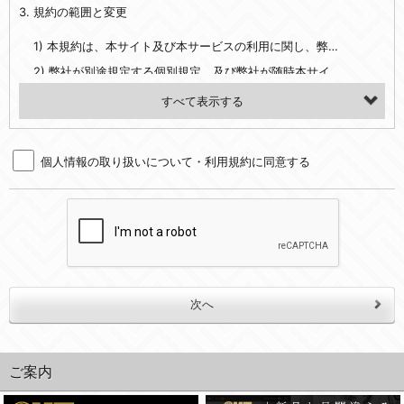
3. 規約の範囲と変更
・当社ウェブサイト・サービス内のクッキー情報
1) 本規約は、本サイト及び本サービスの利用に関し、弊社及び全てのユーザーに適用されます。>
【外部サービスアカウントを利用される場合】
2) 弊社が別途規定する個別規定、及び弊社が随時本サイト内に掲示またはユーザーに対し通知する追加規定は、本規約の一部を構成します。本規約と個別規定及び追加規定が異なる場合は、個別規定及び追加規定が優先するものとします。
会員登録時にソーシャルネットワーキングサービス等の外部サービスとの連携を許可した場合には、その許可の際にご同意いただいた内容に基づき、当該外部サービスでユーザーが利用するIDおよび当該外部サービスのプライバシー設定によりお客様が当社に開示を認めた情報について取得いたします
3) 弊社はユーザーの承諾を得ることなく、本規約を変更できるものとし、ユーザーはこれを承諾するものとします。弊社が本規約を変更した場合は、本サイト内に掲示またはユーザーに対し通知するものとし、その後にユーザーが本サイト又は本サービスを利用された場合には、変更後の本規約を承諾したものとみなされます。
（２）利用目的
4. ユーザーの登録内容について
・当社物品販売、古物買取事業および個人・法人の売買仲介業に伴うご案内、契約、申し込み処理、請求収納、商品・サービスの提供、品質管理、アフターサービスの提供、加工サービスの提供、ポイント管理、商品・サービスの改善のため
個人情報の取り扱いについて・利用規約に同意する
1) ユーザーは、本サイトの利用に際し、ユーザー本人のユーザーID、パスワード、メールアドレス及び弊社が指定する個人情報などを、ユーザー自身の責任において登録するものとします。ユーザーは登録したこれらの情報を、責任を持って厳重に管理し、第三者に譲渡、貸与等を行なわないものとします。ユーザーのユーザーID及びパスワードを利用して行われた行為は、ユーザー自身の行為とみなされるものとします。
・メールマガジンの配信、および当社が提供する商品・サービスについてのアンケート実施のため
2) ユーザーが本サイト内で第三者のユーザーID、パスワード、メールアドレス及びこれに伴う個人情報を知り得た場合には、速やかに弊社に届け出るものとします。
・EVERYBODY×PHOTOGRAPHER.comのフォトシェアリングサービス運営のため
3) 弊社は一年以上に亘って使用がないユーザーIDとこれに伴う個人情報を抹消することができるものとします。
・上記の他、会員の利便性を図ることを目的とした総合的なサービスを提供するため
4) ユーザーID、パスワード、メールアドレス及びこれに伴う個人情報の管理不十分、使用上の過誤、第三者の使用などによる損害の責任は、ユーザーが負うものとし、弊社は一切責任を負いません。
３．個人情報の第三者提供と委託
5. 登録事項
当社は、以下のいずれかの場合を除いて、個人データを同意いただいた範囲を超えて利用したり第三者に提供したりいたしません。
1) ユーザーは、メールアドレスその他の登録事項に変更が生じた場合、直ちに弊社所定の変更手続きを行なうものとします。
2) 弊社はユーザーの入会申込により知り得た情報、またはユーザーが本サイト及び本サービスを利用する過程において、弊社が知り得た情報に関し、以下の項目に該当する場合に利用することができるものとします。
(1)ご本人の同意がある場合。なお第三者に提供する場合には原則として、機密保持、再提供の禁止、お客様からのお申し出により利用を停止することを契約の条件といたします。
(2)法令等により開示を求められた場合。
(1) 統計した情報のみを開示し、ユーザーの個人情報を表示しない場合。
ご案内
(3)ご本人または公衆の生命、身体又は財産の保護のために必要がある場合であって、本人の同意を得ることが困難であるとき。
(2) ユーザーから寄せられた情報を、ユーザーの個人情報を表示せずに開示する場合。