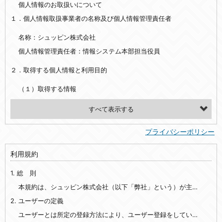
個人情報のお取扱いについて
１．個人情報取扱事業者の名称及び個人情報管理責任者
名称：シュッピン株式会社
個人情報管理責任者：情報システム本部担当役員
２．取得する個人情報と利用目的
（１）取得する情報
【シュッピン会員共通でご登録いただく情報】
・必須登録：氏名、生年月日、性別、住所、電話番号、メールアドレス、パスワード
プライバシーポリシー
・任意登録：ニックネーム、プロフィール画像、希望するメールマガジンの種類
利用規約
【当社サービスをご利用時に当社が取得またはご提供いただく情報】
1. 総 則
・お支払いやお振込みに関わる情報（クレジットカード・銀行口座・電子マネー等の決済時にご提供いただいた情報）
・法律上の要請等により、本人確認を行うための本人確認書類（運転免許証、健康保険証、住民票の写し等）、および当該書類に含まれる情報
本規約は、シュッピン株式会社（以下「弊社」という）が主催・運営するインターネット上のWebサイト『mapcamera.com』（以下「本サイト」という）及び本サイトを通じて提供されるサービス（以下「本サービス」といいます）をご利用いただく際の、ユーザーと弊社間の一切の関係に適用されます。
2. ユーザーの定義
・EVERYBODY×PHOTOGRAPHER.comのご利用に伴いご登録いただいた、広範囲設定をご希望される住所※、投稿時にご提供いただいた撮影機材や機材の設定等に関する情報、および画像データとその画像データに含まれる情報
・当社サービスのご利用履歴
ユーザーとは所定の登録方法により、ユーザー登録をしていただいた方をいいます。