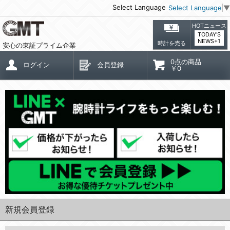
Select Language
Select Language
▼
HOTニュース
TODAY'S
NEWS+1
時計を売る
安心の東証プライム企業
0点の商品
ログイン
会員登録
￥0
新規会員登録