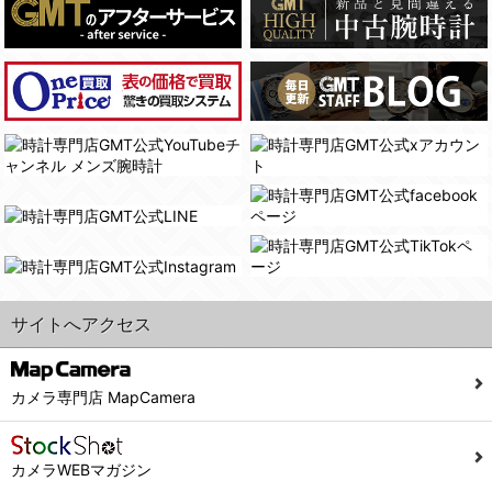
(4)国の機関若しくは地方公共団体又はその委託を受けた者が法令の定める事務を遂行することに対して協力する必要がある場合であって、本人の同意を得ることにより当該事務の遂行に支障を及ぼすおそれがあるとき。
(3) ユーザーが個人情報の開示について同意している場合。
(5)業務を円滑に進めるために、外部業者に個人データの一部又は全部の処理を委託する場合（ただし、委託する場合は委託した個人データの安全管理が図られるように、委託先に対する必要かつ適切な監督を行ないます）。
(4) 法令により開示が求められた場合。
(5) 弊社で取り扱う商品またはサービスに関する案内や情報提供（郵便、電子メール等によるダイレクトメールなど）を行なう場合。
４．ご提供の任意性
(6) 弊社が利用目的を示してユーザーから取得した情報を、その利用目的の範囲内で利用する場合。
当社への個人情報の提供はお客様の任意ですが、必要な個人情報をご提供いただけない場合、当社のサービス等が利用できない場合がありますのでご了承下さい。
6. 情報の提供
５．ご本人が容易に知覚できない方法による個人情報の取得
1)弊社は、各ユーザーに対し、当該ユーザーの購入商品の情報、及び弊社の特価商品の情報等、ユーザーに有益かつ便利な情報を提供するものとし、ユーザーはこれに同意するものとします。
当社ホームページでは、利用者が当社ホームページに再訪問される際、より便利に当社ホームページを閲覧・利用していただくためにクッキーを使用する場合があります。
2)メールマガジンについて
また利用者の統計的分析のため、または掲載された広告にクッキーを使用する場合があります。
ユーザーは、本サイトのメールマガジンの購読に際し、ユーザー本人の責任においてメールマガジン購読の登録をするものとします。
６．個人情報に関するお問合せ対応
フォームにて入力されたメールアドレスに、本サイトのお知らせをメールにてお送りさせていただきます。
サイトへアクセス
本サイトからのメールの受け取りを希望されない場合は、下記リンクから設定の変更を行ってください。
(1)当社は、当社の保有する個人データに関し、ご本人から利用目的の通知，開示，内容の訂正，追加又は削除，利用の停止，消去及び第三者への提供の停止の請求などがあれば、ご本人の確認をさせていただいた上で、速やかに対応します。また当社の個人情報の取り扱いに関するご質問、ご相談にも対応いたします。尚、シュッピン会員のお客様は、当社が保有する個人データの削除を要求する権利があります。
こちら
本サイト会員のお客様は
※個人情報の開示請求には手数料として800円(税別)をご本人様にご負担いただいております。
※設定変更前にログインする必要があります。
(2)当社の個人情報に関するお問合せは、以下の窓口で承ります。お問合せの内容により必要な書類提出や質問へのご回答をお願いすることがあります。
カメラ専門店 MapCamera
こちら
メールマガジン会員のお客様は
シュッピン株式会社 個人情報相談窓口
Mail：privacy@syuppin.com (受付)
カメラWEBマガジン
7. ユーザーの義務