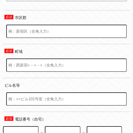
市区郡
町域
ビル名等
電話番号（自宅）
－
－