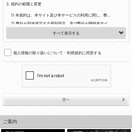
3. 規約の範囲と変更
・当社ウェブサイト・サービス内のクッキー情報
1) 本規約は、本サイト及び本サービスの利用に関し、弊社及び全てのユーザーに適用されます。>
【外部サービスアカウントを利用される場合】
2) 弊社が別途規定する個別規定、及び弊社が随時本サイト内に掲示またはユーザーに対し通知する追加規定は、本規約の一部を構成します。本規約と個別規定及び追加規定が異なる場合は、個別規定及び追加規定が優先するものとします。
会員登録時にソーシャルネットワーキングサービス等の外部サービスとの連携を許可した場合には、その許可の際にご同意いただいた内容に基づき、当該外部サービスでユーザーが利用するIDおよび当該外部サービスのプライバシー設定によりお客様が当社に開示を認めた情報について取得いたします
3) 弊社はユーザーの承諾を得ることなく、本規約を変更できるものとし、ユーザーはこれを承諾するものとします。弊社が本規約を変更した場合は、本サイト内に掲示またはユーザーに対し通知するものとし、その後にユーザーが本サイト又は本サービスを利用された場合には、変更後の本規約を承諾したものとみなされます。
（２）利用目的
4. ユーザーの登録内容について
・当社物品販売、古物買取事業および個人・法人の売買仲介業に伴うご案内、契約、申し込み処理、請求収納、商品・サービスの提供、品質管理、アフターサービスの提供、加工サービスの提供、ポイント管理、商品・サービスの改善のため
個人情報の取り扱いについて・利用規約に同意する
1) ユーザーは、本サイトの利用に際し、ユーザー本人のユーザーID、パスワード、メールアドレス及び弊社が指定する個人情報などを、ユーザー自身の責任において登録するものとします。ユーザーは登録したこれらの情報を、責任を持って厳重に管理し、第三者に譲渡、貸与等を行なわないものとします。ユーザーのユーザーID及びパスワードを利用して行われた行為は、ユーザー自身の行為とみなされるものとします。
・メールマガジンの配信、および当社が提供する商品・サービスについてのアンケート実施のため
2) ユーザーが本サイト内で第三者のユーザーID、パスワード、メールアドレス及びこれに伴う個人情報を知り得た場合には、速やかに弊社に届け出るものとします。
・EVERYBODY×PHOTOGRAPHER.comのフォトシェアリングサービス運営のため
3) 弊社は一年以上に亘って使用がないユーザーIDとこれに伴う個人情報を抹消することができるものとします。
・上記の他、会員の利便性を図ることを目的とした総合的なサービスを提供するため
4) ユーザーID、パスワード、メールアドレス及びこれに伴う個人情報の管理不十分、使用上の過誤、第三者の使用などによる損害の責任は、ユーザーが負うものとし、弊社は一切責任を負いません。
３．個人情報の第三者提供と委託
5. 登録事項
当社は、以下のいずれかの場合を除いて、個人データを同意いただいた範囲を超えて利用したり第三者に提供したりいたしません。
1) ユーザーは、メールアドレスその他の登録事項に変更が生じた場合、直ちに弊社所定の変更手続きを行なうものとします。
2) 弊社はユーザーの入会申込により知り得た情報、またはユーザーが本サイト及び本サービスを利用する過程において、弊社が知り得た情報に関し、以下の項目に該当する場合に利用することができるものとします。
(1)ご本人の同意がある場合。なお第三者に提供する場合には原則として、機密保持、再提供の禁止、お客様からのお申し出により利用を停止することを契約の条件といたします。
(2)法令等により開示を求められた場合。
(1) 統計した情報のみを開示し、ユーザーの個人情報を表示しない場合。
ご案内
(3)ご本人または公衆の生命、身体又は財産の保護のために必要がある場合であって、本人の同意を得ることが困難であるとき。
(2) ユーザーから寄せられた情報を、ユーザーの個人情報を表示せずに開示する場合。