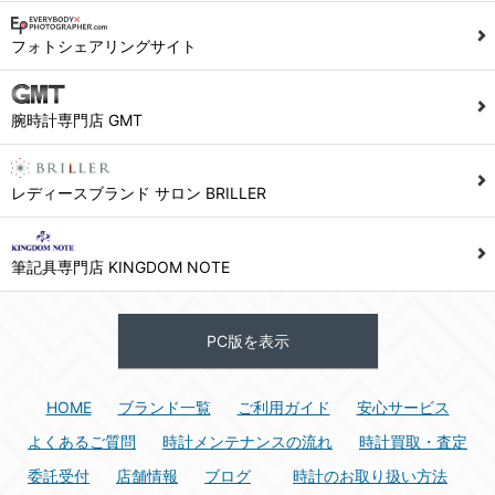
1) ユーザーは本サイト及び本サービスの利用に当たり、以下の行為を行なってはならないものとします。
フォトシェアリングサイト
(1) 他のユーザー、第三者もしくは弊社の著作権又はその他の権利を侵害する行為、及び侵害する恐れのある行為。
(2) 他のユーザー、第三者もしくは弊社の財産またはプライバシーを侵害する行為、及び侵害する恐れのある行為。
腕時計専門店 GMT
(3) 上記の他、他のユーザー、第三者もしくは弊社に不利益又は損害を与える行為、および与える恐れのある行為。
(4) 他のユーザー、第三者、もしくは弊社を誹謗中傷する行為。
(5) 公序良俗に反する行為、またはそのおそれのある行為、もしくは公序良俗に反する情報を他のユーザーまたは第三者に提供する行為。
レディースブランド サロン BRILLER
(6) 犯罪的行為、または犯罪的行為に結びつく行為、もしくはその恐れのある行為。
(7) 弊社の承認なく本サイト及び本サービスを通じて、または本サイト及び本サービスに関連して営利を目的とした行為、またはその準備を目的とした行為。
筆記具専門店 KINGDOM NOTE
(8) 本サイト及び本サービスの運営を妨げるような行為、誹謗するような行為。
(9) 弊社の企業活動の運営を妨げるような行為、誹謗するような行為。
PC版を表示
(10) ユーザーID、パスワード、メールアドレス及びこれに伴う個人情報を登録する際、偽造や虚偽の登録をする行為、または登録した内容を不正に使用する行為。
(11) コンピュータウィルス等の有害なプログラム及びデータを本サイト及び本サービスを通じて、または本サイト及び本サービスに関連して使用もしくは提供する行為。
HOME
ブランド一覧
ご利用ガイド
安心サービス
(12) その他、法令に違反または違反する恐れのある行為。
(13) その他、弊社が不適切と判断する行為。
よくあるご質問
時計メンテナンスの流れ
時計買取・査定
委託受付
店舗情報
ブログ
時計のお取り扱い方法
2) ユーザーは、本サイト及び本サービスの利用により、弊社または第三者が損害を被ったときは、かかる損害を賠償するものとします。