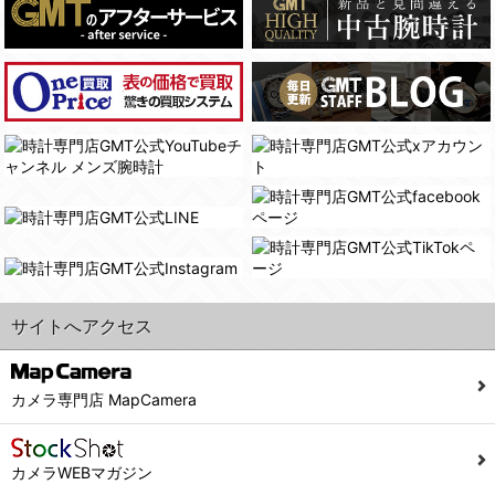
(4)国の機関若しくは地方公共団体又はその委託を受けた者が法令の定める事務を遂行することに対して協力する必要がある場合であって、本人の同意を得ることにより当該事務の遂行に支障を及ぼすおそれがあるとき。
(3) ユーザーが個人情報の開示について同意している場合。
(5)業務を円滑に進めるために、外部業者に個人データの一部又は全部の処理を委託する場合（ただし、委託する場合は委託した個人データの安全管理が図られるように、委託先に対する必要かつ適切な監督を行ないます）。
(4) 法令により開示が求められた場合。
(5) 弊社で取り扱う商品またはサービスに関する案内や情報提供（郵便、電子メール等によるダイレクトメールなど）を行なう場合。
４．ご提供の任意性
(6) 弊社が利用目的を示してユーザーから取得した情報を、その利用目的の範囲内で利用する場合。
当社への個人情報の提供はお客様の任意ですが、必要な個人情報をご提供いただけない場合、当社のサービス等が利用できない場合がありますのでご了承下さい。
6. 情報の提供
５．ご本人が容易に知覚できない方法による個人情報の取得
1)弊社は、各ユーザーに対し、当該ユーザーの購入商品の情報、及び弊社の特価商品の情報等、ユーザーに有益かつ便利な情報を提供するものとし、ユーザーはこれに同意するものとします。
当社ホームページでは、利用者が当社ホームページに再訪問される際、より便利に当社ホームページを閲覧・利用していただくためにクッキーを使用する場合があります。
2)メールマガジンについて
また利用者の統計的分析のため、または掲載された広告にクッキーを使用する場合があります。
ユーザーは、本サイトのメールマガジンの購読に際し、ユーザー本人の責任においてメールマガジン購読の登録をするものとします。
６．個人情報に関するお問合せ対応
フォームにて入力されたメールアドレスに、本サイトのお知らせをメールにてお送りさせていただきます。
サイトへアクセス
本サイトからのメールの受け取りを希望されない場合は、下記リンクから設定の変更を行ってください。
(1)当社は、当社の保有する個人データに関し、ご本人から利用目的の通知，開示，内容の訂正，追加又は削除，利用の停止，消去及び第三者への提供の停止の請求などがあれば、ご本人の確認をさせていただいた上で、速やかに対応します。また当社の個人情報の取り扱いに関するご質問、ご相談にも対応いたします。尚、シュッピン会員のお客様は、当社が保有する個人データの削除を要求する権利があります。
こちら
本サイト会員のお客様は
※個人情報の開示請求には手数料として800円(税別)をご本人様にご負担いただいております。
※設定変更前にログインする必要があります。
(2)当社の個人情報に関するお問合せは、以下の窓口で承ります。お問合せの内容により必要な書類提出や質問へのご回答をお願いすることがあります。
カメラ専門店 MapCamera
こちら
メールマガジン会員のお客様は
シュッピン株式会社 個人情報相談窓口
Mail：privacy@syuppin.com (受付)
カメラWEBマガジン
7. ユーザーの義務