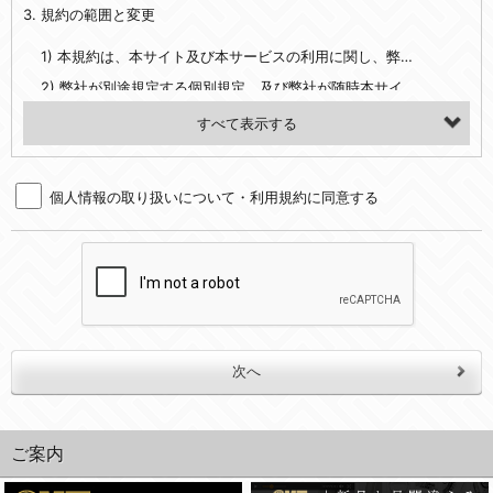
3. 規約の範囲と変更
・当社ウェブサイト・サービス内のクッキー情報
1) 本規約は、本サイト及び本サービスの利用に関し、弊社及び全てのユーザーに適用されます。>
【外部サービスアカウントを利用される場合】
2) 弊社が別途規定する個別規定、及び弊社が随時本サイト内に掲示またはユーザーに対し通知する追加規定は、本規約の一部を構成します。本規約と個別規定及び追加規定が異なる場合は、個別規定及び追加規定が優先するものとします。
会員登録時にソーシャルネットワーキングサービス等の外部サービスとの連携を許可した場合には、その許可の際にご同意いただいた内容に基づき、当該外部サービスでユーザーが利用するIDおよび当該外部サービスのプライバシー設定によりお客様が当社に開示を認めた情報について取得いたします
3) 弊社はユーザーの承諾を得ることなく、本規約を変更できるものとし、ユーザーはこれを承諾するものとします。弊社が本規約を変更した場合は、本サイト内に掲示またはユーザーに対し通知するものとし、その後にユーザーが本サイト又は本サービスを利用された場合には、変更後の本規約を承諾したものとみなされます。
（２）利用目的
4. ユーザーの登録内容について
・当社物品販売、古物買取事業および個人・法人の売買仲介業に伴うご案内、契約、申し込み処理、請求収納、商品・サービスの提供、品質管理、アフターサービスの提供、加工サービスの提供、ポイント管理、商品・サービスの改善のため
個人情報の取り扱いについて・利用規約に同意する
1) ユーザーは、本サイトの利用に際し、ユーザー本人のユーザーID、パスワード、メールアドレス及び弊社が指定する個人情報などを、ユーザー自身の責任において登録するものとします。ユーザーは登録したこれらの情報を、責任を持って厳重に管理し、第三者に譲渡、貸与等を行なわないものとします。ユーザーのユーザーID及びパスワードを利用して行われた行為は、ユーザー自身の行為とみなされるものとします。
・メールマガジンの配信、および当社が提供する商品・サービスについてのアンケート実施のため
2) ユーザーが本サイト内で第三者のユーザーID、パスワード、メールアドレス及びこれに伴う個人情報を知り得た場合には、速やかに弊社に届け出るものとします。
・EVERYBODY×PHOTOGRAPHER.comのフォトシェアリングサービス運営のため
3) 弊社は一年以上に亘って使用がないユーザーIDとこれに伴う個人情報を抹消することができるものとします。
・上記の他、会員の利便性を図ることを目的とした総合的なサービスを提供するため
4) ユーザーID、パスワード、メールアドレス及びこれに伴う個人情報の管理不十分、使用上の過誤、第三者の使用などによる損害の責任は、ユーザーが負うものとし、弊社は一切責任を負いません。
３．個人情報の第三者提供と委託
5. 登録事項
当社は、以下のいずれかの場合を除いて、個人データを同意いただいた範囲を超えて利用したり第三者に提供したりいたしません。
1) ユーザーは、メールアドレスその他の登録事項に変更が生じた場合、直ちに弊社所定の変更手続きを行なうものとします。
2) 弊社はユーザーの入会申込により知り得た情報、またはユーザーが本サイト及び本サービスを利用する過程において、弊社が知り得た情報に関し、以下の項目に該当する場合に利用することができるものとします。
(1)ご本人の同意がある場合。なお第三者に提供する場合には原則として、機密保持、再提供の禁止、お客様からのお申し出により利用を停止することを契約の条件といたします。
(2)法令等により開示を求められた場合。
(1) 統計した情報のみを開示し、ユーザーの個人情報を表示しない場合。
ご案内
(3)ご本人または公衆の生命、身体又は財産の保護のために必要がある場合であって、本人の同意を得ることが困難であるとき。
(2) ユーザーから寄せられた情報を、ユーザーの個人情報を表示せずに開示する場合。