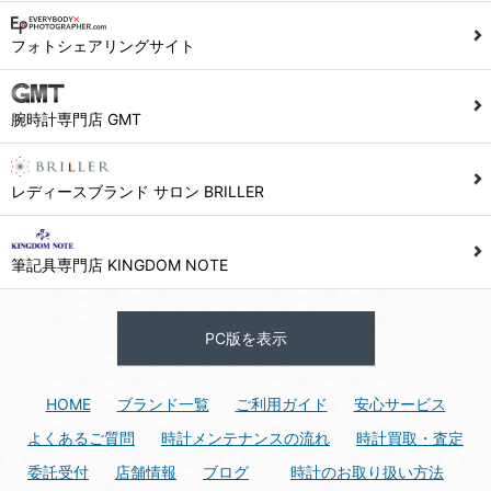
1) ユーザーは本サイト及び本サービスの利用に当たり、以下の行為を行なってはならないものとします。
フォトシェアリングサイト
(1) 他のユーザー、第三者もしくは弊社の著作権又はその他の権利を侵害する行為、及び侵害する恐れのある行為。
(2) 他のユーザー、第三者もしくは弊社の財産またはプライバシーを侵害する行為、及び侵害する恐れのある行為。
腕時計専門店 GMT
(3) 上記の他、他のユーザー、第三者もしくは弊社に不利益又は損害を与える行為、および与える恐れのある行為。
(4) 他のユーザー、第三者、もしくは弊社を誹謗中傷する行為。
(5) 公序良俗に反する行為、またはそのおそれのある行為、もしくは公序良俗に反する情報を他のユーザーまたは第三者に提供する行為。
レディースブランド サロン BRILLER
(6) 犯罪的行為、または犯罪的行為に結びつく行為、もしくはその恐れのある行為。
(7) 弊社の承認なく本サイト及び本サービスを通じて、または本サイト及び本サービスに関連して営利を目的とした行為、またはその準備を目的とした行為。
筆記具専門店 KINGDOM NOTE
(8) 本サイト及び本サービスの運営を妨げるような行為、誹謗するような行為。
(9) 弊社の企業活動の運営を妨げるような行為、誹謗するような行為。
PC版を表示
(10) ユーザーID、パスワード、メールアドレス及びこれに伴う個人情報を登録する際、偽造や虚偽の登録をする行為、または登録した内容を不正に使用する行為。
(11) コンピュータウィルス等の有害なプログラム及びデータを本サイト及び本サービスを通じて、または本サイト及び本サービスに関連して使用もしくは提供する行為。
HOME
ブランド一覧
ご利用ガイド
安心サービス
(12) その他、法令に違反または違反する恐れのある行為。
(13) その他、弊社が不適切と判断する行為。
よくあるご質問
時計メンテナンスの流れ
時計買取・査定
委託受付
店舗情報
ブログ
時計のお取り扱い方法
2) ユーザーは、本サイト及び本サービスの利用により、弊社または第三者が損害を被ったときは、かかる損害を賠償するものとします。