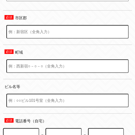
市区郡
町域
ビル名等
電話番号（自宅）
－
－