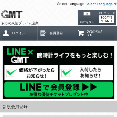
Select Language
Select Language
▼
HOTニュース
TODAY'S
NEWS+1
時計を売る
安心の東証プライム企業
0点の商品
ログイン
会員登録
￥0
新規会員登録