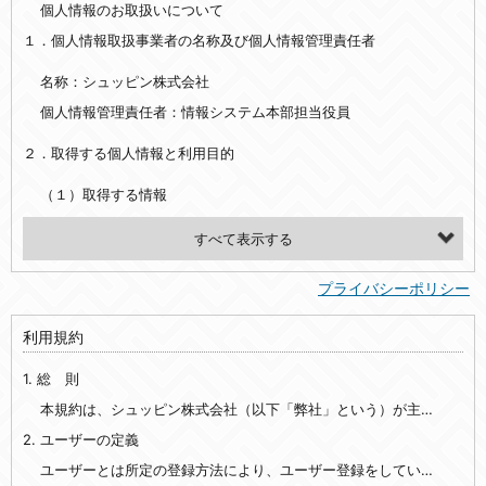
個人情報のお取扱いについて
１．個人情報取扱事業者の名称及び個人情報管理責任者
名称：シュッピン株式会社
個人情報管理責任者：情報システム本部担当役員
２．取得する個人情報と利用目的
（１）取得する情報
【シュッピン会員共通でご登録いただく情報】
・必須登録：氏名、生年月日、性別、住所、電話番号、メールアドレス、パスワード
プライバシーポリシー
・任意登録：ニックネーム、プロフィール画像、希望するメールマガジンの種類
利用規約
【当社サービスをご利用時に当社が取得またはご提供いただく情報】
1. 総 則
・お支払いやお振込みに関わる情報（クレジットカード・銀行口座・電子マネー等の決済時にご提供いただいた情報）
・法律上の要請等により、本人確認を行うための本人確認書類（運転免許証、健康保険証、住民票の写し等）、および当該書類に含まれる情報
本規約は、シュッピン株式会社（以下「弊社」という）が主催・運営するインターネット上のWebサイト『mapcamera.com』（以下「本サイト」という）及び本サイトを通じて提供されるサービス（以下「本サービス」といいます）をご利用いただく際の、ユーザーと弊社間の一切の関係に適用されます。
2. ユーザーの定義
・EVERYBODY×PHOTOGRAPHER.comのご利用に伴いご登録いただいた、広範囲設定をご希望される住所※、投稿時にご提供いただいた撮影機材や機材の設定等に関する情報、および画像データとその画像データに含まれる情報
・当社サービスのご利用履歴
ユーザーとは所定の登録方法により、ユーザー登録をしていただいた方をいいます。