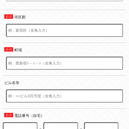
市区郡
町域
ビル名等
電話番号（自宅）
－
－