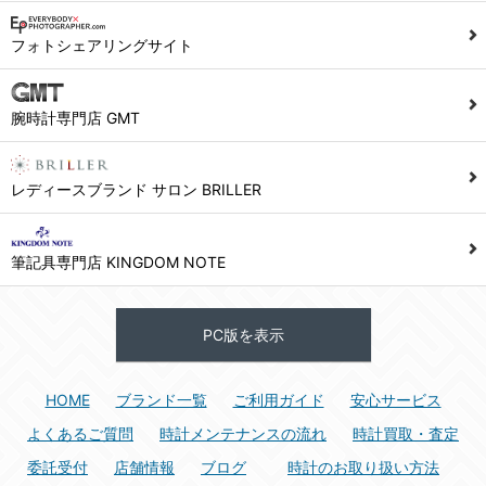
1) ユーザーは本サイト及び本サービスの利用に当たり、以下の行為を行なってはならないものとします。
フォトシェアリングサイト
(1) 他のユーザー、第三者もしくは弊社の著作権又はその他の権利を侵害する行為、及び侵害する恐れのある行為。
(2) 他のユーザー、第三者もしくは弊社の財産またはプライバシーを侵害する行為、及び侵害する恐れのある行為。
腕時計専門店 GMT
(3) 上記の他、他のユーザー、第三者もしくは弊社に不利益又は損害を与える行為、および与える恐れのある行為。
(4) 他のユーザー、第三者、もしくは弊社を誹謗中傷する行為。
(5) 公序良俗に反する行為、またはそのおそれのある行為、もしくは公序良俗に反する情報を他のユーザーまたは第三者に提供する行為。
レディースブランド サロン BRILLER
(6) 犯罪的行為、または犯罪的行為に結びつく行為、もしくはその恐れのある行為。
(7) 弊社の承認なく本サイト及び本サービスを通じて、または本サイト及び本サービスに関連して営利を目的とした行為、またはその準備を目的とした行為。
筆記具専門店 KINGDOM NOTE
(8) 本サイト及び本サービスの運営を妨げるような行為、誹謗するような行為。
(9) 弊社の企業活動の運営を妨げるような行為、誹謗するような行為。
PC版を表示
(10) ユーザーID、パスワード、メールアドレス及びこれに伴う個人情報を登録する際、偽造や虚偽の登録をする行為、または登録した内容を不正に使用する行為。
(11) コンピュータウィルス等の有害なプログラム及びデータを本サイト及び本サービスを通じて、または本サイト及び本サービスに関連して使用もしくは提供する行為。
HOME
ブランド一覧
ご利用ガイド
安心サービス
(12) その他、法令に違反または違反する恐れのある行為。
(13) その他、弊社が不適切と判断する行為。
よくあるご質問
時計メンテナンスの流れ
時計買取・査定
委託受付
店舗情報
ブログ
時計のお取り扱い方法
2) ユーザーは、本サイト及び本サービスの利用により、弊社または第三者が損害を被ったときは、かかる損害を賠償するものとします。