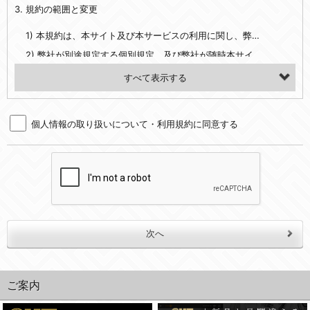
3. 規約の範囲と変更
・当社ウェブサイト・サービス内のクッキー情報
1) 本規約は、本サイト及び本サービスの利用に関し、弊社及び全てのユーザーに適用されます。>
【外部サービスアカウントを利用される場合】
2) 弊社が別途規定する個別規定、及び弊社が随時本サイト内に掲示またはユーザーに対し通知する追加規定は、本規約の一部を構成します。本規約と個別規定及び追加規定が異なる場合は、個別規定及び追加規定が優先するものとします。
会員登録時にソーシャルネットワーキングサービス等の外部サービスとの連携を許可した場合には、その許可の際にご同意いただいた内容に基づき、当該外部サービスでユーザーが利用するIDおよび当該外部サービスのプライバシー設定によりお客様が当社に開示を認めた情報について取得いたします
3) 弊社はユーザーの承諾を得ることなく、本規約を変更できるものとし、ユーザーはこれを承諾するものとします。弊社が本規約を変更した場合は、本サイト内に掲示またはユーザーに対し通知するものとし、その後にユーザーが本サイト又は本サービスを利用された場合には、変更後の本規約を承諾したものとみなされます。
（２）利用目的
4. ユーザーの登録内容について
・当社物品販売、古物買取事業および個人・法人の売買仲介業に伴うご案内、契約、申し込み処理、請求収納、商品・サービスの提供、品質管理、アフターサービスの提供、加工サービスの提供、ポイント管理、商品・サービスの改善のため
個人情報の取り扱いについて・利用規約に同意する
1) ユーザーは、本サイトの利用に際し、ユーザー本人のユーザーID、パスワード、メールアドレス及び弊社が指定する個人情報などを、ユーザー自身の責任において登録するものとします。ユーザーは登録したこれらの情報を、責任を持って厳重に管理し、第三者に譲渡、貸与等を行なわないものとします。ユーザーのユーザーID及びパスワードを利用して行われた行為は、ユーザー自身の行為とみなされるものとします。
・メールマガジンの配信、および当社が提供する商品・サービスについてのアンケート実施のため
2) ユーザーが本サイト内で第三者のユーザーID、パスワード、メールアドレス及びこれに伴う個人情報を知り得た場合には、速やかに弊社に届け出るものとします。
・EVERYBODY×PHOTOGRAPHER.comのフォトシェアリングサービス運営のため
3) 弊社は一年以上に亘って使用がないユーザーIDとこれに伴う個人情報を抹消することができるものとします。
・上記の他、会員の利便性を図ることを目的とした総合的なサービスを提供するため
4) ユーザーID、パスワード、メールアドレス及びこれに伴う個人情報の管理不十分、使用上の過誤、第三者の使用などによる損害の責任は、ユーザーが負うものとし、弊社は一切責任を負いません。
３．個人情報の第三者提供と委託
5. 登録事項
当社は、以下のいずれかの場合を除いて、個人データを同意いただいた範囲を超えて利用したり第三者に提供したりいたしません。
1) ユーザーは、メールアドレスその他の登録事項に変更が生じた場合、直ちに弊社所定の変更手続きを行なうものとします。
2) 弊社はユーザーの入会申込により知り得た情報、またはユーザーが本サイト及び本サービスを利用する過程において、弊社が知り得た情報に関し、以下の項目に該当する場合に利用することができるものとします。
(1)ご本人の同意がある場合。なお第三者に提供する場合には原則として、機密保持、再提供の禁止、お客様からのお申し出により利用を停止することを契約の条件といたします。
(2)法令等により開示を求められた場合。
(1) 統計した情報のみを開示し、ユーザーの個人情報を表示しない場合。
ご案内
(3)ご本人または公衆の生命、身体又は財産の保護のために必要がある場合であって、本人の同意を得ることが困難であるとき。
(2) ユーザーから寄せられた情報を、ユーザーの個人情報を表示せずに開示する場合。