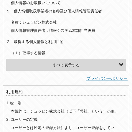
個人情報のお取扱いについて
１．個人情報取扱事業者の名称及び個人情報管理責任者
名称：シュッピン株式会社
個人情報管理責任者：情報システム本部担当役員
２．取得する個人情報と利用目的
（１）取得する情報
【シュッピン会員共通でご登録いただく情報】
・必須登録：氏名、生年月日、性別、住所、電話番号、メールアドレス、パスワード
プライバシーポリシー
・任意登録：ニックネーム、プロフィール画像、希望するメールマガジンの種類
利用規約
【当社サービスをご利用時に当社が取得またはご提供いただく情報】
1. 総 則
・お支払いやお振込みに関わる情報（クレジットカード・銀行口座・電子マネー等の決済時にご提供いただいた情報）
・法律上の要請等により、本人確認を行うための本人確認書類（運転免許証、健康保険証、住民票の写し等）、および当該書類に含まれる情報
本規約は、シュッピン株式会社（以下「弊社」という）が主催・運営するインターネット上のWebサイト『mapcamera.com』（以下「本サイト」という）及び本サイトを通じて提供されるサービス（以下「本サービス」といいます）をご利用いただく際の、ユーザーと弊社間の一切の関係に適用されます。
2. ユーザーの定義
・EVERYBODY×PHOTOGRAPHER.comのご利用に伴いご登録いただいた、広範囲設定をご希望される住所※、投稿時にご提供いただいた撮影機材や機材の設定等に関する情報、および画像データとその画像データに含まれる情報
・当社サービスのご利用履歴
ユーザーとは所定の登録方法により、ユーザー登録をしていただいた方をいいます。