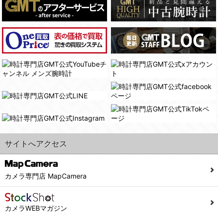
(4)国の機関若しくは地方公共団体又はその委託を受けた者が法令の定める事務を遂行することに対して協力する必要がある場合であって、本人の同意を得ることにより当該事務の遂行に支障を及ぼすおそれがあるとき。
(3) ユーザーが個人情報の開示について同意している場合。
(5)業務を円滑に進めるために、外部業者に個人データの一部又は全部の処理を委託する場合（ただし、委託する場合は委託した個人データの安全管理が図られるように、委託先に対する必要かつ適切な監督を行ないます）。
(4) 法令により開示が求められた場合。
(5) 弊社で取り扱う商品またはサービスに関する案内や情報提供（郵便、電子メール等によるダイレクトメールなど）を行なう場合。
４．ご提供の任意性
(6) 弊社が利用目的を示してユーザーから取得した情報を、その利用目的の範囲内で利用する場合。
当社への個人情報の提供はお客様の任意ですが、必要な個人情報をご提供いただけない場合、当社のサービス等が利用できない場合がありますのでご了承下さい。
6. 情報の提供
５．ご本人が容易に知覚できない方法による個人情報の取得
1)弊社は、各ユーザーに対し、当該ユーザーの購入商品の情報、及び弊社の特価商品の情報等、ユーザーに有益かつ便利な情報を提供するものとし、ユーザーはこれに同意するものとします。
当社ホームページでは、利用者が当社ホームページに再訪問される際、より便利に当社ホームページを閲覧・利用していただくためにクッキーを使用する場合があります。
2)メールマガジンについて
また利用者の統計的分析のため、または掲載された広告にクッキーを使用する場合があります。
ユーザーは、本サイトのメールマガジンの購読に際し、ユーザー本人の責任においてメールマガジン購読の登録をするものとします。
６．個人情報に関するお問合せ対応
フォームにて入力されたメールアドレスに、本サイトのお知らせをメールにてお送りさせていただきます。
サイトへアクセス
本サイトからのメールの受け取りを希望されない場合は、下記リンクから設定の変更を行ってください。
(1)当社は、当社の保有する個人データに関し、ご本人から利用目的の通知，開示，内容の訂正，追加又は削除，利用の停止，消去及び第三者への提供の停止の請求などがあれば、ご本人の確認をさせていただいた上で、速やかに対応します。また当社の個人情報の取り扱いに関するご質問、ご相談にも対応いたします。尚、シュッピン会員のお客様は、当社が保有する個人データの削除を要求する権利があります。
こちら
本サイト会員のお客様は
※個人情報の開示請求には手数料として800円(税別)をご本人様にご負担いただいております。
※設定変更前にログインする必要があります。
(2)当社の個人情報に関するお問合せは、以下の窓口で承ります。お問合せの内容により必要な書類提出や質問へのご回答をお願いすることがあります。
カメラ専門店 MapCamera
こちら
メールマガジン会員のお客様は
シュッピン株式会社 個人情報相談窓口
Mail：privacy@syuppin.com (受付)
カメラWEBマガジン
7. ユーザーの義務