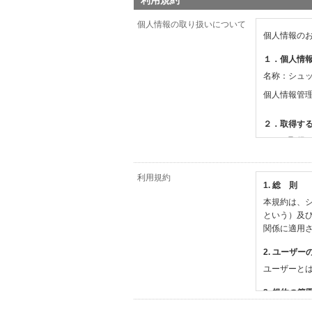
個人情報の取り扱いについて
個人情報の
１．個人情
名称：シュ
個人情報管
２．取得す
（１）取得
【シュッピ
・必須登録
利用規約
1. 総 則
・任意登録
本規約は、シ
【当社サー
という）及
・お支払い
関係に適用
・法律上の
情報
2. ユーザー
・EVERY
ユーザーと
撮影機材や
・当社サー
3. 規約の範
・当社ウェ
1) 本規約