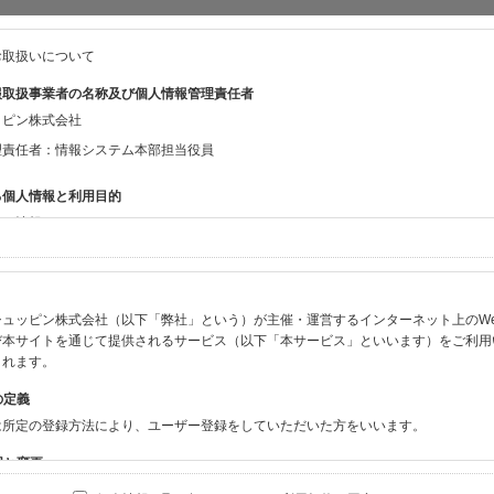
winterfairday3
winterfairday36
お取扱いについて
winterfairday40
報取扱事業者の名称及び個人情報管理責任者
winterfairday44
ッピン株式会社
winterfairday48
理責任者：情報システム本部担当役員
winterfairday52
winterfairday56
る個人情報と利用目的
winterfairday60
する情報
winterfairday64
ン会員共通でご登録いただく情報】
winterfairday68
：氏名、生年月日、性別、住所、電話番号、メールアドレス、パスワード
：ニックネーム、プロフィール画像、希望するメールマガジンの種類
winterfairday72
ュッピン株式会社（以下「弊社」という）が主催・運営するインターネット上のWebサ
ビスをご利用時に当社が取得またはご提供いただく情報】
winterfairday76
び本サイトを通じて提供されるサービス（以下「本サービス」といいます）をご利用
やお振込みに関わる情報（クレジットカード・銀行口座・電子マネー等の決済時にご
summerwatch2
されます。
要請等により、本人確認を行うための本人確認書類（運転免許証、健康保険証、住民
wishsale2022
の定義
BODY×PHOTOGRAPHER.comのご利用に伴いご登録いただいた、広範囲設定を
wishsale2022a
は所定の登録方法により、ユーザー登録をしていただいた方をいいます。
機材の設定等に関する情報、および画像データとその画像データに含まれる情報
2020年新作
ビスのご利用履歴
囲と変更
ブサイト・サービス内のクッキー情報
は、本サイト及び本サービスの利用に関し、弊社及び全てのユーザーに適用されます。