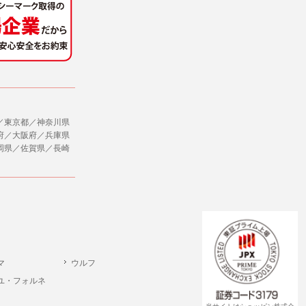
社のサービス等が利用できない場合があり
ダイレクトメールなど）を行なう場合。
ージを閲覧・利用していただくためにクッ
合。
／東京都／神奈川県
府／大阪府／兵庫県
岡県／佐賀県／長崎
、ユーザーに有益かつ便利な情報を提供する
，追加又は削除，利用の停止，消去及び第三
ます。また当社の個人情報の取り扱いに関
データの削除を要求する権利があります。
ジン購読の登録をするものとします。
だきます。
書類提出や質問へのご回答をお願いすること
ださい。
マ
ウルフ
ユ・フォルネ
 個人情報相談窓口