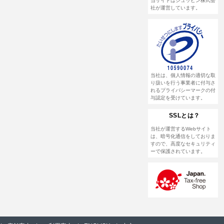
pin.com (受付)
当サイトはシュッピン株式会
社が運営しています。
とします。
る恐れのある行為。
る恐れのある行為。
る恐れのある行為。
当社は、個人情報の適切な取
り扱いを行う事業者に付与さ
れるプライバシーマークの付
他のユーザーまたは第三者に提供する行為。
与認定を受けています。
SSLとは？
して営利を目的とした行為、またはその準備を
当社が運営するWebサイト
は、暗号化通信をしておりま
すので、高度なセキュリティ
ーで保護されています。
や虚偽の登録をする行為、または登録した内容
て、または本サイト及び本サービスに関連し