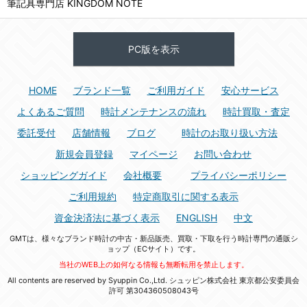
筆記具専門店 KINGDOM NOTE
PC版を表示
HOME
ブランド一覧
ご利用ガイド
安心サービス
よくあるご質問
時計メンテナンスの流れ
時計買取・査定
委託受付
店舗情報
ブログ
時計のお取り扱い方法
新規会員登録
マイページ
お問い合わせ
ショッピングガイド
会社概要
プライバシーポリシー
ご利用規約
特定商取引に関する表示
資金決済法に基づく表示
ENGLISH
中文
GMTは、様々なブランド時計の中古・新品販売、買取・下取を行う時計専門の通販シ
ョップ（ECサイト）です。
当社のWEB上の如何なる情報も無断転用を禁止します。
All contents are reserved by Syuppin Co.,Ltd. シュッピン株式会社 東京都公安委員会
許可 第304360508043号