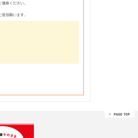
ご連絡ください。
winterfairday32
winterfairday33
winterfairday34
winterfairday35
winterfairday37
winterfairday38
winterfairday39
ご送信願います。
winterfairday41
winterfairday42
winterfairday43
winterfairday45
winterfairday46
winterfairday47
winterfairday49
winterfairday50
winterfairday51
winterfairday53
winterfairday54
winterfairday55
winterfairday57
winterfairday58
winterfairday59
winterfairday61
winterfairday62
winterfairday63
winterfairday65
winterfairday66
winterfairday67
winterfairday69
winterfairday70
winterfairday71
winterfairday73
winterfairday74
winterfairday75
winterfairday77
winterfairday78
summer2022
022
weekdaysale02
weekendsale01
weekendsale02
wishsale20221
wishsale202211
wishsale202211lv
rolex120
sample
wintersale2022
ペキニエ 正規輸入商品
for_business
for_day_off
for_party
ブライトリング