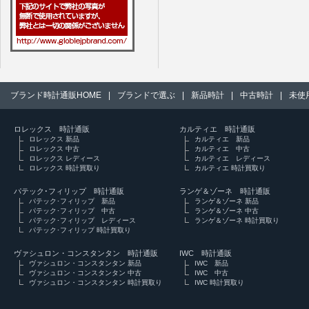
ブランド時計通販HOME
|
ブランドで選ぶ
|
新品時計
|
中古時計
|
未使
ロレックス 時計通販
カルティエ 時計通販
ロレックス 新品
カルティエ 新品
ロレックス 中古
カルティエ 中古
ロレックス レディース
カルティエ レディース
ロレックス 時計買取り
カルティエ 時計買取り
パテック･フィリップ 時計通販
ランゲ＆ゾーネ 時計通販
パテック･フィリップ 新品
ランゲ＆ゾーネ 新品
パテック･フィリップ 中古
ランゲ＆ゾーネ 中古
パテック･フィリップ レディース
ランゲ＆ゾーネ 時計買取り
パテック･フィリップ 時計買取り
ヴァシュロン・コンスタンタン 時計通販
IWC 時計通販
ヴァシュロン・コンスタンタン 新品
IWC 新品
ヴァシュロン・コンスタンタン 中古
IWC 中古
ヴァシュロン・コンスタンタン 時計買取り
IWC 時計買取り