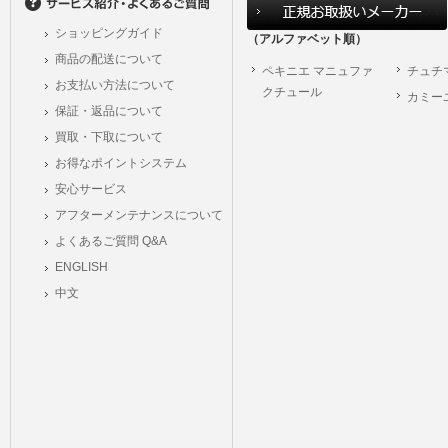
ショッピングガイド
（アルファベット順）
商品の配送について
ペキニエ マニュファ
チュチ
お支払い方法について
クチュール
カミー
保証・返品について
買取・下取について
お得なポイントシステム
安心サービス
アフターメンテナンスについて
よくあるご質問 Q&A
ENGLISH
中文