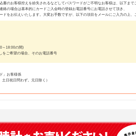
込書のお客様控えを紛失されるなどしてパスワードがご不明なお客様は、以下まで
winterfairday3
連絡の場合は基本的にカードご入会時の登録お電話番号にお電話させて頂き、
winterfairday36
ードをお伝えいたします。大変お手数ですが、以下の項目をメールにご入力の上、
winterfairday40
winterfairday44
winterfairday48
winterfairday52
～18:00の間)
winterfairday56
しをご希望の場合、そのお電話番号
winterfairday60
winterfairday64
ド」お客様係
winterfairday68
18:00 土日祝日問わず。元日除く）
winterfairday72
winterfairday76
summerwatch2
wishsale2022
wishsale2022a
2020年新作