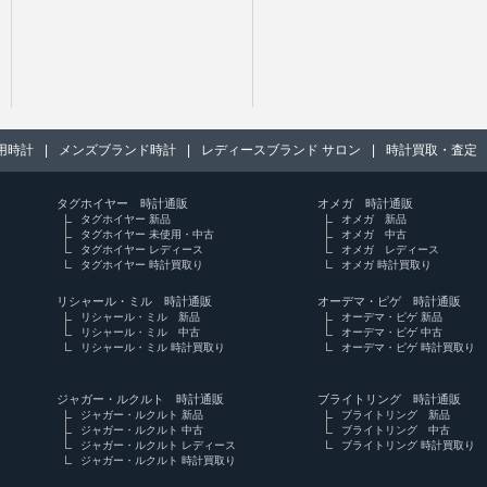
用時計
|
メンズブランド時計
|
レディースブランド サロン
|
時計買取・査定
タグホイヤー 時計通販
オメガ 時計通販
タグホイヤー 新品
オメガ 新品
タグホイヤー 未使用・中古
オメガ 中古
タグホイヤー レディース
オメガ レディース
タグホイヤー 時計買取り
オメガ 時計買取り
リシャール・ミル 時計通販
オーデマ・ピゲ 時計通販
リシャール・ミル 新品
オーデマ・ピゲ 新品
リシャール・ミル 中古
オーデマ・ピゲ 中古
リシャール・ミル 時計買取り
オーデマ・ピゲ 時計買取り
ジャガー・ルクルト 時計通販
ブライトリング 時計通販
ジャガー・ルクルト 新品
ブライトリング 新品
ジャガー・ルクルト 中古
ブライトリング 中古
ジャガー・ルクルト レディース
ブライトリング 時計買取り
ジャガー・ルクルト 時計買取り