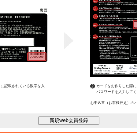
mother2022
kessansale202
diversandyacht
primeomega
christmas2022
h_kessansale2
winterfairday5
firstmechanica
firstmechanica
chronograph20
goldwatch2023
内に記載されている数字を入
カードをお作りした際に
winterfairday16
パスワードを入力してく
winterfairday19
お申込書（お客様控え）の
winterfairday21
winterfairday23
winterfairday25
winterfairday27
winterfair2023t