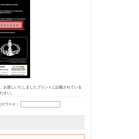
formal
casual
business
halloweensale
k_sale2021
2
linelimitedsale
ombvmb
brandsale2022
divers2022
goldwatch2022
hq_usedrolex
marineday2022
prekessan2022
racing202207
bvlgari_2023
blackfriday2022
bvlgarisale2022
christmassale2022
skeletondial
pairwatch2022
pairwatch2023
022
halloween2022
leathersale2022
winterfairday4
winterfairday6
firstmechanical2023
winterfairday7
l2023back
winterfairday8
firstmechanical2023chrono
winterfairday9
l2023date
winterfairday10
pinkgold
winterfairday11
23
winterfairday12
daytona2023
winterfairday13
winterfairday14
newyearsale2023
winterfairday15
pricerange
、お渡しいたしましたプリントに記載されている
talentedwatch
winterfairday17
winterfairday18
saimatsu2022
ださい。
winter2023_5days
winterfairday20
winter2023_day1
パスワード：
winter2023_day2
winterfairday22
winter2023_day3
winter2023_day4
winterfairday24
winter2023_day5
winterfair2023
winterfairday26
winterfair2023jan
winterfair2023feb
winterfairday28
winterfairday29
est
winterfairday1
winterfairday30
winterfairday2
winterfairday31