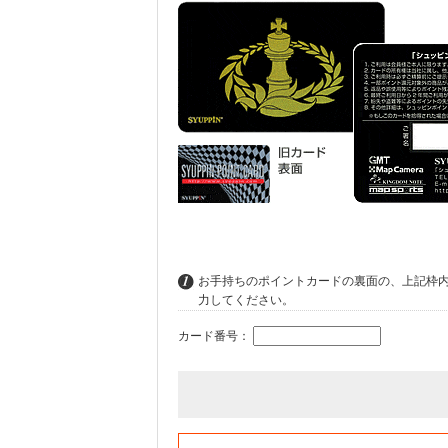
お手持ちのポイントカードの裏面の、上記枠
力してください。
カード番号：