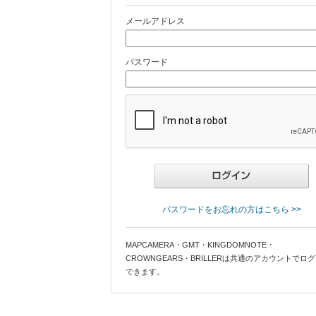
メールアドレス
パスワード
パスワードをお忘れの方はこちら >>
MAPCAMERA・GMT・KINGDOMNOTE・
CROWNGEARS・BRILLERは共通のアカウントでロ
できます。