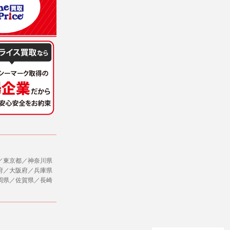
／東京都／神奈川県
府／大阪府／兵庫県
岡県／佐賀県／長崎