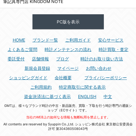
筆記具専門店 KINGDOM NOTE
PC版を表示
HOME
ブランド一覧
ご利用ガイド
安心サービス
よくあるご質問
時計メンテナンスの流れ
時計買取・査定
委託受付
店舗情報
ブログ
時計のお取り扱い方法
新規会員登録
マイページ
お問い合わせ
ショッピングガイド
会社概要
プライバシーポリシー
ご利用規約
特定商取引に関する表示
資金決済法に基づく表示
ENGLISH
中文
GMTは、様々なブランド時計の中古・新品販売、買取・下取を行う時計専門の通販シ
ョップ（ECサイト）です。
当社のWEB上の如何なる情報も無断転用を禁止します。
All contents are reserved by Syuppin Co.,Ltd. シュッピン株式会社 東京都公安委員会
許可 第304360508043号