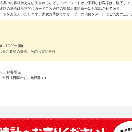
込書のお客様控えを紛失されるなどしてパスワードがご不明なお客様は、以下まで
winterfairday3
連絡の場合は基本的にカードご入会時の登録お電話番号にお電話させて頂き、
winterfairday36
ードをお伝えいたします。大変お手数ですが、以下の項目をメールにご入力の上、
winterfairday40
winterfairday44
winterfairday48
winterfairday52
～18:00の間)
winterfairday56
しをご希望の場合、そのお電話番号
winterfairday60
winterfairday64
ド」お客様係
winterfairday68
18:00 土日祝日問わず。元日除く）
winterfairday72
winterfairday76
summerwatch2
wishsale2022
wishsale2022a
2020年新作