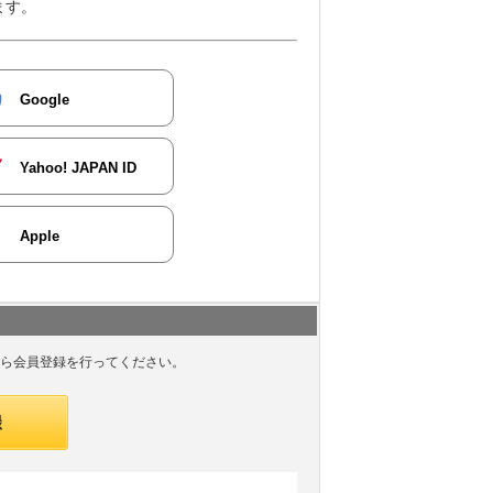
ます。
t
202512_richemont
202512_sports
202512_under100
watches
202601_businesswatch
202601_gold
202601_pilot
ough
202601_swatch
202601_timeless
202602_5maisons
Google
graph
202602_lvmh
202602_material
202602_under39
202603_complication
202603_leatherstrap
202603_omega
ious
202603_rolex
202603_under100
202604_independent
Yahoo! JAPAN ID
202606_stainless
202607_goldwatch
202607_monochrome
202607_selected
202608_selected
202608_silverdial
Apple
202510_ｍoon
202509_3maisons
202509_swatch
100
202504AP_usedset
202504breguet_newset
ewset
202504rx_usedset
202504vc_usedset
202505_complication
202512_christmas
202509_iwcbre
202510_aquaterra
a
202510_speedmaster
202510_travelwatch
202510_dualtime
ら会員登録を行ってください。
ime
202507_2brand
202507_used
202606_used
lex
202508_unique
202506_elegance
202506_presence
nwatch
202505_gold
202505_GWwatches
202506_color
202508_omega
202508_professional
202505_hublot
r
202505_top5
202510_5maisons
202511_gift_1