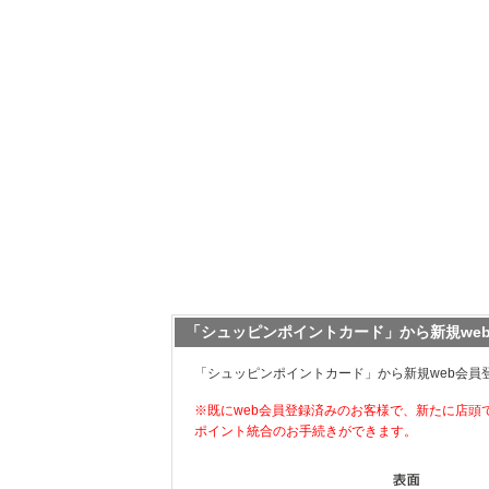
「シュッピンポイントカード」から新規we
「シュッピンポイントカード」から新規web会員
※既にweb会員登録済みのお客様で、新たに店頭
ポイント統合のお手続きができます。