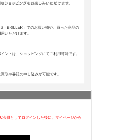
202511_gift_3
202511_gift_4
202511_gift_all
202511_lvmh
versary
202507_price
202507_price_1
202507_price_3
5
202507_price_over
202506_divers
202506_journey
EARS・BRILLER」でのお買い物や、買った商品の
p5060
202505_price
202505_price_1
202505_price_2
利用いただけます。
5
202505_price_over
202505_screw
202505_staffselect
rd
202505_worldtime
202505_uniquematerial
202410_sports_ex
_gt
202410_sports_sd
202410_sports_ym
202410_sportsdress
ポイントは、ショッピングにてご利用可能です。
dress_dr
202410_sportsdress_sp
202502_lanbre
sday
202505_fathersday_dress
202505_fathersday_sport
に買取や委託の申し込みが可能です。
sday_dress
202405_fathersday_sport
2024_sportswatch_100-200
tch_200-300
2024_sportswatch_o300
2024_sportswatch_u100
igfacewatches
bluewatch2023
business2023
obgold2023
dresswatches2023
goldwatches2023
parmanent_watch
tudor_natostrap_test
twinklediamond
2021thankssale
le
blackfridaysale
combiwatchsale
combiwatchsale_pg
EC会員としてログインした後に、マイページから
e_wg
combiwatchsale_yg
ex1sale
bracelet2023
est
dbluelinesale
goldomega
limited2023
omegaseamaster
ashionsale2022
daytona_linesale
gmtaklinesale
linesalepage