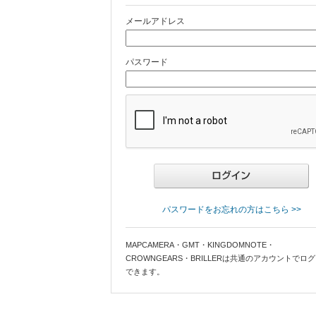
メールアドレス
パスワード
パスワードをお忘れの方はこちら >>
MAPCAMERA・GMT・KINGDOMNOTE・
CROWNGEARS・BRILLERは共通のアカウントでロ
できます。