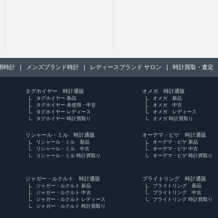
用時計
|
メンズブランド時計
|
レディースブランド サロン
|
時計買取・査定
タグホイヤー 時計通販
オメガ 時計通販
タグホイヤー 新品
オメガ 新品
タグホイヤー 未使用・中古
オメガ 中古
タグホイヤー レディース
オメガ レディース
タグホイヤー 時計買取り
オメガ 時計買取り
リシャール・ミル 時計通販
オーデマ・ピゲ 時計通販
リシャール・ミル 新品
オーデマ・ピゲ 新品
リシャール・ミル 中古
オーデマ・ピゲ 中古
リシャール・ミル 時計買取り
オーデマ・ピゲ 時計買取り
ジャガー・ルクルト 時計通販
ブライトリング 時計通販
ジャガー・ルクルト 新品
ブライトリング 新品
ジャガー・ルクルト 中古
ブライトリング 中古
ジャガー・ルクルト レディース
ブライトリング 時計買取り
ジャガー・ルクルト 時計買取り