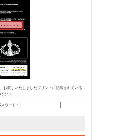
formal
casual
business
halloweensale
k_sale2021
2
linelimitedsale
ombvmb
brandsale2022
divers2022
goldwatch2022
hq_usedrolex
marineday2022
prekessan2022
racing202207
bvlgari_2023
blackfriday2022
bvlgarisale2022
christmassale2022
skeletondial
pairwatch2022
pairwatch2023
022
halloween2022
leathersale2022
winterfairday4
winterfairday6
firstmechanical2023
winterfairday7
l2023back
winterfairday8
firstmechanical2023chrono
winterfairday9
l2023date
winterfairday10
pinkgold
winterfairday11
23
winterfairday12
daytona2023
winterfairday13
winterfairday14
newyearsale2023
winterfairday15
pricerange
、お渡しいたしましたプリントに記載されている
talentedwatch
winterfairday17
winterfairday18
saimatsu2022
ださい。
winter2023_5days
winterfairday20
winter2023_day1
パスワード：
winter2023_day2
winterfairday22
winter2023_day3
winter2023_day4
winterfairday24
winter2023_day5
winterfair2023
winterfairday26
winterfair2023jan
winterfair2023feb
winterfairday28
winterfairday29
est
winterfairday1
winterfairday30
winterfairday2
winterfairday31