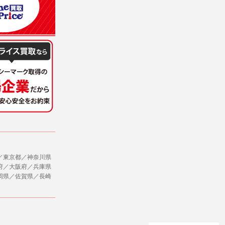
／東京都／神奈川県
府／大阪府／兵庫県
岡県／佐賀県／長崎