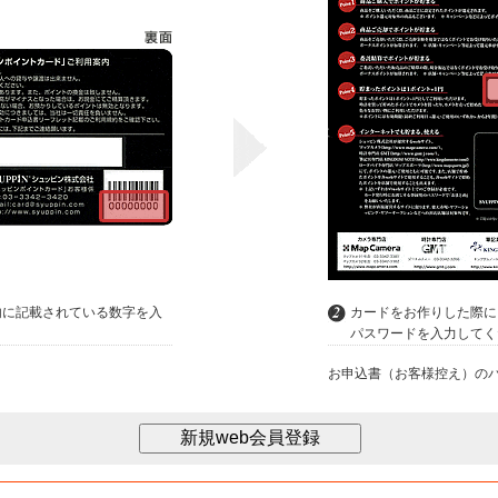
mother2022
kessansale202
diversandyacht
primeomega
christmas2022
h_kessansale2
winterfairday5
firstmechanica
firstmechanica
chronograph20
goldwatch2023
内に記載されている数字を入
カードをお作りした際に
winterfairday16
パスワードを入力してく
winterfairday19
お申込書（お客様控え）の
winterfairday21
winterfairday23
winterfairday25
winterfairday27
winterfair2023t