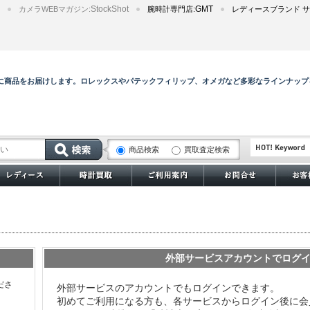
StockShot
GMT
カメラWEBマガジン:
腕時計専門店:
レディースブランド サ
全に商品をお届けします。ロレックスやパテックフィリップ、オメガなど多彩なラインナップ
商品検索
買取査定検索
サブマリーナー
202502_bestsel
202503_bigsiz
202504_excelle
202508_divers
外部サービスアカウントでログ
202509_rolex
ださ
202511_dressw
外部サービスのアカウントでもログインできます。
初めてご利用になる方も、各サービスからログイン後に会
202512_bestbr