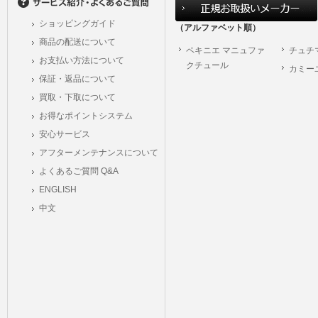
ショッピングガイド
（アルファベット順）
商品の配送について
ペキニエ マニュファ
チュチ
お支払い方法について
クチュール
カミー
保証・返品について
買取・下取について
お得なポイントシステム
安心サービス
アフターメンテナンスについて
よくあるご質問 Q&A
ENGLISH
中文