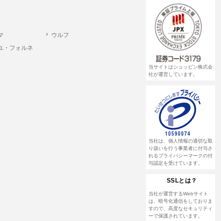
マ
ウルフ
ユ・フォルネ
当サイトはシュッピン株式会
社が運営しています。
当社は、個人情報の適切な取
り扱いを行う事業者に付与さ
れるプライバシーマークの付
与認定を受けています。
SSLとは？
当社が運営するWebサイト
は、暗号化通信をしておりま
すので、高度なセキュリティ
ーで保護されています。