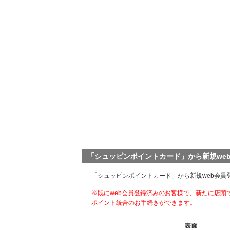
「シュッピンポイントカード」から新規we
「シュッピンポイントカード」から新規web会員
※既にweb会員登録済みのお客様で、新たに店頭
ポイント統合のお手続きができます。