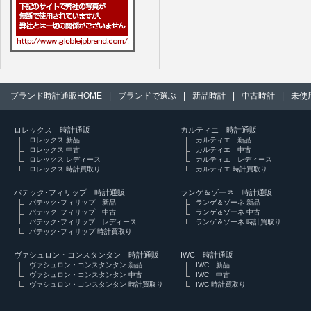
ブランド時計通販HOME
|
ブランドで選ぶ
|
新品時計
|
中古時計
|
未使
ロレックス 時計通販
カルティエ 時計通販
ロレックス 新品
カルティエ 新品
ロレックス 中古
カルティエ 中古
ロレックス レディース
カルティエ レディース
ロレックス 時計買取り
カルティエ 時計買取り
パテック･フィリップ 時計通販
ランゲ＆ゾーネ 時計通販
パテック･フィリップ 新品
ランゲ＆ゾーネ 新品
パテック･フィリップ 中古
ランゲ＆ゾーネ 中古
パテック･フィリップ レディース
ランゲ＆ゾーネ 時計買取り
パテック･フィリップ 時計買取り
ヴァシュロン・コンスタンタン 時計通販
IWC 時計通販
ヴァシュロン・コンスタンタン 新品
IWC 新品
ヴァシュロン・コンスタンタン 中古
IWC 中古
ヴァシュロン・コンスタンタン 時計買取り
IWC 時計買取り