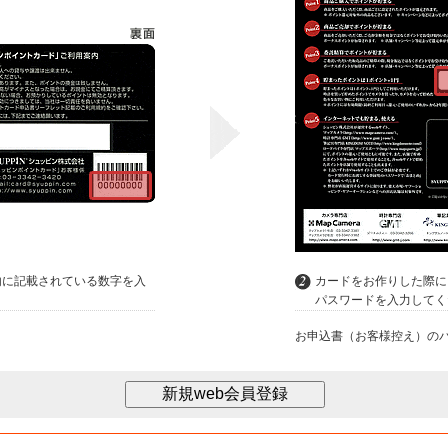
mother2022
kessansale202
diversandyacht
primeomega
christmas2022
h_kessansale2
winterfairday5
firstmechanica
firstmechanica
chronograph20
goldwatch2023
内に記載されている数字を入
カードをお作りした際に
winterfairday16
パスワードを入力してく
winterfairday19
お申込書（お客様控え）の
winterfairday21
winterfairday23
winterfairday25
winterfairday27
winterfair2023t