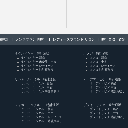
用時計
|
メンズブランド時計
|
レディースブランド サロン
|
時計買取・査定
タグホイヤー 時計通販
オメガ 時計通販
タグホイヤー 新品
オメガ 新品
タグホイヤー 未使用・中古
オメガ 中古
タグホイヤー レディース
オメガ レディース
タグホイヤー 時計買取り
オメガ 時計買取り
リシャール・ミル 時計通販
オーデマ・ピゲ 時計通販
リシャール・ミル 新品
オーデマ・ピゲ 新品
リシャール・ミル 中古
オーデマ・ピゲ 中古
リシャール・ミル 時計買取り
オーデマ・ピゲ 時計買取り
ジャガー・ルクルト 時計通販
ブライトリング 時計通販
ジャガー・ルクルト 新品
ブライトリング 新品
ジャガー・ルクルト 中古
ブライトリング 中古
ジャガー・ルクルト レディース
ブライトリング 時計買取り
ジャガー・ルクルト 時計買取り