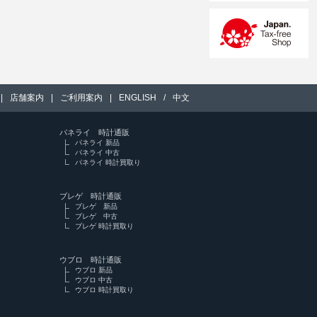
|
店舗案内
|
ご利用案内
|
ENGLISH
/
中文
パネライ 時計通販
パネライ 新品
パネライ 中古
パネライ 時計買取り
ブレゲ 時計通販
ブレゲ 新品
ブレゲ 中古
ブレゲ 時計買取り
ウブロ 時計通販
ウブロ 新品
ウブロ 中古
ウブロ 時計買取り