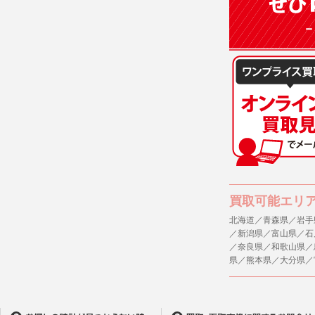
買取可能エリ
北海道／青森県／岩手
／新潟県／富山県／石
／奈良県／和歌山県／
県／熊本県／大分県／