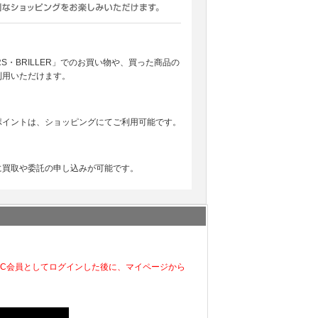
202511_gift_3
202511_gift_4
202511_gift_all
202511_lvmh
versary
202507_price
202507_price_1
202507_price_3
5
202507_price_over
202506_divers
202506_journey
EARS・BRILLER」でのお買い物や、買った商品の
p5060
202505_price
202505_price_1
202505_price_2
利用いただけます。
5
202505_price_over
202505_screw
202505_staffselect
rd
202505_worldtime
202505_uniquematerial
202410_sports_ex
_gt
202410_sports_sd
202410_sports_ym
202410_sportsdress
ポイントは、ショッピングにてご利用可能です。
dress_dr
202410_sportsdress_sp
202502_lanbre
sday
202505_fathersday_dress
202505_fathersday_sport
に買取や委託の申し込みが可能です。
sday_dress
202405_fathersday_sport
2024_sportswatch_100-200
tch_200-300
2024_sportswatch_o300
2024_sportswatch_u100
igfacewatches
bluewatch2023
business2023
obgold2023
dresswatches2023
goldwatches2023
parmanent_watch
tudor_natostrap_test
twinklediamond
2021thankssale
le
blackfridaysale
combiwatchsale
combiwatchsale_pg
EC会員としてログインした後に、マイページから
e_wg
combiwatchsale_yg
ex1sale
bracelet2023
est
dbluelinesale
goldomega
limited2023
omegaseamaster
ashionsale2022
daytona_linesale
gmtaklinesale
linesalepage