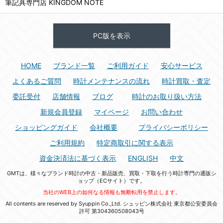
筆記具専門店 KINGDOM NOTE
PC版を表示
HOME
ブランド一覧
ご利用ガイド
安心サービス
よくあるご質問
時計メンテナンスの流れ
時計買取・査定
委託受付
店舗情報
ブログ
時計のお取り扱い方法
新規会員登録
マイページ
お問い合わせ
ショッピングガイド
会社概要
プライバシーポリシー
ご利用規約
特定商取引に関する表示
資金決済法に基づく表示
ENGLISH
中文
GMTは、様々なブランド時計の中古・新品販売、買取・下取を行う時計専門の通販シ
ョップ（ECサイト）です。
当社のWEB上の如何なる情報も無断転用を禁止します。
All contents are reserved by Syuppin Co.,Ltd. シュッピン株式会社 東京都公安委員会
許可 第304360508043号