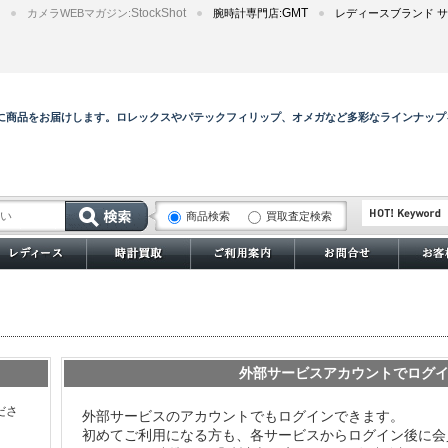
StockShot
GMT
カメラWEBマガジン:
腕時計専門店:
レディースブランド サ
全に商品をお届けします。ロレックスやパテックフィリップ、オメガなど多彩なラインナップ
商品検索
買取査定検索
サブマリーナー
202502_bestsel
202503_bigsiz
202504_excelle
202508_divers
外部サービスアカウントでログ
202509_rolex
ださ
202511_dressw
外部サービスのアカウントでもログインできます。
初めてご利用になる方も、各サービスからログイン後に会
202512_bestbr