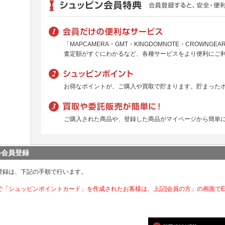
202511_gift_2
202506_19anni
202507_price_
「MAPCAMERA・GMT・KINGDOMNOTE・CROWNG
202506_picku
査定額がすぐにわかるなど、各種サービスをより便利にご
202505_price_
202505_standa
202410_sports
お得なポイントが、ご購入や買取で貯まります。貯まった
202410_sports
202405_father
ご購入された商品や、登録した商品がマイページから簡単
202405_father
2024_sportswa
100chrono
b
b会員登録
over_40mm
登録は、下記の手順で行います。
tudor_natostrap
2022newyearsa
で「シュッピンポイントカード」を作成されたお客様は、上記[会員の方」の画面で
combiwatchsal
bracelet2023_t
rxom2308
f