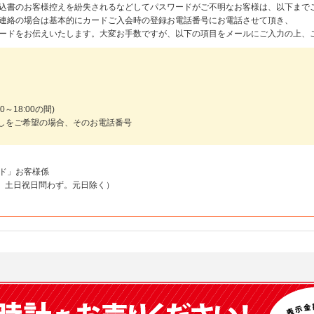
込書のお客様控えを紛失されるなどしてパスワードがご不明なお客様は、以下まで
winterfairday3
連絡の場合は基本的にカードご入会時の登録お電話番号にお電話させて頂き、
winterfairday36
ードをお伝えいたします。大変お手数ですが、以下の項目をメールにご入力の上、
winterfairday40
winterfairday44
winterfairday48
winterfairday52
～18:00の間)
winterfairday56
しをご希望の場合、そのお電話番号
winterfairday60
winterfairday64
ド」お客様係
winterfairday68
18:00 土日祝日問わず。元日除く）
winterfairday72
winterfairday76
summerwatch2
wishsale2022
wishsale2022a
2020年新作