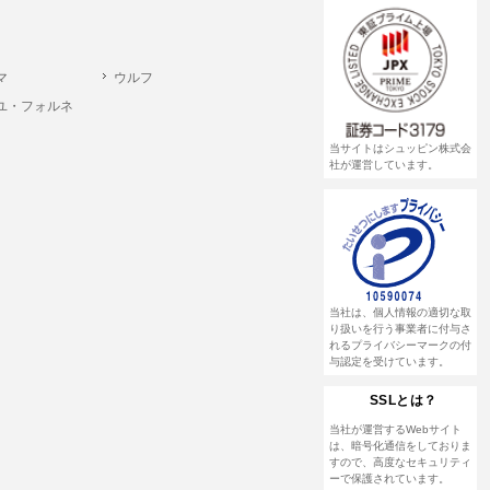
マ
ウルフ
ユ・フォルネ
当サイトはシュッピン株式会
社が運営しています。
当社は、個人情報の適切な取
り扱いを行う事業者に付与さ
れるプライバシーマークの付
与認定を受けています。
SSLとは？
当社が運営するWebサイト
は、暗号化通信をしておりま
すので、高度なセキュリティ
ーで保護されています。