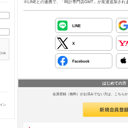
※LINEとの連携で、「時計専門店GMT」が友達追加され
202512_presen
202601_brown
202601_seethr
LINE
202602_chrono
202603_combi
202603_prestig
X
202605_lvmh
202607_rubber
Facebook
202509_dress
202509_Under
202504rolex_n
はじめての方
202506_choice
202510_omeg
会員登録（無料）がお済みでない方は、こちらか
202510_worldt
202606_usedro
グイン
202505_germa
202507_rubber
202505_jewele