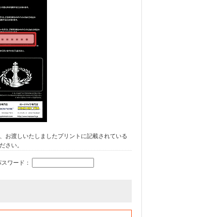
formal
casual
business
halloweensale
k_sale2021
2
linelimitedsale
ombvmb
brandsale2022
divers2022
goldwatch2022
hq_usedrolex
marineday2022
prekessan2022
racing202207
bvlgari_2023
blackfriday2022
bvlgarisale2022
christmassale2022
skeletondial
pairwatch2022
pairwatch2023
022
halloween2022
leathersale2022
winterfairday4
winterfairday6
firstmechanical2023
winterfairday7
l2023back
winterfairday8
firstmechanical2023chrono
winterfairday9
l2023date
winterfairday10
pinkgold
winterfairday11
23
winterfairday12
daytona2023
winterfairday13
winterfairday14
newyearsale2023
winterfairday15
pricerange
、お渡しいたしましたプリントに記載されている
talentedwatch
winterfairday17
winterfairday18
saimatsu2022
ださい。
winter2023_5days
winterfairday20
winter2023_day1
パスワード：
winter2023_day2
winterfairday22
winter2023_day3
winter2023_day4
winterfairday24
winter2023_day5
winterfair2023
winterfairday26
winterfair2023jan
winterfair2023feb
winterfairday28
winterfairday29
est
winterfairday1
winterfairday30
winterfairday2
winterfairday31