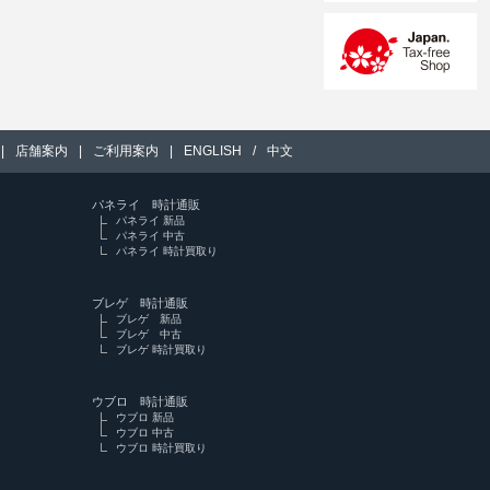
|
店舗案内
|
ご利用案内
|
ENGLISH
/
中文
パネライ 時計通販
パネライ 新品
パネライ 中古
パネライ 時計買取り
ブレゲ 時計通販
ブレゲ 新品
ブレゲ 中古
ブレゲ 時計買取り
ウブロ 時計通販
ウブロ 新品
ウブロ 中古
ウブロ 時計買取り