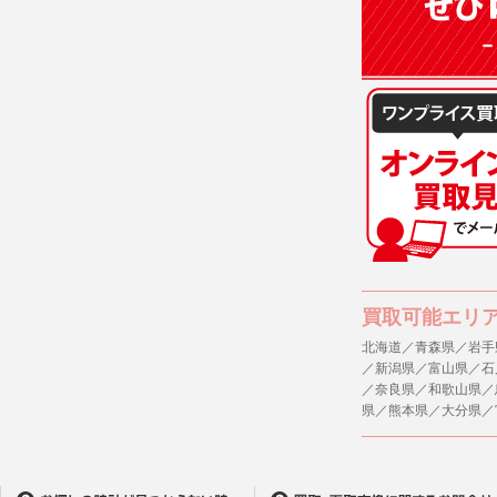
買取可能エリ
北海道／青森県／岩手
／新潟県／富山県／石
／奈良県／和歌山県／
県／熊本県／大分県／