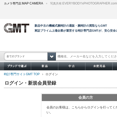
MAP CAMERA
EVERYBODYxPHOTOGRAPHER.com
カメラ専門店:
写真共有:
新品中古の機械式腕時計の通販・腕時計の買取ならGMT
東証プライム上場企業が運営する時計専門店GMTが、安心安
全てのブランド
時計専門サイトGMT TOP
ログイン
ログイン・新規会員登録
会員の方
会員のお客様は、こちらからログインを行ってく
い。