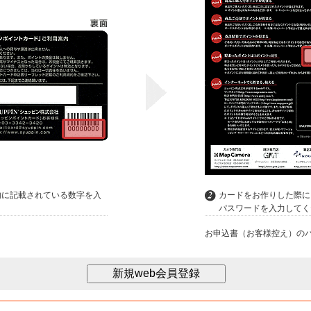
mother2022
kessansale202
diversandyacht
primeomega
christmas2022
h_kessansale2
winterfairday5
firstmechanica
firstmechanica
chronograph20
goldwatch2023
内に記載されている数字を入
カードをお作りした際に
winterfairday16
パスワードを入力してく
winterfairday19
お申込書（お客様控え）の
winterfairday21
winterfairday23
winterfairday25
winterfairday27
winterfair2023t