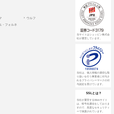
マ
ウルフ
ユ・フォルネ
当サイトはシュッピン株式会
社が運営しています。
当社は、個人情報の適切な取
り扱いを行う事業者に付与さ
れるプライバシーマークの付
与認定を受けています。
SSLとは？
当社が運営するWebサイト
は、暗号化通信をしておりま
すので、高度なセキュリティ
ーで保護されています。