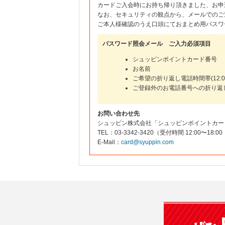
カードご入会時にお持ち帰り頂きました、お申
なお、セキュリティの観点から、メールでのご
ご本人様確認のうえ口頭にておまとめ用パスワ
パスワード照会メール ご入力必須項目
シュッピンポイントカード番号
お名前
ご希望の折り返し電話時間帯(12:00
ご登録外のお電話番号への折り返
お問い合わせ先
シュッピン株式会社「シュッピンポイントカー
TEL：03-3342-3420（受付時間 12:00〜
E-Mail：
card@syuppin.com