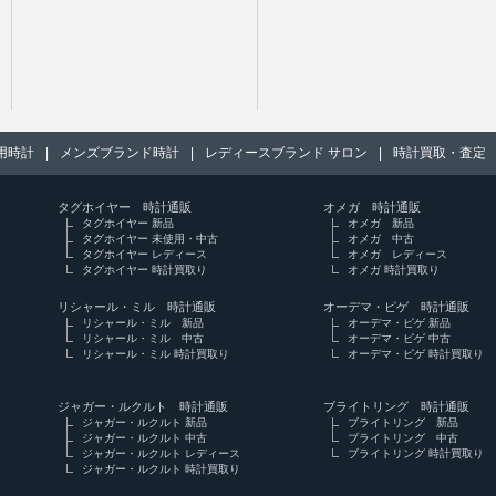
用時計
|
メンズブランド時計
|
レディースブランド サロン
|
時計買取・査定
タグホイヤー 時計通販
オメガ 時計通販
タグホイヤー 新品
オメガ 新品
タグホイヤー 未使用・中古
オメガ 中古
タグホイヤー レディース
オメガ レディース
タグホイヤー 時計買取り
オメガ 時計買取り
リシャール・ミル 時計通販
オーデマ・ピゲ 時計通販
リシャール・ミル 新品
オーデマ・ピゲ 新品
リシャール・ミル 中古
オーデマ・ピゲ 中古
リシャール・ミル 時計買取り
オーデマ・ピゲ 時計買取り
ジャガー・ルクルト 時計通販
ブライトリング 時計通販
ジャガー・ルクルト 新品
ブライトリング 新品
ジャガー・ルクルト 中古
ブライトリング 中古
ジャガー・ルクルト レディース
ブライトリング 時計買取り
ジャガー・ルクルト 時計買取り