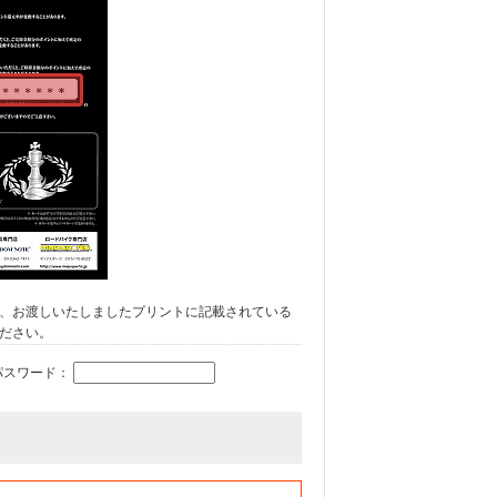
formal
casual
business
halloweensale
k_sale2021
2
linelimitedsale
ombvmb
brandsale2022
divers2022
goldwatch2022
hq_usedrolex
marineday2022
prekessan2022
racing202207
bvlgari_2023
blackfriday2022
bvlgarisale2022
christmassale2022
skeletondial
pairwatch2022
pairwatch2023
022
halloween2022
leathersale2022
winterfairday4
winterfairday6
firstmechanical2023
winterfairday7
l2023back
winterfairday8
firstmechanical2023chrono
winterfairday9
l2023date
winterfairday10
pinkgold
winterfairday11
23
winterfairday12
daytona2023
winterfairday13
winterfairday14
newyearsale2023
winterfairday15
pricerange
、お渡しいたしましたプリントに記載されている
talentedwatch
winterfairday17
winterfairday18
saimatsu2022
ださい。
winter2023_5days
winterfairday20
winter2023_day1
パスワード：
winter2023_day2
winterfairday22
winter2023_day3
winter2023_day4
winterfairday24
winter2023_day5
winterfair2023
winterfairday26
winterfair2023jan
winterfair2023feb
winterfairday28
winterfairday29
est
winterfairday1
winterfairday30
winterfairday2
winterfairday31