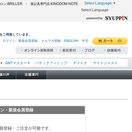
Select Language
▼
BRILLER
KINGDOM NOTE
ロン:
筆記具専門店:
Select Language
をご用意しています。
(0)
ログイン
|
新規会員登録
|
メルマガ登録
|
ENGLISH
/
中文
GMTマスター II
パテックフィリップ
デイトナ
デイトジャスト
エクスプローラー I
オイスターパーペチュアル
シードゥエラー
オメガ
ロレックス
タグホイヤー
パネライ
ジャガールクルト
ler
20250228_freshers
202502_iwcbre
202503_fashion
e
202503_specialprice
202504_business
202504_color
nt
202504_leatherbelt
202504_manufacture
202504_top5
202508_fashion
202508_richemont
202508_rolex
イン・新規会員登録
202510_chronograph
202510_rarewatch
202511_black
atch
202511_gold
202511_simple
202511_wishlist
員登録・ご注文が可能です。
ands
202512_case
202512_highwatch
202512_newproduct