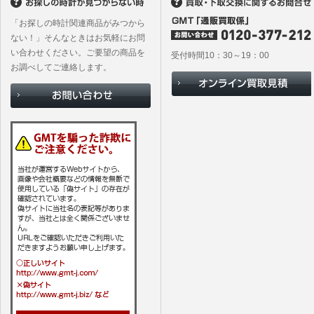
「お探しの時計関連商品がみつから
ない！」そんなときはお気軽にお問
い合わせください。ご要望の商品を
受付時間10：30～19：00
お調べしてご連絡します。