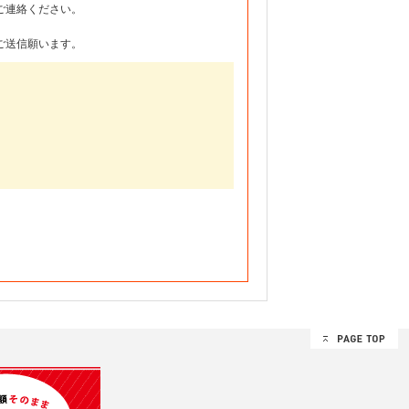
ご連絡ください。
winterfairday32
winterfairday33
winterfairday34
winterfairday35
winterfairday37
winterfairday38
winterfairday39
ご送信願います。
winterfairday41
winterfairday42
winterfairday43
winterfairday45
winterfairday46
winterfairday47
winterfairday49
winterfairday50
winterfairday51
winterfairday53
winterfairday54
winterfairday55
winterfairday57
winterfairday58
winterfairday59
winterfairday61
winterfairday62
winterfairday63
winterfairday65
winterfairday66
winterfairday67
winterfairday69
winterfairday70
winterfairday71
winterfairday73
winterfairday74
winterfairday75
winterfairday77
winterfairday78
summer2022
022
weekdaysale02
weekendsale01
weekendsale02
wishsale20221
wishsale202211
wishsale202211lv
rolex120
sample
wintersale2022
ペキニエ 正規輸入商品
for_business
for_day_off
for_party
ブライトリング