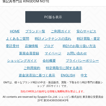
筆記具専門店 KINGDOM NOTE
PC版を表示
HOME
ブランド一覧
ご利用ガイド
安心サービス
よくあるご質問
時計メンテナンスの流れ
時計買取・査定
委託受付
店舗情報
ブログ
時計のお取り扱い方法
新規会員登録
マイページ
お問い合わせ
ショッピングガイド
会社概要
プライバシーポリシー
ご利用規約
特定商取引に関する表示
資金決済法に基づく表示
ENGLISH
中文
GMTは、様々なブランド時計の中古・新品販売、買取・下取を行う時計専門の通販シ
ョップ（ECサイト）です。
当社のWEB上の如何なる情報も無断転用を禁止します。
All contents are reserved by Syuppin Co.,Ltd. シュッピン株式会社 東京都公安委員会
許可 第304360508043号