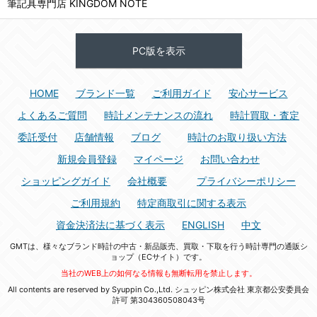
筆記具専門店 KINGDOM NOTE
PC版を表示
HOME
ブランド一覧
ご利用ガイド
安心サービス
よくあるご質問
時計メンテナンスの流れ
時計買取・査定
委託受付
店舗情報
ブログ
時計のお取り扱い方法
新規会員登録
マイページ
お問い合わせ
ショッピングガイド
会社概要
プライバシーポリシー
ご利用規約
特定商取引に関する表示
資金決済法に基づく表示
ENGLISH
中文
GMTは、様々なブランド時計の中古・新品販売、買取・下取を行う時計専門の通販シ
ョップ（ECサイト）です。
当社のWEB上の如何なる情報も無断転用を禁止します。
All contents are reserved by Syuppin Co.,Ltd. シュッピン株式会社 東京都公安委員会
許可 第304360508043号