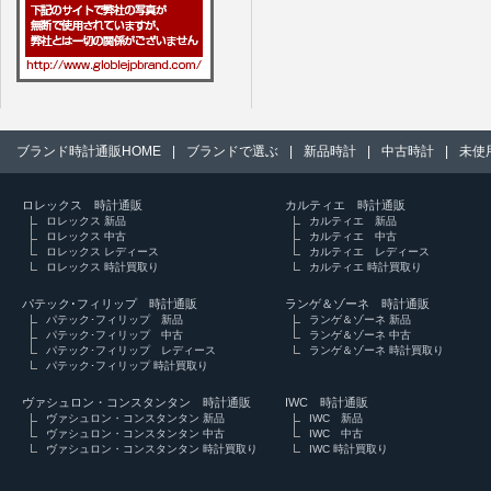
ブランド時計通販HOME
|
ブランドで選ぶ
|
新品時計
|
中古時計
|
未使
ロレックス 時計通販
カルティエ 時計通販
ロレックス 新品
カルティエ 新品
ロレックス 中古
カルティエ 中古
ロレックス レディース
カルティエ レディース
ロレックス 時計買取り
カルティエ 時計買取り
パテック･フィリップ 時計通販
ランゲ＆ゾーネ 時計通販
パテック･フィリップ 新品
ランゲ＆ゾーネ 新品
パテック･フィリップ 中古
ランゲ＆ゾーネ 中古
パテック･フィリップ レディース
ランゲ＆ゾーネ 時計買取り
パテック･フィリップ 時計買取り
ヴァシュロン・コンスタンタン 時計通販
IWC 時計通販
ヴァシュロン・コンスタンタン 新品
IWC 新品
ヴァシュロン・コンスタンタン 中古
IWC 中古
ヴァシュロン・コンスタンタン 時計買取り
IWC 時計買取り