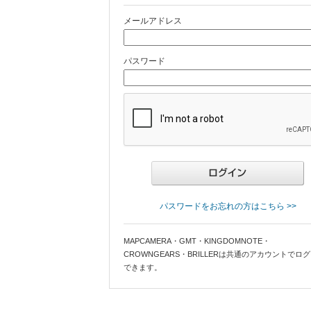
メールアドレス
パスワード
パスワードをお忘れの方はこちら >>
MAPCAMERA・GMT・KINGDOMNOTE・
CROWNGEARS・BRILLERは共通のアカウントでロ
できます。