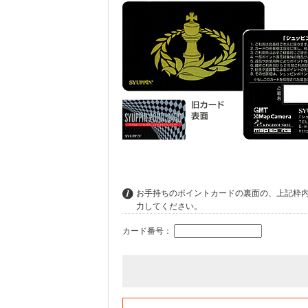
お手持ちのポイントカードの裏面の、上記枠
力してください。
カード番号：