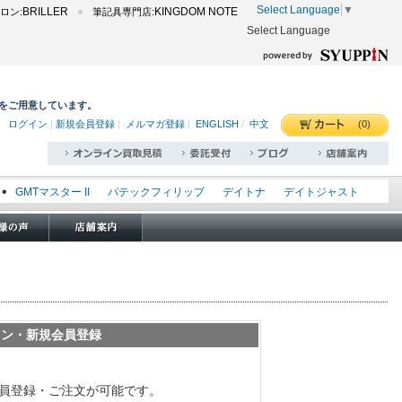
Select Language
▼
BRILLER
KINGDOM NOTE
ロン:
筆記具専門店:
Select Language
をご用意しています。
(0)
ログイン
|
新規会員登録
|
メルマガ登録
|
ENGLISH
/
中文
GMTマスター II
パテックフィリップ
デイトナ
デイトジャスト
エクスプローラー I
オイスターパーペチュアル
シードゥエラー
オメガ
ロレックス
タグホイヤー
パネライ
ジャガールクルト
ler
20250228_freshers
202502_iwcbre
202503_fashion
e
202503_specialprice
202504_business
202504_color
nt
202504_leatherbelt
202504_manufacture
202504_top5
202508_fashion
202508_richemont
202508_rolex
イン・新規会員登録
202510_chronograph
202510_rarewatch
202511_black
atch
202511_gold
202511_simple
202511_wishlist
員登録・ご注文が可能です。
ands
202512_case
202512_highwatch
202512_newproduct