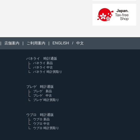
|
店舗案内
|
ご利用案内
|
ENGLISH
/
中文
パネライ 時計通販
パネライ 新品
パネライ 中古
パネライ 時計買取り
ブレゲ 時計通販
ブレゲ 新品
ブレゲ 中古
ブレゲ 時計買取り
ウブロ 時計通販
ウブロ 新品
ウブロ 中古
ウブロ 時計買取り