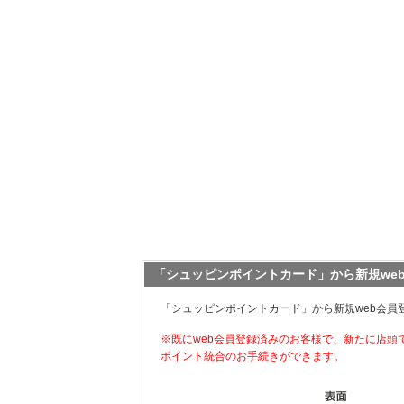
「シュッピンポイントカード」から新規we
「シュッピンポイントカード」から新規web会員
※既にweb会員登録済みのお客様で、新たに店頭
ポイント統合のお手続きができます。