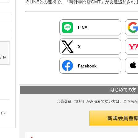
※LINEとの連携で、「時計専門店GMT」が友達追加され
202512_presen
202601_brown
202601_seethr
LINE
202602_chrono
202603_combi
202603_prestig
X
202605_lvmh
202607_rubber
Facebook
202509_dress
202509_Under
202504rolex_n
はじめての方
202506_choice
202510_omeg
会員登録（無料）がお済みでない方は、こちらか
202510_worldt
202606_usedro
グイン
202505_germa
202507_rubber
202505_jewele