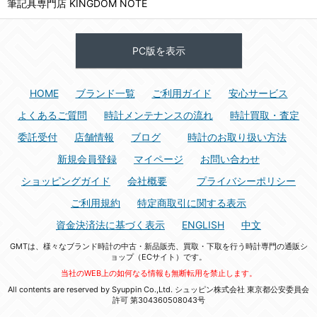
筆記具専門店 KINGDOM NOTE
PC版を表示
HOME
ブランド一覧
ご利用ガイド
安心サービス
よくあるご質問
時計メンテナンスの流れ
時計買取・査定
委託受付
店舗情報
ブログ
時計のお取り扱い方法
新規会員登録
マイページ
お問い合わせ
ショッピングガイド
会社概要
プライバシーポリシー
ご利用規約
特定商取引に関する表示
資金決済法に基づく表示
ENGLISH
中文
GMTは、様々なブランド時計の中古・新品販売、買取・下取を行う時計専門の通販シ
ョップ（ECサイト）です。
当社のWEB上の如何なる情報も無断転用を禁止します。
All contents are reserved by Syuppin Co.,Ltd. シュッピン株式会社 東京都公安委員会
許可 第304360508043号