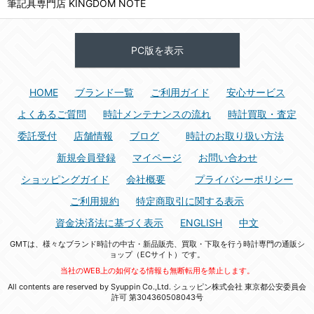
筆記具専門店 KINGDOM NOTE
PC版を表示
HOME
ブランド一覧
ご利用ガイド
安心サービス
よくあるご質問
時計メンテナンスの流れ
時計買取・査定
委託受付
店舗情報
ブログ
時計のお取り扱い方法
新規会員登録
マイページ
お問い合わせ
ショッピングガイド
会社概要
プライバシーポリシー
ご利用規約
特定商取引に関する表示
資金決済法に基づく表示
ENGLISH
中文
GMTは、様々なブランド時計の中古・新品販売、買取・下取を行う時計専門の通販シ
ョップ（ECサイト）です。
当社のWEB上の如何なる情報も無断転用を禁止します。
All contents are reserved by Syuppin Co.,Ltd. シュッピン株式会社 東京都公安委員会
許可 第304360508043号